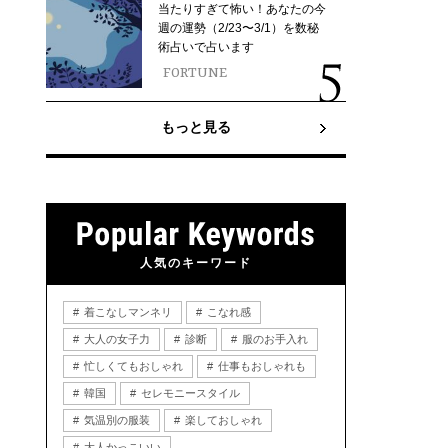
当たりすぎて怖い！あなたの今
週の運勢（2/23〜3/1）を数秘
術占いで占います
FORTUNE
もっと見る
人気のキーワード
着こなしマンネリ
こなれ感
大人の女子力
診断
服のお手入れ
忙しくてもおしゃれ
仕事もおしゃれも
韓国
セレモニースタイル
気温別の服装
楽しておしゃれ
大人かっこいい