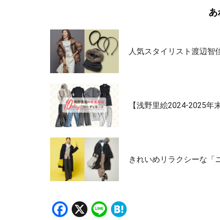
あ
人気スタイリスト渡辺智佳
【浅野里絵2024-202
きれいめリラクシーな「
Facebook
X
Line
Hatena