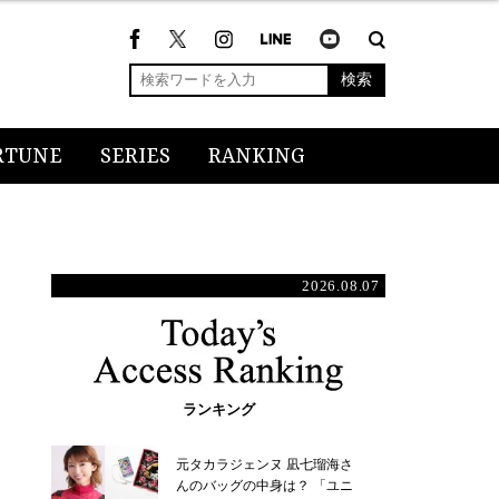
検索
RTUNE
SERIES
RANKING
2026.08.07
ランキング
元タカラジェンヌ 凪七瑠海さ
んのバッグの中身は？ 「ユニ