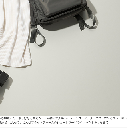
ンを羽織った、さりげなく今旬ムードが香る大人めカジュアルコーデ。ダークブラウンとグレーのシ
軽やかに見せて。足元はプラットフォームのショートブーツでインパクトをもたせて。