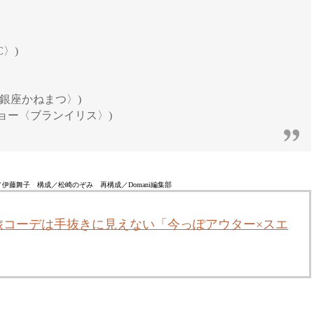
 C〉)
店〈銀座かねまつ〉)
ーキョー〈ブランイリス〉)
伊藤舞子 構成／松崎のぞみ 再構成／Domani編集部
旅コーデは手抜きに見えない「今っぽアウター×スエ