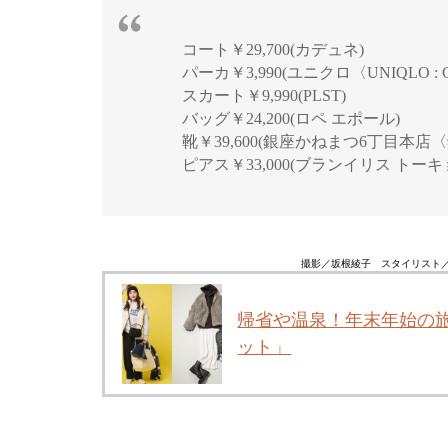
コート￥29,700(カデュネ)
パーカ￥3,990(ユニクロ〈UNIQLO :
スカート￥9,990(PLST)
バッグ￥24,200(ロペ エポール)
靴￥39,600(銀座かねまつ6丁目本
ピアス￥33,000(ブランイリス ト
撮影／坂根綾子 スタイリスト／
帰省や温泉！年末年始の
ット」