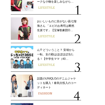
ークな小物を楽しみながら…
LIFESTYLE
おいしいものに目がない凪七瑠
海さん 「エビのお寿司は断然
生派です」【宝塚歌劇団O…
LIFESTYLE
ん!? どういうこと？ 安堵から
一転、女の勘はほぼほぼ当た
る！【中学生ママ（40…
LIFESTYLE
話題のUNIQLOのデニムジャケ
ットを購入！春気分投入のコー
ディネート
FASHION