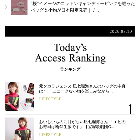
“桜”イメージのコットンキャンディーピンクを纏った
バッグ＆小物が日本限定発売｜チ…
2026.08.10
ランキング
元タカラジェンヌ 凪七瑠海さんのバッグの中身
は？ 「ユニークな小物を楽しみながら…
LIFESTYLE
おいしいものに目がない凪七瑠海さん 「エビの
お寿司は断然生派です」【宝塚歌劇団O…
LIFESTYLE