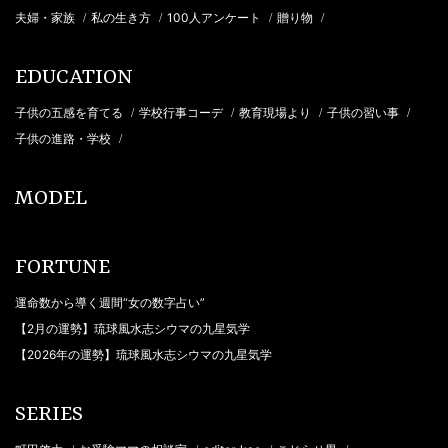
夫婦・家族
私の生き方
100人アンケート
贈り物
/
/
/
/
EDUCATION
子供の五感を育てる
学校行事コーデ
教育現場より
子供の習い事
/
/
/
/
子供の進路・学校
/
MODEL
FORTUNE
運命数から導く週間“女の数字占い”
【2月の運勢】琉球風水志シウマの九星気学
【2026年の運勢】琉球風水志シウマの九星気学
SERIES