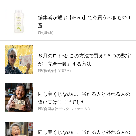
編集者が選ぶ【iHerb】で今買うべきもの10
選
PR(iHerb)
８月のロト6はこの方法で買え!!６つの数字
が『完全一致』する方法
PR(株式会社MURA)
同じ宝くじなのに、当たる人と外れる人の
違い実は“ここ”でした
PR(合同会社デジタルファーム )
同じ宝くじなのに、当たる人と外れる人の