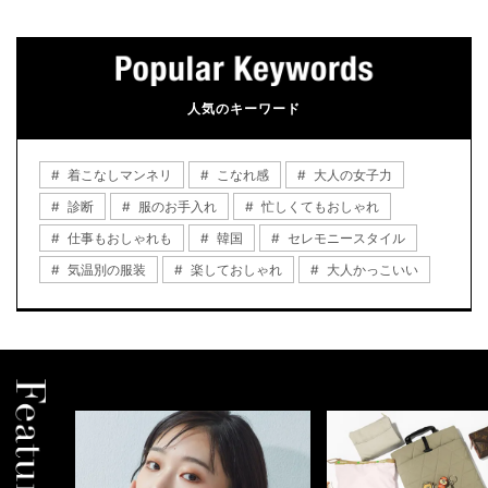
人気のキーワード
着こなしマンネリ
こなれ感
大人の女子力
診断
服のお手入れ
忙しくてもおしゃれ
仕事もおしゃれも
韓国
セレモニースタイル
気温別の服装
楽しておしゃれ
大人かっこいい