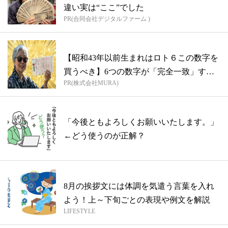
違い実は“ここ”でした
PR(合同会社デジタルファーム )
【昭和43年以前生まれはロト６この数字を
買うべき】6つの数字が「完全一致」する
PR(株式会社MURA)
方...
「今後ともよろしくお願いいたします。」
←どう使うのが正解？
8月の挨拶文には体調を気遣う言葉を入れ
よう！上～下旬ごとの表現や例文を解説
LIFESTYLE