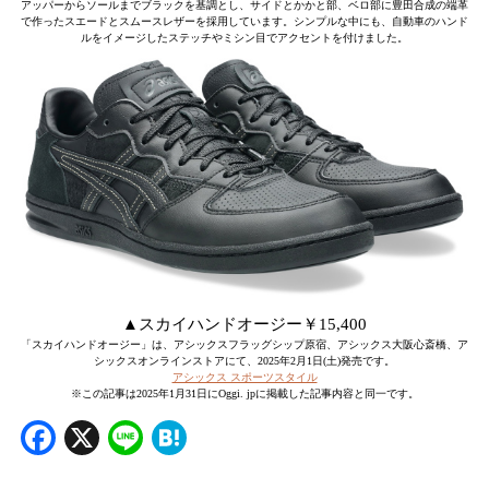
アッパーからソールまでブラックを基調とし、サイドとかかと部、ベロ部に豊田合成の端革
で作ったスエードとスムースレザーを採用しています。シンプルな中にも、自動車のハンド
ルをイメージしたステッチやミシン目でアクセントを付けました。
▲スカイハンドオージー￥15,400
「スカイハンドオージー」は、アシックスフラッグシップ原宿、アシックス大阪心斎橋、ア
シックスオンラインストアにて、2025年2月1日(土)発売です。
アシックス スポーツスタイル
※この記事は2025年1月31日にOggi. jpに掲載した記事内容と同一です。
Facebook
X
Line
Hatena