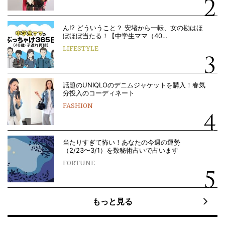
ん!? どういうこと？ 安堵から一転、女の勘はほ
ぼほぼ当たる！【中学生ママ（40…
LIFESTYLE
話題のUNIQLOのデニムジャケットを購入！春気
分投入のコーディネート
FASHION
当たりすぎて怖い！あなたの今週の運勢
（2/23〜3/1）を数秘術占いで占います
FORTUNE
もっと見る