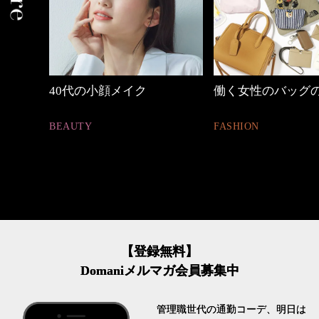
代の小顔メイク
働く女性のバッグの中身
心
と
UTY
FASHION
FA
【登録無料】
Domaniメルマガ会員募集中
管理職世代の通勤コーデ、明日は