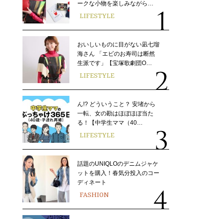
ークな小物を楽しみながら…
LIFESTYLE
おいしいものに目がない凪七瑠
海さん 「エビのお寿司は断然
生派です」【宝塚歌劇団O…
LIFESTYLE
ん!? どういうこと？ 安堵から
一転、女の勘はほぼほぼ当た
る！【中学生ママ（40…
LIFESTYLE
話題のUNIQLOのデニムジャケ
ットを購入！春気分投入のコー
ディネート
FASHION