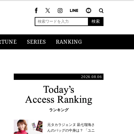
検索
RTUNE
SERIES
RANKING
2026.08.06
ランキング
元タカラジェンヌ 凪七瑠海さ
んのバッグの中身は？ 「ユニ