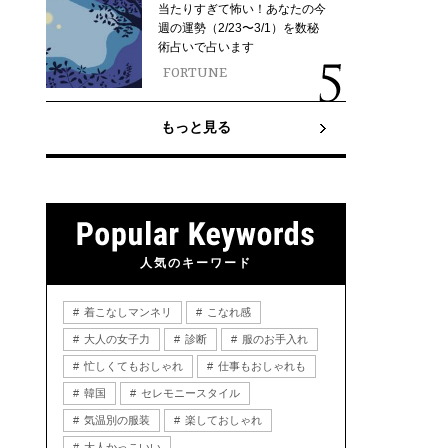
当たりすぎて怖い！あなたの今
週の運勢（2/23〜3/1）を数秘
術占いで占います
FORTUNE
もっと見る
人気のキーワード
着こなしマンネリ
こなれ感
大人の女子力
診断
服のお手入れ
忙しくてもおしゃれ
仕事もおしゃれも
韓国
セレモニースタイル
気温別の服装
楽しておしゃれ
大人かっこいい