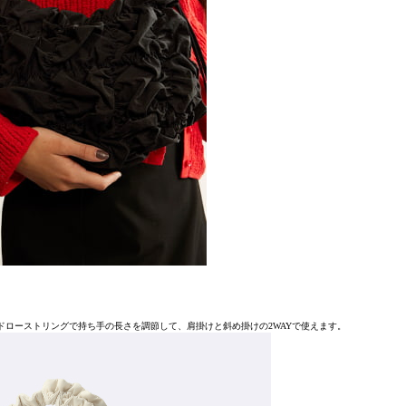
ドローストリングで持ち手の長さを調節して、肩掛けと斜め掛けの2WAYで使えます。