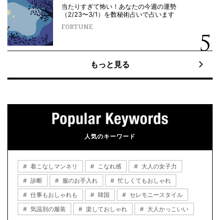
当たりすぎて怖い！あなたの今週の運勢
（2/23〜3/1）を数秘術占いで占います
FORTUNE
もっと見る
人気のキーワード
着こなしマンネリ
こなれ感
大人の女子力
診断
服のお手入れ
忙しくてもおしゃれ
仕事もおしゃれも
韓国
セレモニースタイル
気温別の服装
楽しておしゃれ
大人かっこいい