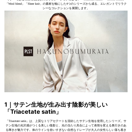
「Wool blend」「Sheer knit」の素材を軸にした4つのシリーズから成る、エレガントでリラク
シーなコレクションを展開します。
1｜サテン生地が生み出す陰影が美しい
「Triacetate satin」
「Triacetate satin」は、上質なトリアセテートを混紡したサテン生地を使用したシリーズ。サ
テン生地の光沢感がつくる美しい陰影と、光の当たり具合によって表情を変える奥行きのあ
る輝きが魅力です。体のラインを拾いすぎない自然なドレープが大人の女性らしい落ち着き