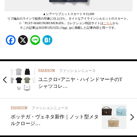
▲シアーリブニットスカート￥13,000
リブ編みのラインで縦長の印象に仕上げた、タイトなアイラインシルエットのスカート。
☆「PLST×HARUNOBUMURATA」コレクション特設サイトは
こちら
から
※この記事は2025年5月21日にOggi. jpに掲載した記事内容と同一です。
Facebook
X
Line
Hatena
FASHION
ファッションニュース
ユニクロ×アニヤ・ハインドマーチのT
シャツコレ…
FASHION
ファッションニュース
ボッテガ・ヴェネタ新作｜ノット型メタ
ルクロージ…