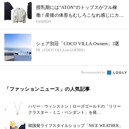
授乳期には”ATON”のトップスがフル稼
働！産後の体形もむしろこなれ感じにカバ
FASHION
ー...
シェア別荘「COCO VILLA Owners」3選
PR（COCO VILLA on GOETHE）
Recommended by
「ファッションニュース」の人気記事
ハリー・ウィンストン｜ローズゴールドの「リリー
クラスター・ミニ・ペンダント」を発…
韓国発ライフスタイルショップ「NICE WEATHER」