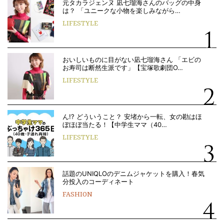
元タカラジェンヌ 凪七瑠海さんのバッグの中身
は？ 「ユニークな小物を楽しみながら…
LIFESTYLE
おいしいものに目がない凪七瑠海さん 「エビの
お寿司は断然生派です」【宝塚歌劇団O…
LIFESTYLE
ん!? どういうこと？ 安堵から一転、女の勘はほ
ぼほぼ当たる！【中学生ママ（40…
LIFESTYLE
話題のUNIQLOのデニムジャケットを購入！春気
分投入のコーディネート
FASHION