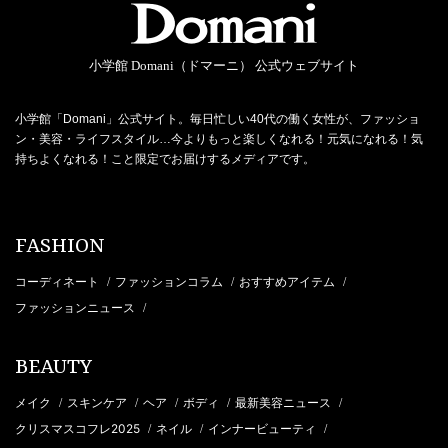
小学館 Domani（ドマーニ） 公式ウェブサイト
小学館「Domani」公式サイト。毎日忙しい40代の働く女性が、ファッショ
ン・美容・ライフスタイル…今よりもっと楽しくなれる！元気になれる！気
持ちよくなれる！こと限定でお届けするメディアです。
FASHION
コーディネート
ファッションコラム
おすすめアイテム
/
/
/
ファッションニュース
/
BEAUTY
メイク
スキンケア
ヘア
ボディ
最新美容ニュース
/
/
/
/
/
クリスマスコフレ2025
ネイル
インナービューティ
/
/
/