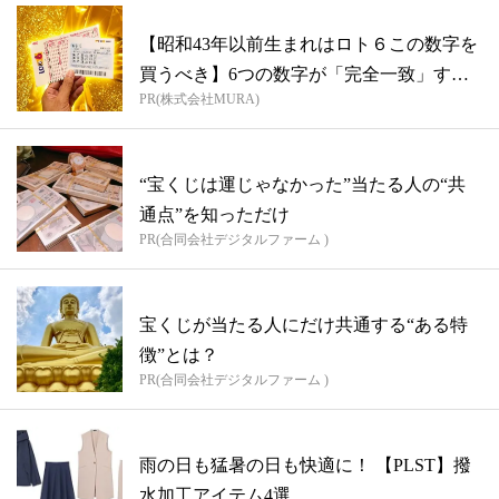
【昭和43年以前生まれはロト６この数字を
買うべき】6つの数字が「完全一致」する
PR(株式会社MURA)
方...
“宝くじは運じゃなかった”当たる人の“共
通点”を知っただけ
PR(合同会社デジタルファーム )
宝くじが当たる人にだけ共通する“ある特
徴”とは？
PR(合同会社デジタルファーム )
雨の日も猛暑の日も快適に！ 【PLST】撥
水加工アイテム4選