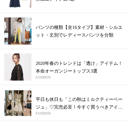
パンツの種類【全16タイプ】素材・シルエ
ット・丈別でレディースパンツを分類
2020年春のトレンドは「透け」アイテム！
本命オーガンジートップス3選
FASHION
平日も休日も「この秋はミルクティーベー
ジュ」♡完売必至！今すぐ買うべきアイテ
FASHION
ム5...