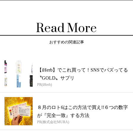
Read More
おすすめの関連記事
【iHerb】でこれ買って！SNSでバズってる
〝GOLD〟サプリ
PR(iHerb)
８月のロト6はこの方法で買え!!６つの数字
が『完全一致』する方法
PR(株式会社MURA)