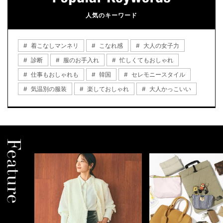
人気のキーワード
着こなしマンネリ
こなれ感
大人の女子力
診断
服のお手入れ
忙しくてもおしゃれ
仕事もおしゃれも
韓国
セレモニースタイル
気温別の服装
楽しておしゃれ
大人かっこいい