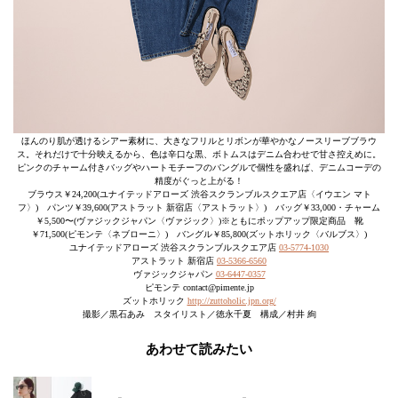
ほんのり肌が透けるシアー素材に、大きなフリルとリボンが華やかなノースリーブブラウ
ス。それだけで十分映えるから、色は辛口な黒、ボトムスはデニム合わせで甘さ控えめに。
ピンクのチャーム付きバッグやハートモチーフのバングルで個性を盛れば、デニムコーデの
精度がぐっと上がる！
ブラウス￥24,200(ユナイテッドアローズ 渋谷スクランブルスクエア店〈イウエン マト
フ〉) パンツ￥39,600(アストラット 新宿店〈アストラット〉) バッグ￥33,000・チャーム
￥5,500〜(ヴァジックジャパン〈ヴァジック〉)※ともにポップアップ限定商品 靴
￥71,500(ピモンテ〈ネブローニ〉) バングル￥85,800(ズットホリック〈バルブス〉)
ユナイテッドアローズ 渋谷スクランブルスクエア店
03-5774-1030
アストラット 新宿店
03-5366-6560
ヴァジックジャパン
03-6447-0357
ピモンテ contact@pimente.jp
ズットホリック
http://zuttoholic.jpn.org/
撮影／黒石あみ スタイリスト／徳永千夏 構成／村井 絢
あわせて読みたい