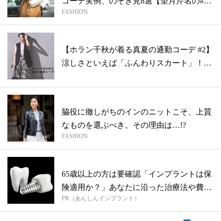
コーデ実例、のぞき見8選【望月芹名の#産
FASHION
休...
【ホラン千秋が着る真夏の通勤コーデ #2】
涼しさといえば「ふんわりスカート」！
き...
脇役に徹しがちのインのニットこそ、上質
なものを選ぶべき。その理由は…!?
FASHION
65歳以上の方は要確認「インプラントは保
険適用か？」あなたに沿った治療法や費用
PR（あんしんインプラント）
を...