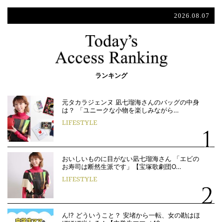
2026.08.07
ランキング
元タカラジェンヌ 凪七瑠海さんのバッグの中身
は？ 「ユニークな小物を楽しみながら…
LIFESTYLE
おいしいものに目がない凪七瑠海さん 「エビの
お寿司は断然生派です」【宝塚歌劇団O…
LIFESTYLE
ん!? どういうこと？ 安堵から一転、女の勘はほ