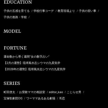
EDUCATION
子供の五感を育てる
学校行事コーデ
教育現場より
子供の習い事
/
/
/
/
子供の進路・学校
/
MODEL
FORTUNE
運命数から導く週間“女の数字占い”
【2月の運勢】琉球風水志シウマの九星気学
【2026年の運勢】琉球風水志シウマの九星気学
SERIES
町田啓太
お受験ママの相談室
editor_kao
こじらせ男
/
/
/
/
宝塚歌劇団OG
ワーママあるある劇場
耳恋
/
/