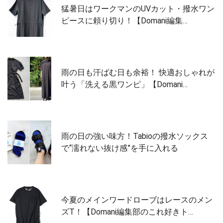
猛暑日はワークマンのUVカット・撥水ワン
ピースに頼り切り！【Domani編集…
雨の日も汗ばむ日も余裕！ 快適おしゃれが
叶う「洗える黒ワンピ」【Domani…
雨の日の強い味方！Tabioの撥水ソックス
で“濡れない抜け感”を手に入れる
今夏のメインワードローブはレースのメン
ズT！【Domani編集部のこれ好きト…