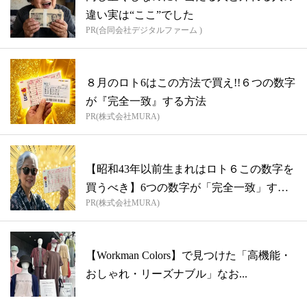
違い実は“ここ”でした
PR(合同会社デジタルファーム )
８月のロト6はこの方法で買え!!６つの数字
が『完全一致』する方法
PR(株式会社MURA)
【昭和43年以前生まれはロト６この数字を
買うべき】6つの数字が「完全一致」する
PR(株式会社MURA)
方...
【Workman Colors】で見つけた「高機能・
おしゃれ・リーズナブル」なお...