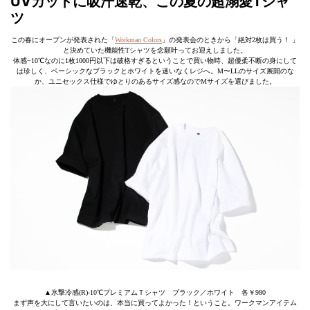
UVカットに吸汗速乾、この夏の超溺愛Tシャ
ツ
この春にオープンが発表された「
Workman Colors
」の発表会のときから「絶対2枚は買う！ 」
と決めていた機能性Tシャツを念願叶ってお迎えしました。
体感−10℃なのに1枚1000円以下は破格すぎるということで買い物時、超優柔不断の身にして
は珍しく、ベーシックなブラックとホワイトを迷いなくレジへ。M〜LLのサイズ展開のな
か、ユニセックス仕様でゆとりのあるサイズ感なのでMサイズを選びました。
▲氷撃冷感(R)-10℃プレミアムＴシャツ ブラック／ホワイト 各￥980
まず声を大にして言いたいのは、本当に買ってよかった！ということ。ワークマンアイテム