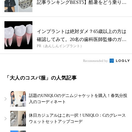
記事ランキングBEST5】酷暑をどう乗り
切...
インプラントは絶対ダメ？65歳以上の方は
確認してみて。20名の歯科医師監修のガ
PR（あんしんインプラント）
イ...
Recommended by
「大人のコスパ服」の人気記事
話題のUNIQLOのデニムジャケットを購入！春気分投
入のコーディネート
休日カジュアルはこれ一択！UNIQLO：Cのグレース
ウェットセットアップコーデ