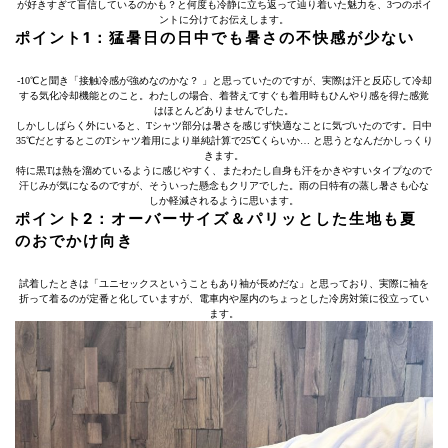
が好きすぎて盲信しているのかも？と何度も冷静に立ち返って辿り着いた魅力を、3つのポイ
ントに分けてお伝えします。
ポイント1：猛暑日の日中でも暑さの不快感が少ない
-10℃と聞き「接触冷感が強めなのかな？ 」と思っていたのですが、実際は汗と反応して冷却
する気化冷却機能とのこと。わたしの場合、着替えてすぐも着用時もひんやり感を得た感覚
はほとんどありませんでした。
しかししばらく外にいると、Tシャツ部分は暑さを感じず快適なことに気づいたのです。日中
35℃だとするとこのTシャツ着用により単純計算で25℃くらいか… と思うとなんだかしっくり
きます。
特に黒Tは熱を溜めているように感じやすく、またわたし自身も汗をかきやすいタイプなので
汗じみが気になるのですが、そういった懸念もクリアでした。雨の日特有の蒸し暑さも心な
しか軽減されるように思います。
ポイント2：オーバーサイズ＆パリッとした生地も夏
のおでかけ向き
試着したときは「ユニセックスということもあり袖が長めだな」と思っており、実際に袖を
折って着るのが定番と化していますが、電車内や屋内のちょっとした冷房対策に役立ってい
ます。