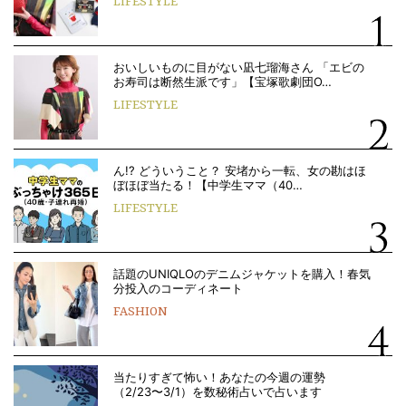
LIFESTYLE
おいしいものに目がない凪七瑠海さん 「エビの
お寿司は断然生派です」【宝塚歌劇団O…
LIFESTYLE
ん!? どういうこと？ 安堵から一転、女の勘はほ
ぼほぼ当たる！【中学生ママ（40…
LIFESTYLE
話題のUNIQLOのデニムジャケットを購入！春気
分投入のコーディネート
FASHION
当たりすぎて怖い！あなたの今週の運勢
（2/23〜3/1）を数秘術占いで占います