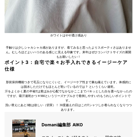
ホワイトはやや透け感あり
手触りは少しシャカシャカ感がありますが、着てみると思ったよりスポーティさはありませ
ん。むしろほどよいハリのある感じに見える印象です。来年はぜひコンパクトサイズの展開
もお願いしたい！
ポイント3：自宅で楽々お手入れできるイージーケア
仕様
形状保持機能つきで毛玉になりにくいと、イージーケア性まで兼ね備えています。体感的に
は脱水しただけでもほとんど乾いているのでは？ というくらい速乾。
汗をよくかく夏の半袖Tは黄ばみが心配でなかなかここまでパキッとした白を選べなかったの
ですが、吸汗速乾かつ￥980というリーズナブルさで着倒しやすいのもうれしいポイントで
す。
洗い替えにあと3枚は欲しい（切実）！ 30度越えの日はこのTシャツしか着られなくなりつつ
あります。
Domani編集部 AIKO