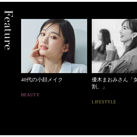
優木まおみさん「女の時間
【ワーママのきれ
割。」
ュアル通勤】
LIFESTYLE
FASHION