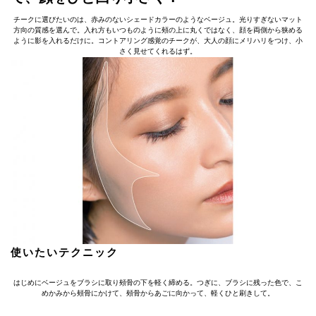
チークに選びたいのは、赤みのないシェードカラーのようなベージュ。光りすぎないマット
方向の質感を選んで。入れ方もいつものように頰の上に丸くではなく、顔を両側から狭める
ように影を入れるだけに。コントアリング感覚のチークが、大人の顔にメリハリをつけ、小
さく見せてくれるはず。
使いたいテクニック
はじめにベージュをブラシに取り頰骨の下を軽く締める。つぎに、ブラシに残った色で、こ
めかみから頰骨にかけて、頰骨からあごに向かって、軽くひと刷きして。