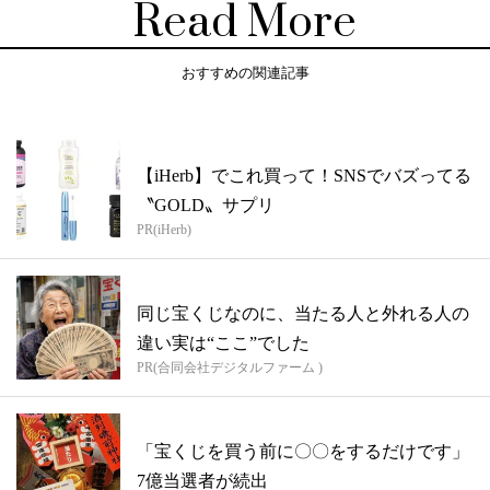
Read More
おすすめの関連記事
【iHerb】でこれ買って！SNSでバズってる
〝GOLD〟サプリ
PR(iHerb)
同じ宝くじなのに、当たる人と外れる人の
違い実は“ここ”でした
PR(合同会社デジタルファーム )
「宝くじを買う前に〇〇をするだけです」
7億当選者が続出