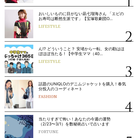
おいしいものに目がない凪七瑠海さん 「エビの
お寿司は断然生派です」【宝塚歌劇団O…
LIFESTYLE
ん!? どういうこと？ 安堵から一転、女の勘はほ
ぼほぼ当たる！【中学生ママ（40…
LIFESTYLE
話題のUNIQLOのデニムジャケットを購入！春気
分投入のコーディネート
FASHION
当たりすぎて怖い！あなたの今週の運勢
（2/23〜3/1）を数秘術占いで占います
FORTUNE