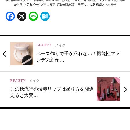
本誌撮影時スタッフ：撮撮影／押尾健太郎（人物）、金野圭介（静物） スタイリスト／角田
かおる ヘア＆メーク／中山友恵（ThreePEACE） モデル／入夏 構成／木更容子
Facebook
X
Line
Hatena
BEAUTY
メイク
ベース作りで手が汚れない！機能性ファ
ンデの新作…
BEAUTY
メイク
この秋流行の渋赤リップは塗り方を間違
えると大変…