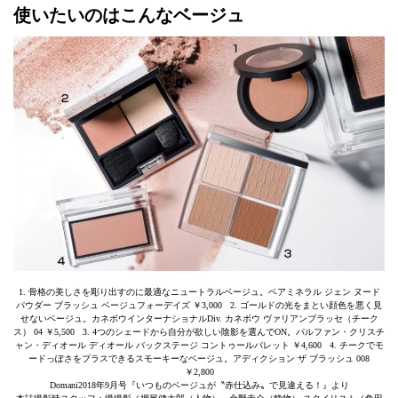
使いたいのはこんなベージュ
1. 骨格の美しさを彫り出すのに最適なニュートラルベージュ。ベアミネラル ジェン ヌード
パウダー ブラッシュ ベージュフォーデイズ ￥3,000 2. ゴールドの光をまとい顔色を悪く見
せないベージュ。カネボウインターナショナルDiv. カネボウ ヴァリアンブラッセ（チーク
ス） 04 ￥5,500 3. 4つのシェードから自分が欲しい陰影を選んでON。パルファン・クリスチ
ャン・ディオール ディオール バックステージ コントゥールパレット ￥4,600 4. チークでモ
ードっぽさをプラスできるスモーキーなベージュ。アディクション ザ ブラッシュ 008
￥2,800
Domani2018年9月号『いつものベージュが〝赤仕込み〟で見違える！』より