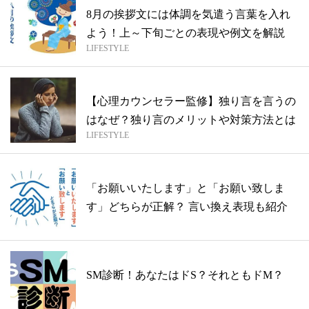
8月の挨拶文には体調を気遣う言葉を入れ
よう！上～下旬ごとの表現や例文を解説
LIFESTYLE
【心理カウンセラー監修】独り言を言うの
はなぜ？独り言のメリットや対策方法とは
LIFESTYLE
「お願いいたします」と「お願い致しま
す」どちらが正解？ 言い換え表現も紹介
SM診断！あなたはドS？それともドM？