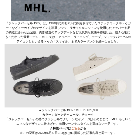
「ジャックパーセル 1935」は、1970年代のモデルに採用されていたステッチワークやトゥガ
ードなどアーカイブのデザインを踏襲しつつ、リサイクルコットンを使用したアッパーや足
の構造に合わせた足型、内部構造のアップデートなど現代的な技術を搭載した、履き心地に
もこだわった最新モデル。MHL.では、アッパー、ライニング、テープ、ジャックパーセルの
アイコンともいえるトゥの「スマイル」までカラーリングを統一しました。
▲ジャックパーセル 1935 / MHL.25￥20,900
カラー：ダークチャコール、チョーク
「ジャックパーセル」の持つクラシカルでクリーンなイメージはそのままに、MHL.らしいミ
ニマルなデザインに仕上げた、着用シーンやスタイルを選ばない一足です。
☆特設ページは
こちら
から
※この記事は2025年6月27日にOggi. jpに掲載した記事内容と同一です。