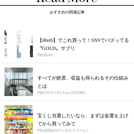
おすすめの関連記事
【iHerb】でこれ買って！SNSでバズってる
〝GOLD〟サプリ
PR(iHerb)
すべてが絶景、収益も得られるその仕組み
とは
PR(COCO VILLA on GOETHE)
宝くじ当選したいなら、まずは金運を上げ
てから買ってみて
PR(合同会社デジタルファーム )