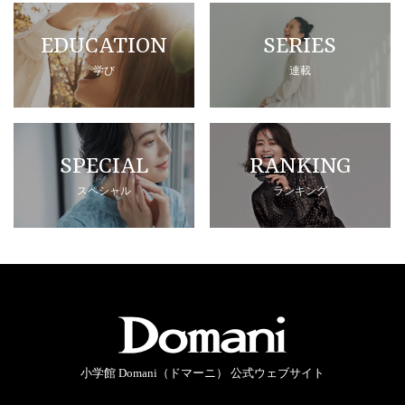
EDUCATION
SERIES
学び
連載
SPECIAL
RANKING
スペシャル
ランキング
小学館 Domani（ドマーニ） 公式ウェブサイト