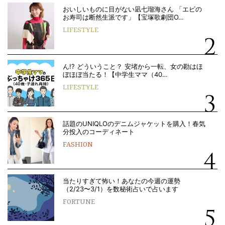
おいしいものに目がない凪七瑠海さん 「エビの
お寿司は断然生派です」【宝塚歌劇団O…
LIFESTYLE
ん!? どういうこと？ 安堵から一転、女の勘はほ
ぼほぼ当たる！【中学生ママ（40…
LIFESTYLE
話題のUNIQLOのデニムジャケットを購入！春気
分投入のコーディネート
FASHION
当たりすぎて怖い！あなたの今週の運勢
（2/23〜3/1）を数秘術占いで占います
FORTUNE