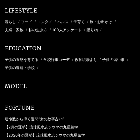
LIFESTYLE
暮らし
フード
エンタメ
ヘルス
子育て
旅・お出かけ
/
/
/
/
/
/
夫婦・家族
私の生き方
100人アンケート
贈り物
/
/
/
/
EDUCATION
子供の五感を育てる
学校行事コーデ
教育現場より
子供の習い事
/
/
/
/
子供の進路・学校
/
MODEL
FORTUNE
運命数から導く週間“女の数字占い”
【2月の運勢】琉球風水志シウマの九星気学
【2026年の運勢】琉球風水志シウマの九星気学