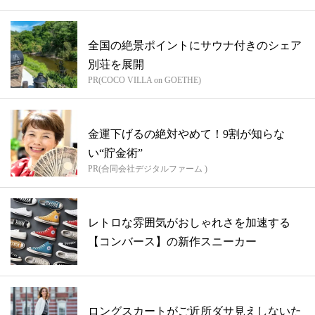
全国の絶景ポイントにサウナ付きのシェア
別荘を展開
PR(COCO VILLA on GOETHE)
金運下げるの絶対やめて！9割が知らな
い“貯金術”
PR(合同会社デジタルファーム )
レトロな雰囲気がおしゃれさを加速する
【コンバース】の新作スニーカー
ロングスカートがご近所ダサ見えしないた