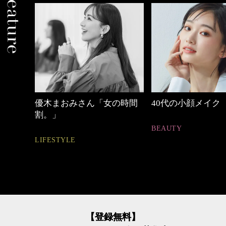
中身
優木まおみさん「女の時間
40代の小顔メイク
割。」
BEAUTY
LIFESTYLE
【登録無料】