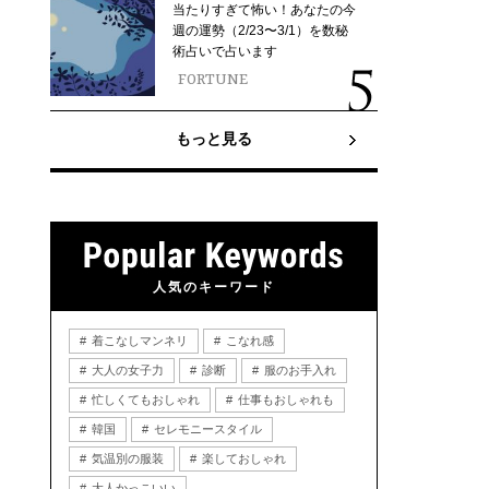
当たりすぎて怖い！あなたの今
週の運勢（2/23〜3/1）を数秘
術占いで占います
FORTUNE
もっと見る
人気のキーワード
着こなしマンネリ
こなれ感
大人の女子力
診断
服のお手入れ
忙しくてもおしゃれ
仕事もおしゃれも
韓国
セレモニースタイル
気温別の服装
楽しておしゃれ
大人かっこいい