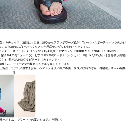
色」をチョイス。遠目にも目立つ鮮やかなフランボワーズ色が、Tシャツ×スポーティパンツのカジ
る。大きめのロゴTとぷっくりとした厚底サンダルも旬のアクセントに。
ター〈スピード〉) Tシャツ￥15,400(サードマガジン〈THIRD MAGAZINE×KATHARINE
帽子￥4,620(ニューエラ) ピアス￥3,960(ロードス〈ヘンカ〉) 時計￥6,050(カシオ計算機 お客様
〉) 靴￥27,500(グラビテート〈カミナンド〉)
水ボトム」でワーママの夏カジュアルを楽しく！ より
スト／渡辺智佳 モデル／優木まおみ ヘア＆メイク／神戸春美 構成／松崎のぞみ 再構成／Domani編集
部
撥水ボトム」でワーママの夏カジュアルを楽しく！