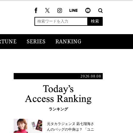
検索
RTUNE
SERIES
RANKING
2026.08.08
ランキング
元タカラジェンヌ 凪七瑠海さ
んのバッグの中身は？ 「ユニ