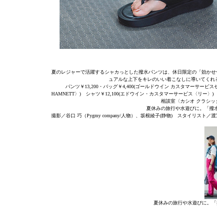
夏のレジャーで活躍するシャカっとした撥水パンツは、休日限定の「効かせ
ュアルな上下をキレのいい着こなしに導いてくれ
パンツ￥13,200・バッグ￥4,400(ゴールドウイン カスタマーサービスセン
HAMNETT〉) シャツ￥12,100(エドウイン・カスタマーサービス〈リー〉) 
相談室〈カシオ クラシック
夏休みの旅行や水遊びに。「撥
撮影／谷口 巧（Pygmy company/人物）、坂根綾子(静物) スタイリ
夏休みの旅行や水遊びに。「