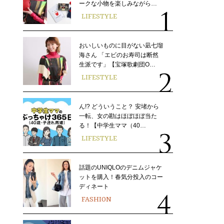
ークな小物を楽しみながら…
LIFESTYLE
おいしいものに目がない凪七瑠
海さん 「エビのお寿司は断然
生派です」【宝塚歌劇団O…
LIFESTYLE
ん!? どういうこと？ 安堵から
一転、女の勘はほぼほぼ当た
る！【中学生ママ（40…
LIFESTYLE
話題のUNIQLOのデニムジャケ
ットを購入！春気分投入のコー
ディネート
FASHION