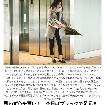
「午後は会議があるから、ラフすぎる感じにはしたくなくて」と、カーキのとろみブラウス×
ネイビーの細身パンツにグレーのチェスターコートをはおって現れた芹名。キレイめアイテ
ムでまとめた、すっきりとシャープな着こなし。今日のコーディネートのポイントは？
「黒いローファー！ 雨の日って無意識的にカジュアルな服装になりがち。それって、長靴
に頼ってしまったり、いつものキレイめパンプスが履きづらかったり…履ける靴が限定され
ちゃうことに大きな理由がある気がしてて。でも、こんなシンプルなトラッド靴ならちゃん
とキレイめな印象。履くたびに思うけど、本当にレインシューズには見えないなぁ〜」
コーディネートのきちんと感を高めているローファーは、こう見えて雨の日対応のラバー
靴。イギリスの王室御用達ブランド〝HUNTER〟ならではの伝統的なベーシックデザインと
上質さが光ります。
思わず色チ買い！ 今日はブラックで足元ま