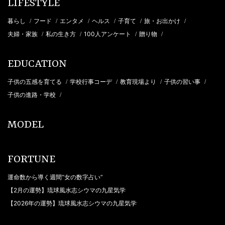
LIFESTYLE
暮らし
フード
エンタメ
ヘルス
子育て
旅・お出かけ
/
/
/
/
/
/
夫婦・家族
私の生き方
100人アンケート
贈り物
/
/
/
/
EDUCATION
子供の五感を育てる
学校行事コーデ
教育現場より
子供の習い事
/
/
/
/
子供の進路・学校
/
MODEL
FORTUNE
運命数から導く週間“女の数字占い”
【2月の運勢】琉球風水志シウマの九星気学
【2026年の運勢】琉球風水志シウマの九星気学