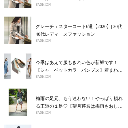
FASHION
グレーチェスターコート6選【2020】| 30代
40代レディースファッション
FASHION
今季はあえて服もきれい色が新鮮です！
【シャーベットカラーパンプス】着まわし
FASHION
4St...
梅雨の足元、もう迷わない！やっぱり頼れ
る王道の１足♡【望月芹名は梅雨もおしゃ
FASHION
れを...