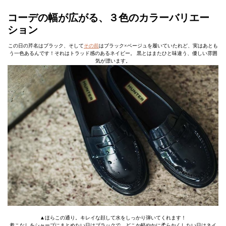
コーデの幅が広がる、３色のカラーバリエー
ション
この日の芹名はブラック、そして
その前
はブラック×ベージュを履いていたれど、実はあとも
う一色あるんです！それはトラッド感のあるネイビー。 黒とはまたひと味違う、優しい雰囲
気が漂います。
▲ほらこの通り。キレイな顔して水をしっかり弾いてくれます！
着こなしをシャープにまとめたい日はブラックで、どこか軽やかに柔らかくしたい日はネイ