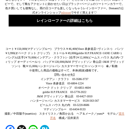
ビーで。そして靴をアクセントに効かせたい日はブラック×ベージュのツートーンカラーで。
色チ買いしても後悔なし、雨の日コーデも楽しくなっちゃうレインローファー。Domaniの公
式オンラインショップ
editstore
で今すぐ買えます♡
レインローファーの詳細はこちら
コート￥150,000(マディソンブルー) ブラウス￥46,400(Vince 表参道店<ヴィンス>) パンツ
￥3,990(オペーク ドット クリップ) ストール￥49,000(goldie H.P.FRANCE<JANE CARR>)
バングル[左手]￥70,000(インデアン・クラフト)・[右手]￥12,000(ビームス ハウス 丸の内<フ
ィリップ オーディベール>) バッグ￥128,000(J&M デヴィッドソン 青山店<J&M デヴィッド
ソン>) 靴￥15,000(ハンタージャパン カスタマーサービス<ハンター>) 傘／私物
※使用した商品の価格はすべて、本体(税抜)価格です。
【問い合わせ先】
インデアン・クラフト 03-3586-3737
Vince 表参道店 03-6804-1224
オペーク ドット クリップ 03-6851-4604
goldie H.P.FRANCE 03-5778-2022
J&M デヴィッドソン 青山店 03-6427-1810
ハンタージャパン カスタマーサービス 0120-563-567
ビームス ハウス 丸の内 03-5220-8686
マディソンブルー 03-6434-9133
撮影／中田陽子(maettico) スタイリスト／角田かおる ヘア＆メーク／yumi* モデル／
望月
芹名
構成／旧井菜月