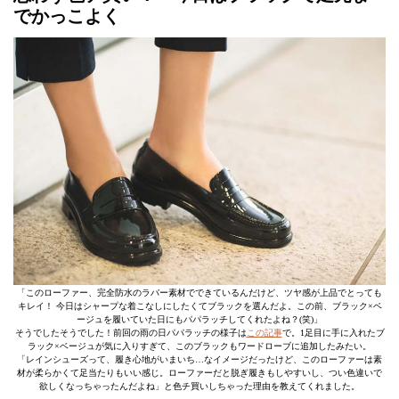
でかっこよく
「このローファー、完全防水のラバー素材でできているんだけど、ツヤ感が上品でとっても
キレイ！ 今日はシャープな着こなしにしたくてブラックを選んだよ。この前、ブラック×ベ
ージュを履いていた日にもパパラッチしてくれたよね？(笑)」
そうでしたそうでした！前回の雨の日パパラッチの様子は
この記事
で。1足目に手に入れたブ
ラック×ベージュが気に入りすぎて、このブラックもワードローブに追加したみたい。
「レインシューズって、履き心地がいまいち…なイメージだったけど、このローファーは素
材が柔らかくて足当たりもいい感じ。ローファーだと脱ぎ履きもしやすいし、つい色違いで
欲しくなっちゃったんだよね」と色チ買いしちゃった理由を教えてくれました。