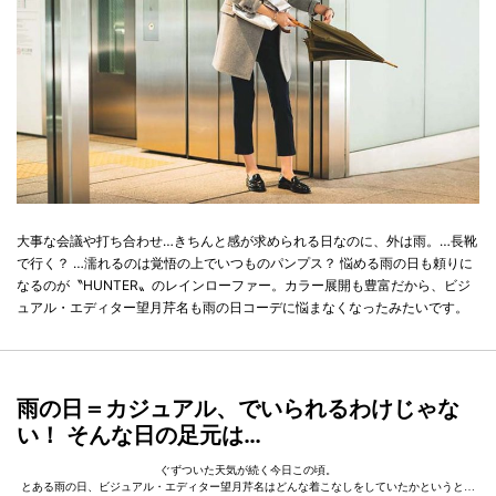
大事な会議や打ち合わせ…きちんと感が求められる日なのに、外は雨。…長靴
で行く？ …濡れるのは覚悟の上でいつものパンプス？ 悩める雨の日も頼りに
なるのが〝HUNTER〟のレインローファー。カラー展開も豊富だから、ビジ
ュアル・エディター望月芹名も雨の日コーデに悩まなくなったみたいです。
雨の日＝カジュアル、でいられるわけじゃな
い！ そんな日の足元は…
ぐずついた天気が続く今日この頃。
とある雨の日、ビジュアル・エディター望月芹名はどんな着こなしをしていたかというと…