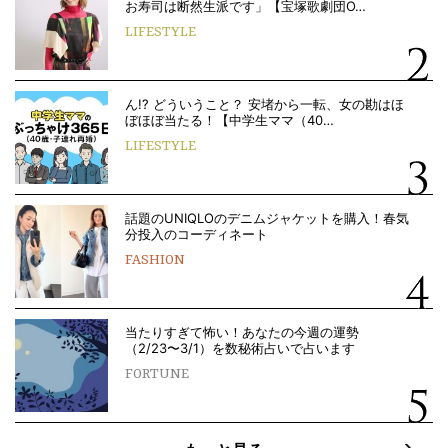
お寿司は断然生派です」【宝塚歌劇団O…
LIFESTYLE
ん!? どういうこと？ 安堵から一転、女の勘はほ
ぼほぼ当たる！【中学生ママ（40…
LIFESTYLE
話題のUNIQLOのデニムジャケットを購入！春気
分投入のコーディネート
FASHION
当たりすぎて怖い！あなたの今週の運勢
（2/23〜3/1）を数秘術占いで占います
FORTUNE