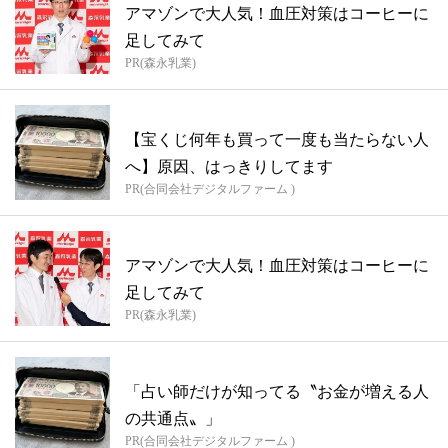
アマゾンで大人気！血圧対策はコーヒーに
足してみて
PR(森永乳業)
【宝くじ何年も買って一度も当たらない人
へ】原因、はっきりしてます
PR(合同会社デジタルファーム )
アマゾンで大人気！血圧対策はコーヒーに
足してみて
PR(森永乳業)
「占い師だけが知ってる〝お金が増える人
の共通点〟」
PR(合同会社デジタルファーム )