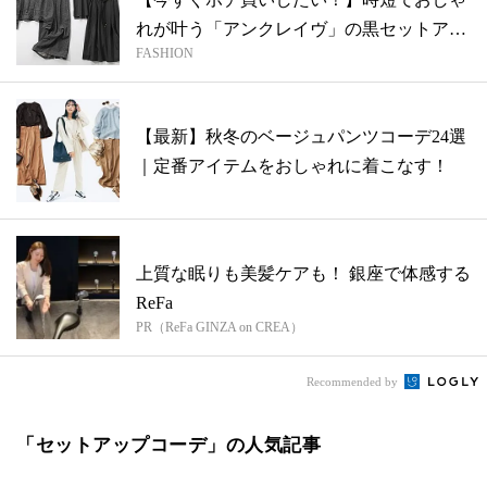
れが叶う「アンクレイヴ」の黒セットアッ
FASHION
プ
【最新】秋冬のベージュパンツコーデ24選
｜定番アイテムをおしゃれに着こなす！
上質な眠りも美髪ケアも！ 銀座で体感する
ReFa
PR（ReFa GINZA on CREA）
Recommended by
「セットアップコーデ」の人気記事