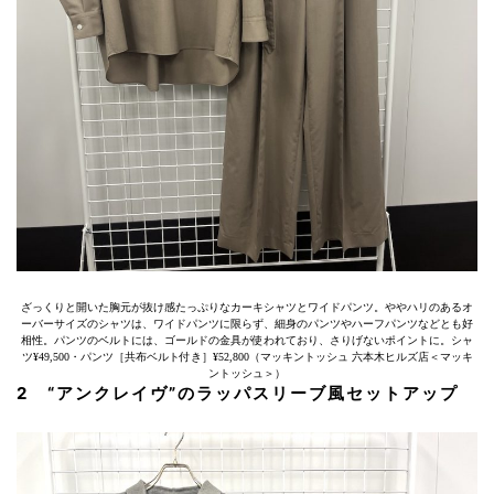
ざっくりと開いた胸元が抜け感たっぷりなカーキシャツとワイドパンツ。ややハリのあるオ
ーバーサイズのシャツは、ワイドパンツに限らず、細身のパンツやハーフパンツなどとも好
相性。パンツのベルトには、ゴールドの金具が使われており、さりげないポイントに。シャ
ツ¥49,500・パンツ［共布ベルト付き］¥52,800（マッキントッシュ 六本木ヒルズ店＜マッキ
ントッシュ＞）
2 “アンクレイヴ”のラッパスリーブ風セットアップ