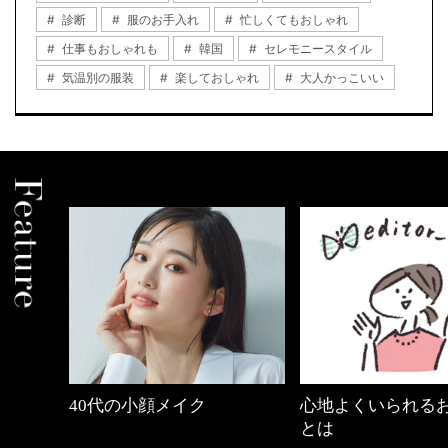
診断
服のお手入れ
忙しくてもおしゃれ
仕事もおしゃれも
韓国
セレモニースタイル
気温別の服装
楽しておしゃれ
大人かっこいい
心地よくいられるおしゃれ
優木まおみさん「
とは
割。」