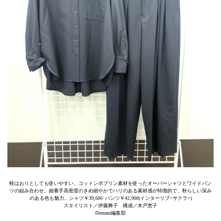
軽はおりとしても使いやすい、コットンポプリン素材を使ったオーバーシャツとワイドパン
ツの組み合わせ。細番手高密度のきめ細やかでハリのある素材感が特徴的で、秋らしい深み
のある色も魅力。シャツ￥39,600･パンツ￥42,900(インターリブ<サクラ>)
スタイリスト／伊藤舞子 構成／木戸恵子
Domani編集部