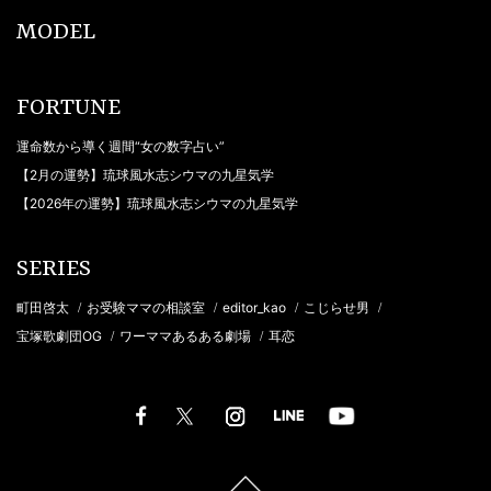
MODEL
FORTUNE
運命数から導く週間“女の数字占い”
【2月の運勢】琉球風水志シウマの九星気学
【2026年の運勢】琉球風水志シウマの九星気学
SERIES
町田啓太
お受験ママの相談室
editor_kao
こじらせ男
/
/
/
/
宝塚歌劇団OG
ワーママあるある劇場
耳恋
/
/