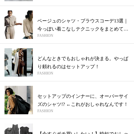
ベージュのシャツ・ブラウスコーデ13選｜
今っぽい着こなしテクニックをまとめてご
FASHION
紹...
どんなときでもおしゃれが決まる。やっぱ
り頼れるのはセットアップ！
FASHION
セットアップのインナーに、オーバーサイ
ズのシャツ!? ←これがおしゃれなんです！
FASHION
【今すぐポチ買いしたい！】時短でおしゃ