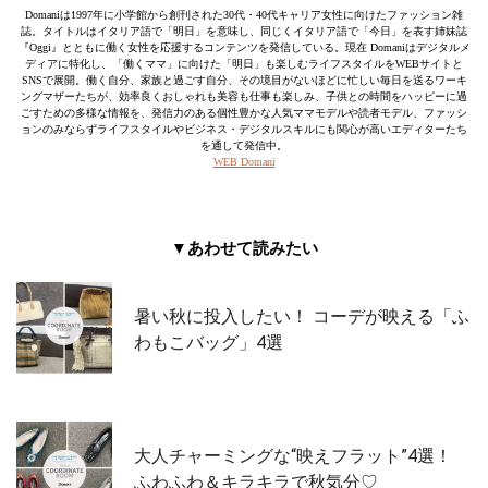
Domaniは1997年に小学館から創刊された30代・40代キャリア女性に向けたファッション雑
誌。タイトルはイタリア語で「明日」を意味し、同じくイタリア語で「今日」を表す姉妹誌
『Oggi』とともに働く女性を応援するコンテンツを発信している。現在 Domaniはデジタルメ
ディアに特化し、「働くママ」に向けた「明日」も楽しむライフスタイルをWEBサイトと
SNSで展開。働く自分、家族と過ごす自分、その境目がないほどに忙しい毎日を送るワーキ
ングマザーたちが、効率良くおしゃれも美容も仕事も楽しみ、子供との時間をハッピーに過
ごすための多様な情報を、発信力のある個性豊かな人気ママモデルや読者モデル、ファッシ
ョンのみならずライフスタイルやビジネス・デジタルスキルにも関心が高いエディターたち
を通して発信中。
WEB Domani
▼あわせて読みたい
暑い秋に投入したい！ コーデが映える「ふ
わもこバッグ」4選
大人チャーミングな“映えフラット”4選！
ふわふわ＆キラキラで秋気分♡