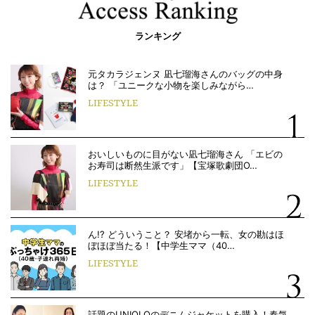
ランキング
元タカラジェンヌ 凪七瑠海さんのバッグの中身
は？ 「ユニークな小物を楽しみながら…
LIFESTYLE
おいしいものに目がない凪七瑠海さん 「エビの
お寿司は断然生派です」【宝塚歌劇団O…
LIFESTYLE
ん!? どういうこと？ 安堵から一転、女の勘はほ
ぼほぼ当たる！【中学生ママ（40…
LIFESTYLE
話題のUNIQLOのデニムジャケットを購入！春気