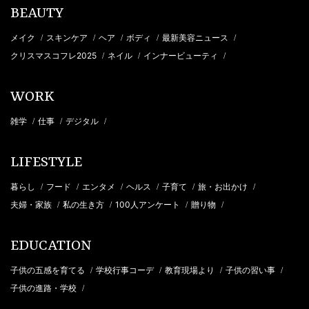
BEAUTY
メイク
スキンケア
ヘア
ボディ
最新美容ニュース
/
/
/
/
/
クリスマスコフレ2025
ネイル
インナービューティ
/
/
/
WORK
雑学
仕事
デジタル
/
/
/
LIFESTYLE
暮らし
フード
エンタメ
ヘルス
子育て
旅・お出かけ
/
/
/
/
/
/
夫婦・家族
私の生き方
100人アンケート
贈り物
/
/
/
/
EDUCATION
子供の五感を育てる
学校行事コーデ
教育現場より
子供の習い事
/
/
/
/
子供の進路・学校
/