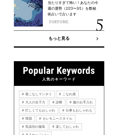
当たりすぎて怖い！あなたの今
週の運勢（2/23〜3/1）を数秘
術占いで占います
FORTUNE
もっと見る
人気のキーワード
着こなしマンネリ
こなれ感
大人の女子力
診断
服のお手入れ
忙しくてもおしゃれ
仕事もおしゃれも
韓国
セレモニースタイル
気温別の服装
楽しておしゃれ
大人かっこいい