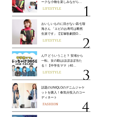
ークな小物を楽しみながら…
LIFESTYLE
おいしいものに目がない凪七瑠
海さん 「エビのお寿司は断然
生派です」【宝塚歌劇団O…
LIFESTYLE
ん!? どういうこと？ 安堵から
一転、女の勘はほぼほぼ当た
る！【中学生ママ（40…
LIFESTYLE
話題のUNIQLOのデニムジャケ
ットを購入！春気分投入のコー
ディネート
FASHION