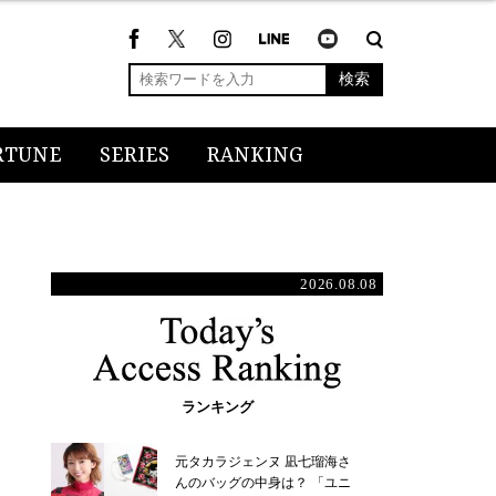
検索
RTUNE
SERIES
RANKING
2026.08.08
ランキング
元タカラジェンヌ 凪七瑠海さ
んのバッグの中身は？ 「ユニ