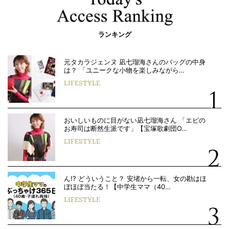
ランキング
元タカラジェンヌ 凪七瑠海さんのバッグの中身
は？ 「ユニークな小物を楽しみながら…
LIFESTYLE
おいしいものに目がない凪七瑠海さん 「エビの
お寿司は断然生派です」【宝塚歌劇団O…
LIFESTYLE
ん!? どういうこと？ 安堵から一転、女の勘はほ
ぼほぼ当たる！【中学生ママ（40…
LIFESTYLE