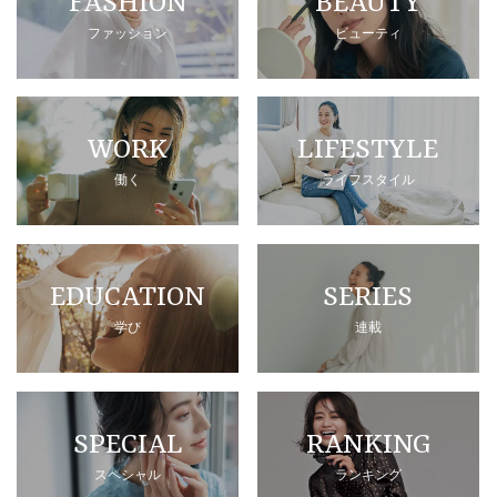
FASHION
BEAUTY
ファッション
ビューティ
WORK
LIFESTYLE
働く
ライフスタイル
EDUCATION
SERIES
学び
連載
SPECIAL
RANKING
スペシャル
ランキング