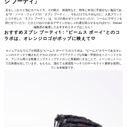
シ ブーティ」
足をしっかりと包むホールド力、その軽さ、保温性など、秋冬に本当に手放せない逸品であ
る”ザ・ノース・フェイス”の「ヌプシ ブーティ」。それだけでも十分なのに、人気ブランド
とコラボした「ヌプシ ブーティ」は、ロゴの色がオリジナルだったり、ソールにデザインを
持たせていたり、とひとひねりのあるデザインがおしゃれ通を唸らせるものばかり。Domani
編集部が厳選したおすすめ２タイプはこちら！
おすすめヌプシ ブーティ1：”ビームス ボーイ”とのコ
ラボは、オレンジロゴがポップに映えて♡
カジュアルなウエアが得意な”ビームス ボーイ”とのコラボは、”ビームス”カラーであるオレ
ンジのステッチで施されたデカロゴがポップでアクティブな印象！甲部分をベイヘッドクロ
ス、アンクル周りを軽量リップストップナイロンと異素材にすることで、トーンオントーン
で立体感を出しています。もちろん、濡れても保温性バッチリのサーモライト素材を使用し
ている本格派です。