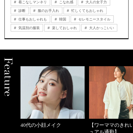
着こなしマンネリ
こなれ感
大人の女子力
診断
服のお手入れ
忙しくてもおしゃれ
仕事もおしゃれも
韓国
セレモニースタイル
気温別の服装
楽しておしゃれ
大人かっこいい
中身
40代の小顔メイク
【ワーママのきれ
ュアル通勤】