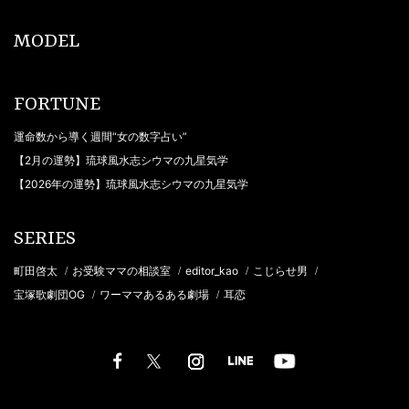
MODEL
FORTUNE
運命数から導く週間“女の数字占い”
【2月の運勢】琉球風水志シウマの九星気学
【2026年の運勢】琉球風水志シウマの九星気学
SERIES
町田啓太
お受験ママの相談室
editor_kao
こじらせ男
/
/
/
/
宝塚歌劇団OG
ワーママあるある劇場
耳恋
/
/