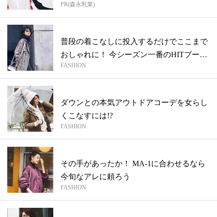
PR(森永乳業)
普段の着こなしに投入するだけでここまで
おしゃれに！ 今シーズン一番のHITブー
FASHION
ツ...
ダウンとの本気アウトドアコーデを女らし
くこなすには!?
FASHION
その手があったか！ MA-1に合わせるなら
今旬なアレに頼ろう
FASHION