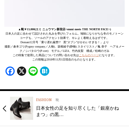
▲靴￥13,800(エミ ニュウマン新宿店<emmi meets THE NORTH FACE>)
日本人の足に合わせて設計された丸みを帯びたフォルム。地味になりがちな冬のモノトーン
コーデも、ソールのアクセント効果で、キレよく着映えるはずです。
Domani12月号「乗り遅れ厳禁!? 黒”ヌプシ”がかわいすぎる！」より
撮影／倉本ゴリ(Pygmy company／人物)、坂根綾子(静物) スタイリスト／亀 恭子 ヘア＆メー
ク／シバタロウ(P-cott) モデル／LIZA、竹内友梨 構成／松崎のぞみ
この特集で使用した商品についての問い合わせ先は
こちらのページ
になります。
この情報は2018年11月1日現在のものとなります。
Facebook
X
Line
Hatena
FASHION
靴
日本女性の足を知り尽くした「銀座かね
まつ」の黒…