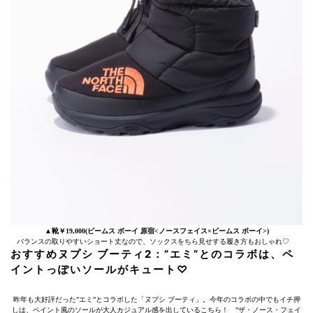
▲靴￥19,000(ビームス ボーイ 原宿<ノースフェイス×ビームス ボーイ>)
バランスの取りやすいショート丈なので、ソックスをちら見せする履き方もおしゃれ♡
おすすめヌプシ ブーティ2：”エミ”とのコラボは、ペ
イントっぽいソールがキュート♡
昨年も大好評だった”エミ”とコラボした「ヌプシ ブーティ」。今年のコラボの中でもイチ押
しは、ペイント風のソールが大人カジュアル感を出しているこちら！ ”ザ・ノース・フェイ