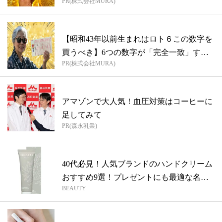
PR(株式会社MURA)
【昭和43年以前生まれはロト６この数字を
買うべき】6つの数字が「完全一致」する
PR(株式会社MURA)
方...
アマゾンで大人気！血圧対策はコーヒーに
足してみて
PR(森永乳業)
40代必見！人気ブランドのハンドクリーム
おすすめ9選！プレゼントにも最適な名品
BEAUTY
を...