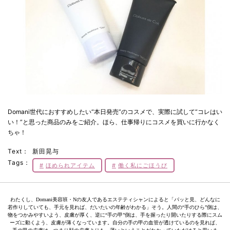
Domani世代におすすめしたい“本日発売”のコスメで、実際に試して“コレはい
い！”と思った商品のみをご紹介。ほら、仕事帰りにコスメを買いに行かなく
ちゃ！
Text：
新田晃与
Tags：
ほめられアイテム
働く私にごほうび
わたくし、Domani美容班・Nの友人であるエステティシャンによると「パッと見、どんなに
若作りしていても、手元を見れば、だいたいの年齢がわかる」そう。人間の“手のひら”側は、
物をつかみやすいよう、皮膚が厚く、逆に“手の甲”側は、手を握ったり開いたりする際にスム
ーズに動くよう、皮膚が薄くなっています。自分の手の甲の血管が透けているのを見れば、