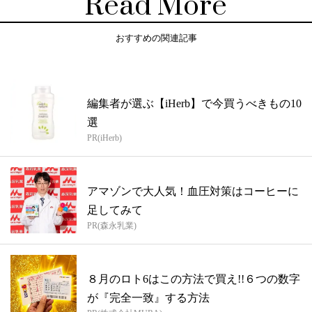
Read More
おすすめの関連記事
編集者が選ぶ【iHerb】で今買うべきもの10
選
PR(iHerb)
アマゾンで大人気！血圧対策はコーヒーに
足してみて
PR(森永乳業)
８月のロト6はこの方法で買え!!６つの数字
が『完全一致』する方法