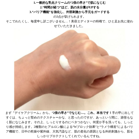
1.一般的な乳化クリームの“2倍の早さ”で肌になじむ
2.“時間が経つ”ほど、肌の水分量がUPする
3.“バリア機能”を強化し、外部刺激から手元をガードする
の3点が挙げられます。
そこでわたくし、毎度申し訳ございません…！美容エディターの特権で、ひと足お先に使わ
せていただきました。
まず『デイケアクリーム』から。“
2倍の早さ”でなじむ…。これ、本当です！
手の甲に出して
すぐは、ちょっと堅めのテクスチャーかな、と思ったのですが、あっという間に、跡形もな
く肌になじみます。その上、しっとりするのにベタつかない。何度か手を洗っても、しっと
り感が持続します。2種類のヒアルロン酸による“Wブロック効果”と“ラメラ構造”によるバリ
ア機能で、日中の乾燥や紫外線、大気汚染など、肌の老化の原因となる外的刺激から、肌を
しっかりプロテクトしてくれているんですね。