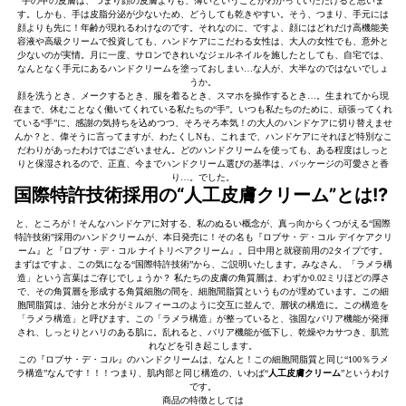
手の甲の皮膚は、つまり顔の皮膚よりも、薄いということがわかっていただけると思いま
す。しかも、手は皮脂分泌が少ないため、どうしても乾きやすい。そう、つまり、手元には
顔よりも先に！年齢が現れるわけなのです。それなのに、ですよ、顔にはどれだけ高機能美
容液や高級クリームで投資しても、ハンドケアにこだわる女性は、大人の女性でも、意外と
少ないのが実情。月に一度、サロンできれいなジェルネイルを施したとしても、自宅では、
なんとなく手元にあるハンドクリームを塗っておしまい…な人が、大半なのではないでしょ
うか。
顔を洗うとき、メークするとき、服を着るとき、スマホを操作するとき…。生まれてから現
在まで、休むことなく働いてくれている私たちの“手”。いつも私たちのために、頑張ってくれ
ている“手”に、感謝の気持ちを込めつつ、そろそろ本気！の大人のハンドケアに切り替えませ
んか？と、偉そうに言ってますが、わたくしNも、これまで、ハンドケアにそれほど特別なこ
だわりがあったわけではございません。どのハンドクリームを使っても、ある程度はしっと
りと保湿されるので、正直、今までハンドクリーム選びの基準は、パッケージの可愛さと香
り…。でした。
国際特許技術採用の“人工皮膚クリーム”とは!?
と、ところが！そんなハンドケアに対する、私のぬるい概念が、真っ向からくつがえる“国際
特許技術”採用のハンドクリームが、本日発売に！その名も『ロブサ・デ・コル デイケアクリ
ーム』と『ロブサ・デ・コル ナイトリペアクリーム』。日中用と就寝前用の2タイプです。
まずはですよ、この気になる“国際特許技術”から、ご説明いたします。みなさん、「ラメラ構
造」という言葉はご存じでしょうか？ 私たちの皮膚の角質層は、わずか0.02ミリほどの厚さ
で、その角質層を形成する角質細胞の間を、細胞間脂質というものが埋めています。この細
胞間脂質は、油分と水分がミルフィーユのように交互に並んで、層状の構造に。この構造を
「ラメラ構造」と呼びます。この「ラメラ構造」が整っていると、強固なバリア機能が発揮
され、しっとりとハリのある肌に。乱れると、バリア機能が低下し、乾燥やカサつき、肌荒
れなどを引き起こします。
この『ロブサ・デ・コル』のハンドクリームは、なんと！この細胞間脂質と同じ“100％ラメ
ラ構造”なんです！！！つまり、肌内部と同じ構造の、いわば“
人工皮膚クリーム
”というわけ
です。
商品の特徴としては