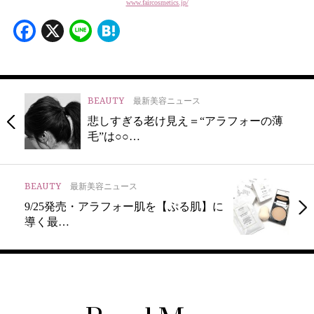
www.faircosmetics.jp/
Facebook
X
Line
Hatena
BEAUTY
最新美容ニュース
悲しすぎる老け見え＝“アラフォーの薄
毛”は○○…
BEAUTY
最新美容ニュース
9/25発売・アラフォー肌を【ぷる肌】に
導く最…