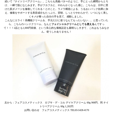
続いて『ナイトリペアクリーム』。こちらも高級バターのように、手にとった瞬間からとろ
け、一瞬で肌になじみます。手がフカフカと、やわらかくなった感じ。こちらは、日中に受
けた肌ダメージを修復してくれる！とのこと。ラメラ構造による、うるおいパック効果に加
え、修復をサポートする美容成分もたっぷり。翌朝、しっとりやわらかで、いつになく美し
くキメが整った自分の手を見て、感動しました。
こんなにエライ！高機能クリームを、手元だけに使うなんてもったいない…。と思っていた
ら、こちらのハンドクリーム、なんと
フェイシャルクリームとしても使える
んですっ
て！！！2品とも1,000円前後、という良心的な価格設定も素晴らしすぎて、これはもうみなさ
ん、使うしかありません！
左から：フェアコスメティックス ロブサ・デ・コル デイケアクリーム 60g 908円、同 ナイ
トリペアクリーム 60g 1,202円
お問い合わせ フェアコスメティックス TEL03-5428-4170