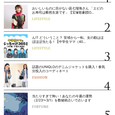
おいしいものに目がない凪七瑠海さん 「エビの
お寿司は断然生派です」【宝塚歌劇団O…
LIFESTYLE
ん!? どういうこと？ 安堵から一転、女の勘はほ
ぼほぼ当たる！【中学生ママ（40…
LIFESTYLE
話題のUNIQLOのデニムジャケットを購入！春気
分投入のコーディネート
FASHION
当たりすぎて怖い！あなたの今週の運勢
（2/23〜3/1）を数秘術占いで占います
FORTUNE