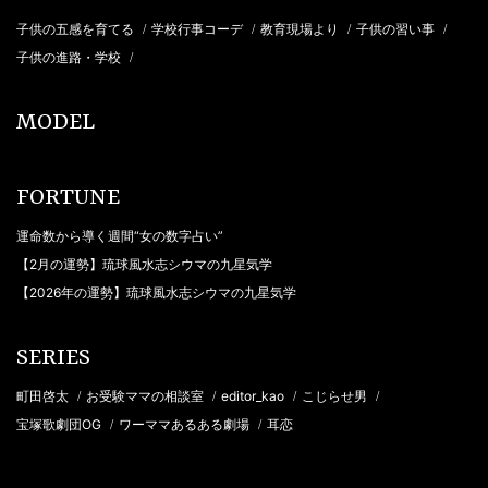
子供の五感を育てる
学校行事コーデ
教育現場より
子供の習い事
/
/
/
/
子供の進路・学校
/
MODEL
FORTUNE
運命数から導く週間“女の数字占い”
【2月の運勢】琉球風水志シウマの九星気学
【2026年の運勢】琉球風水志シウマの九星気学
SERIES
町田啓太
お受験ママの相談室
editor_kao
こじらせ男
/
/
/
/
宝塚歌劇団OG
ワーママあるある劇場
耳恋
/
/