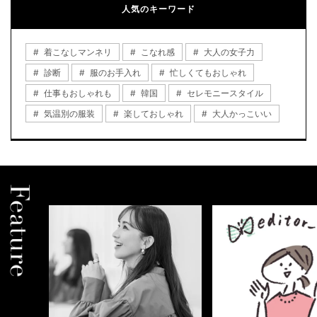
人気のキーワード
着こなしマンネリ
こなれ感
大人の女子力
診断
服のお手入れ
忙しくてもおしゃれ
仕事もおしゃれも
韓国
セレモニースタイル
気温別の服装
楽しておしゃれ
大人かっこいい