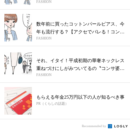
FASHION
婆...
数年前に買ったコットンパールピアス、今
年も流行する？【アクセでバレる！コンサ
FASHION
婆さ...
それ、イタイ！平成初期の華奢ネックレス
重ねづけにしがみついてるの〝コンサ婆さ
FASHION
ん〟...
もらえる年金25万円以下の人が知るべき事
PR（くらしの話題）
Recommended by