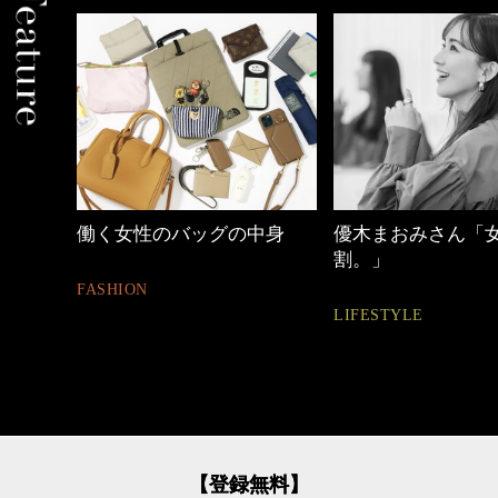
中身
優木まおみさん「女の時間
【ワーママのきれ
割。」
ュアル通勤】
LIFESTYLE
FASHION
【登録無料】