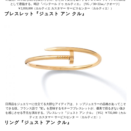
として君臨する。時計『パンテール ドゥ カルティエ』［YG ／30×22㎜／クオーツ］
￥2,050,000（カルティエ カスタマー サービスセンター〈カルティエ〉）
ブレスレット『ジュスト アン クル』
日用品をジュエリーに仕立てる大胆なアイディアは、ト ップジュエラーの品格があってこそ
できる技。フランス語で〝釘〟を意味するモチーフブレスレットが、優美で揺るぎない強さ
を感じさせる手元を演出する。ブレスレット『ジュスト アン クル』［YG］￥735,000（カル
ティエ カスタマー サービスセンタ ー〈カルティエ〉）
リング『ジュスト アン クル』