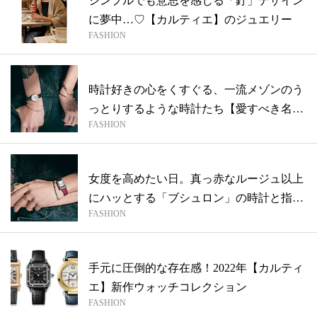
シンプルでも意思を感じる「釘」デザイン
に夢中…♡【カルティエ】のジュエリー
FASHION
時計好きの心をくすぐる、一流メゾンのう
っとりするような時計たち【愛すべき名品
FASHION
まと...
女度を高めたい日。真っ赤なルージュ以上
にハッとする「ブシュロン」の時計と指輪
FASHION
でさ...
手元に圧倒的な存在感！2022年【カルティ
エ】新作ウォッチコレクション
FASHION