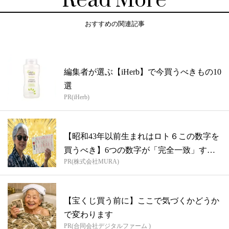
Read More
おすすめの関連記事
編集者が選ぶ【iHerb】で今買うべきもの10
選
PR(iHerb)
【昭和43年以前生まれはロト６この数字を
買うべき】6つの数字が「完全一致」する
PR(株式会社MURA)
方...
【宝くじ買う前に】ここで気づくかどうか
で変わります
PR(合同会社デジタルファーム )