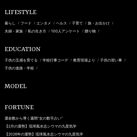
LIFESTYLE
暮らし
フード
エンタメ
ヘルス
子育て
旅・お出かけ
/
/
/
/
/
/
夫婦・家族
私の生き方
100人アンケート
贈り物
/
/
/
/
EDUCATION
子供の五感を育てる
学校行事コーデ
教育現場より
子供の習い事
/
/
/
/
子供の進路・学校
/
MODEL
FORTUNE
運命数から導く週間“女の数字占い”
【2月の運勢】琉球風水志シウマの九星気学
【2026年の運勢】琉球風水志シウマの九星気学