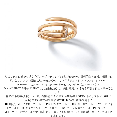
リズミカルに螺旋を描く〝釘〟とダイヤモンドの組み合わせが、独創的な存在感。斬新でモ
ダンなリングで、指先に大人の遊び心を。リング『ジュスト アン クル』［YG× D］
￥430,000（カルティエ カスタマー サービスセンター〈カルティエ〉）
Domani2019年2/3月号「2019年も、頑張るために、 先回り買いするなら時計とジュエリーでし
ょ！」
撮影/三瓶康友(人物)、五十嵐 洋(静物) スタイリスト/望月律子(KIND) ネイリスト /千脇明子
(trois) モデル/野口絵里弥 (SATORU JAPAN) 構成/岩附永子
◆[ ]内は、YG=イエローゴールド、PG=ピンクゴールド、RG=ローズゴールド、WG= ホワイ
トゴールド、D=ダイヤモンド、SV= シルバー、SS=ステンレススチール、PT=プラチナ、
MOP=マザーオブパールです。時計のケースサイズは直径もしくは縦×横、ネックレスは長さ
を表します。