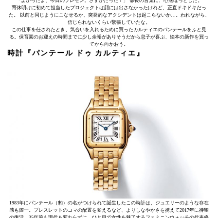
「よかったよ、今日のプレゼン。さすがだった！」 部長の言葉に、心底ほっとした。
育休明けに初めて担当したプロジェクトは顔には出さなかったけれど、正直ドキドキだっ
た。 以前と同じようにこなせるか、突発的なアクシデントは起こらないか…。われながら、
信じられないくらい緊張していたな。
この仕事を任されたとき、気合いを入れるために買ったカルティエのパンテールをふと見
る。保育園のお迎えの時間までに少し余裕がありそうだから息子が喜ぶ、絵本の新作を買っ
てから向かおう。
時計『パンテール ドゥ カルティエ』
1983年にパンテール（豹）の名がつけられて誕生したこの時計は、ジュエリーのような存在
感も随一。ブレスレットのコマの配置を変えるなど、よりしなやかさを携えて2017年に待望
の復活。35年前も現代も変わらずに、ひと目で女性を魅了するフェミニンウォッチの代表格