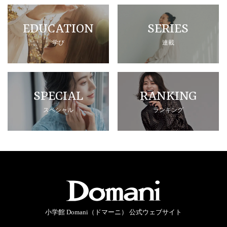
EDUCATION
SERIES
学び
連載
SPECIAL
RANKING
スペシャル
ランキング
小学館 Domani（ドマーニ） 公式ウェブサイト