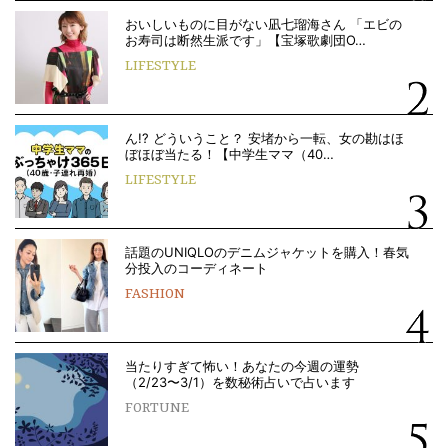
おいしいものに目がない凪七瑠海さん 「エビの
お寿司は断然生派です」【宝塚歌劇団O…
LIFESTYLE
ん!? どういうこと？ 安堵から一転、女の勘はほ
ぼほぼ当たる！【中学生ママ（40…
LIFESTYLE
話題のUNIQLOのデニムジャケットを購入！春気
分投入のコーディネート
FASHION
当たりすぎて怖い！あなたの今週の運勢
（2/23〜3/1）を数秘術占いで占います
FORTUNE