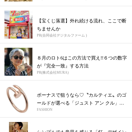
【宝くじ落選】外れ続ける流れ、ここで断
ちませんか
PR(合同会社デジタルファーム )
８月のロト6はこの方法で買え!!６つの数字
が『完全一致』する方法
PR(株式会社MURA)
ボーナスで狙うなら♡〝カルティエ〟のゴ
ールドが選べる「ジュスト アン クル」リ
FASHION
ン...