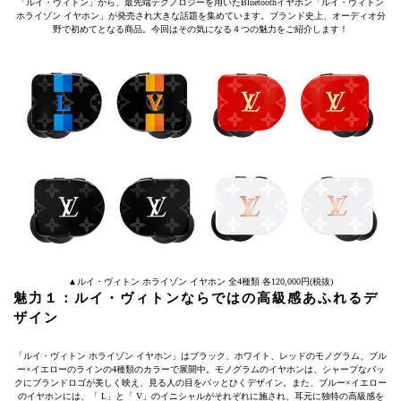
「ルイ・ヴィトン」から、最先端テクノロジーを用いたBluetoothイヤホン「ルイ・ヴィトン
ホライゾン イヤホン」が発売され大きな話題を集めています。ブランド史上、オーディオ分
野で初めてとなる商品。今回はその気になる４つの魅力をご紹介します！
▲ルイ・ヴィトン ホライゾン イヤホン 全4種類 各120,000円(税抜)
魅力１：ルイ・ヴィトンならではの高級感あふれるデ
ザイン
「ルイ・ヴィトン ホライゾン イヤホン」はブラック、ホワイト、レッドのモノグラム、ブル
ー×イエローのラインの4種類のカラーで展開中。モノグラムのイヤホンは、シャープなバッ
クにブランドロゴが美しく映え、見る人の目をパッとひくデザイン。また、ブルー×イエロー
のイヤホンには、「 L」と「 V」のイニシャルがそれぞれに施され、耳元に独特の高級感を