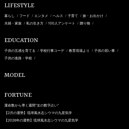
LIFESTYLE
暮らし
フード
エンタメ
ヘルス
子育て
旅・お出かけ
/
/
/
/
/
/
夫婦・家族
私の生き方
100人アンケート
贈り物
/
/
/
/
EDUCATION
子供の五感を育てる
学校行事コーデ
教育現場より
子供の習い事
/
/
/
/
子供の進路・学校
/
MODEL
FORTUNE
運命数から導く週間“女の数字占い”
【2月の運勢】琉球風水志シウマの九星気学
【2026年の運勢】琉球風水志シウマの九星気学