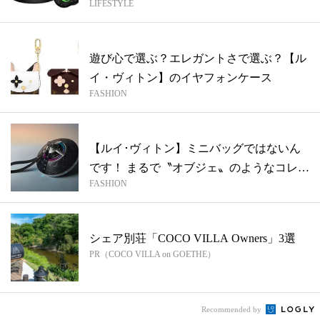
LIFESTYLE
遊び心で選ぶ？エレガントさで選ぶ？【ル
イ・ヴィトン】のイヤフォンケース
FASHION
【ルイ･ヴィトン】ミニバッグではないん
です！ まるで〝オブジェ〟のようなコレの
FASHION
正...
シェア別荘「COCO VILLA Owners」3選
PR（COCO VILLA on GOETHE）
Recommended by