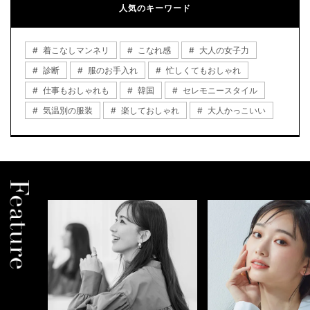
人気のキーワード
着こなしマンネリ
こなれ感
大人の女子力
診断
服のお手入れ
忙しくてもおしゃれ
仕事もおしゃれも
韓国
セレモニースタイル
気温別の服装
楽しておしゃれ
大人かっこいい