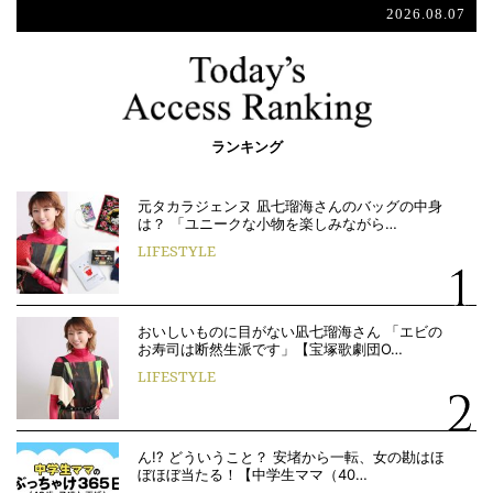
2026.08.07
ランキング
元タカラジェンヌ 凪七瑠海さんのバッグの中身
は？ 「ユニークな小物を楽しみながら…
LIFESTYLE
おいしいものに目がない凪七瑠海さん 「エビの
お寿司は断然生派です」【宝塚歌劇団O…
LIFESTYLE
ん!? どういうこと？ 安堵から一転、女の勘はほ
ぼほぼ当たる！【中学生ママ（40…