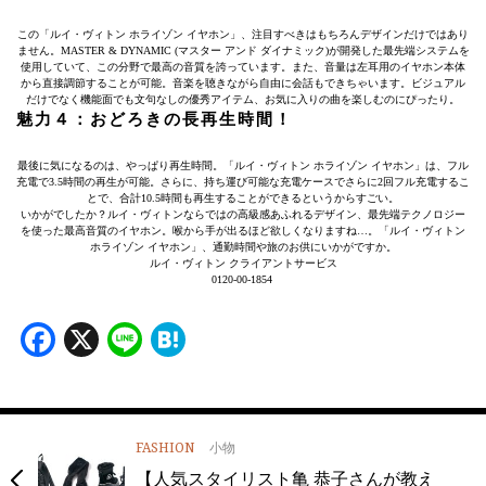
この「ルイ・ヴィトン ホライゾン イヤホン」、注目すべきはもちろんデザインだけではあり
ません。MASTER & DYNAMIC (マスター アンド ダイナミック)が開発した最先端システムを
使用していて、この分野で最高の音質を誇っています。また、音量は左耳用のイヤホン本体
から直接調節することが可能。音楽を聴きながら自由に会話もできちゃいます。ビジュアル
だけでなく機能面でも文句なしの優秀アイテム、お気に入りの曲を楽しむのにぴったり。
魅力４：おどろきの長再生時間！
最後に気になるのは、やっぱり再生時間。「ルイ・ヴィトン ホライゾン イヤホン」は、フル
充電で3.5時間の再生が可能。さらに、持ち運び可能な充電ケースでさらに2回フル充電するこ
とで、合計10.5時間も再生することができるというからすごい。
いかがでしたか？ルイ・ヴィトンならではの高級感あふれるデザイン、最先端テクノロジー
を使った最高音質のイヤホン。喉から手が出るほど欲しくなりますね…。「ルイ・ヴィトン
ホライゾン イヤホン」、通勤時間や旅のお供にいかがですか。
ルイ・ヴィトン クライアントサービス
0120-00-1854
Facebook
X
Line
Hatena
FASHION
小物
【人気スタイリスト亀 恭子さんが教え