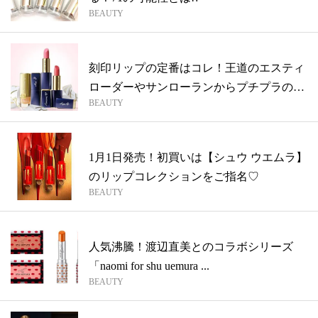
BEAUTY
刻印リップの定番はコレ！王道のエスティ
ローダーやサンローランからプチプラのオ
BEAUTY
ペラ...
1月1日発売！初買いは【シュウ ウエムラ】
のリップコレクションをご指名♡
BEAUTY
人気沸騰！渡辺直美とのコラボシリーズ
「naomi for shu uemura ...
BEAUTY