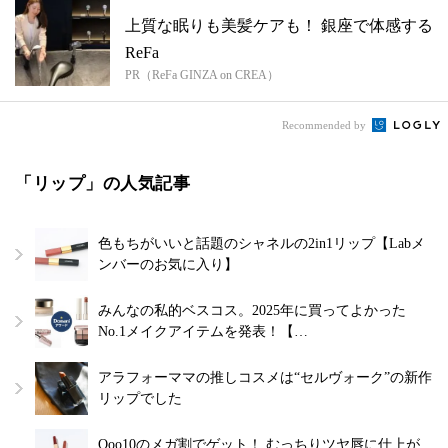
上質な眠りも美髪ケアも！ 銀座で体感する
ReFa
PR（ReFa GINZA on CREA）
Recommended by
「リップ」の人気記事
色もちがいいと話題のシャネルの2in1リップ【Labメ
ンバーのお気に入り】
みんなの私的ベスコス。2025年に買ってよかった
No.1メイクアイテムを発表！【…
アラフォーママの推しコスメは“セルヴォーク”の新作
リップでした
Qoo10のメガ割でゲット！ むっちりツヤ唇に仕上が