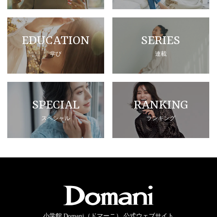
EDUCATION
SERIES
学び
連載
SPECIAL
RANKING
スペシャル
ランキング
小学館 Domani（ドマーニ） 公式ウェブサイト