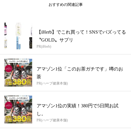
おすすめの関連記事
【iHerb】でこれ買って！SNSでバズってる
〝GOLD〟サプリ
PR(iHerb)
アマゾン1位「このお茶ガチです」噂のお
茶
PR(ハーブ健康本舗)
アマゾン1位の実績！380円で5日間お試
し。
PR(ハーブ健康本舗)