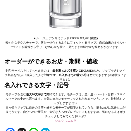
▲ルージュ アンリミテッド CR330 ￥3,200 (税抜)
軽やかなテクスチャーで、唇と一体化するようにフィットするリップ。自然由来のオイルや
セラミドが乾燥から守り、なめらかな唇に。見たままの鮮やかな発色がかないます。
オーダーができるお店・期間・値段
刻印サービスをしてもらえるのは、
表参道ヒルズ本店とGINZASIX
のみ。リップを含むメイ
ク製品を2点以上購入した人が対象です。
名入れはその場で5分ほど
でできます (混雑状況によ
ります)。
名入れできる文字・記号
モチーフを含む
最大10文字まで刻印
できます。モチーフは、星・唇・ハート・音符・スマイ
ルマークの中から選べます。自分の好きなモチーフを入れられるということで、特別感もア
ップしますよね♡
日々使うリップに自分の名前や好きなモチーフが刻印されていたら、塗るたびに気分も上が
りそうです。自分へのご褒美や、大切な人へのプレゼントにもおすすめ。気になる人はぜひ
チェックしてみてくださいね♡
シュウ ウエムラ