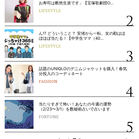
お寿司は断然生派です」【宝塚歌劇団O…
LIFESTYLE
ん!? どういうこと？ 安堵から一転、女の勘はほ
ぼほぼ当たる！【中学生ママ（40…
LIFESTYLE
話題のUNIQLOのデニムジャケットを購入！春気
分投入のコーディネート
FASHION
当たりすぎて怖い！あなたの今週の運勢
（2/23〜3/1）を数秘術占いで占います
FORTUNE