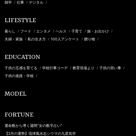
雑学
仕事
デジタル
/
/
/
LIFESTYLE
暮らし
フード
エンタメ
ヘルス
子育て
旅・お出かけ
/
/
/
/
/
/
夫婦・家族
私の生き方
100人アンケート
贈り物
/
/
/
/
EDUCATION
子供の五感を育てる
学校行事コーデ
教育現場より
子供の習い事
/
/
/
/
子供の進路・学校
/
MODEL
FORTUNE
運命数から導く週間“女の数字占い”
【2月の運勢】琉球風水志シウマの九星気学