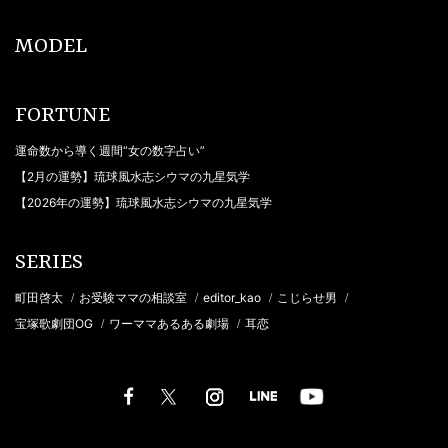
MODEL
FORTUNE
運命数から導く週間“女の数字占い”
【2月の運勢】琉球風水志シウマの九星気学
【2026年の運勢】琉球風水志シウマの九星気学
SERIES
町田啓太
お受験ママの相談室
editor_kao
こじらせ男
/
/
/
/
宝塚歌劇団OG
ワーママあるある劇場
耳恋
/
/