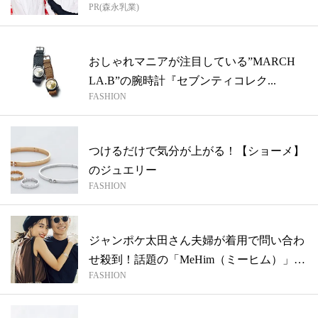
PR(森永乳業)
おしゃれマニアが注目している”MARCH
LA.B”の腕時計『セブンティコレク...
FASHION
つけるだけで気分が上がる！【ショーメ】
のジュエリー
FASHION
ジャンポケ太田さん夫婦が着用で問い合わ
せ殺到！話題の「MeHim（ミーヒム）」
FASHION
ス...