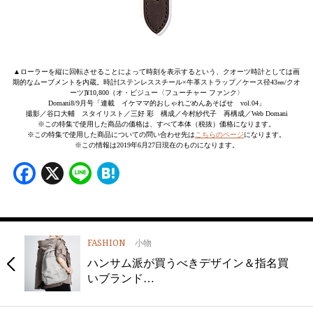
▲ローラーを縦に回転させることによって時刻を表示するという、クオーツ時計としては画
期的なムーブメントを内蔵。時計[ステンレススチール×牛革ストラップ／ケース径43㎜/クオ
ーツ]¥10,800（オ・ビジュー〈フューチャー ファンク〉
Domani8/9月号「連載 イケママ的おしゃれごめんあそばせ vol.04」
撮影／谷口大輔 スタイリスト／三好 彩 構成／今村紗代子 再構成／Web Domani
※この特集で使用した商品の価格は、すべて本体（税抜）価格になります。
※この特集で使用した商品についての問い合わせ先は
こちらのページ
になります。
※この情報は2019年6月27日現在のものになります。
Facebook
X
Line
Hatena
FASHION
小物
ハンサム派が買うべきデザイン＆指名買
いブランド…