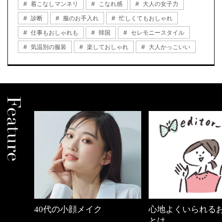
着こなしマンネリ
こなれ感
大人の女子力
診断
服のお手入れ
忙しくてもおしゃれ
仕事もおしゃれも
韓国
セレモニースタイル
気温別の服装
楽しておしゃれ
大人かっこいい
心地よくいられるおしゃれ
【ワーママのきれ
とは
ュアル通勤】