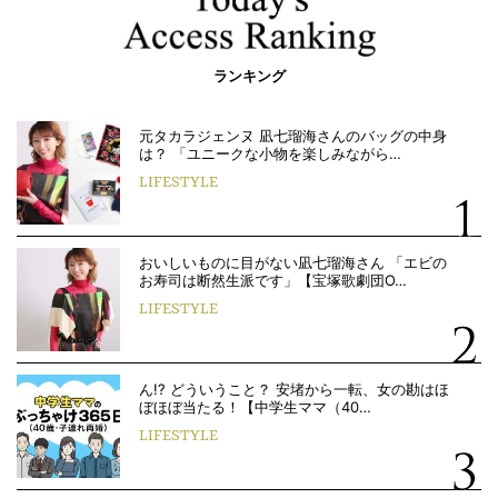
ランキング
元タカラジェンヌ 凪七瑠海さんのバッグの中身
は？ 「ユニークな小物を楽しみながら…
LIFESTYLE
おいしいものに目がない凪七瑠海さん 「エビの
お寿司は断然生派です」【宝塚歌劇団O…
LIFESTYLE
ん!? どういうこと？ 安堵から一転、女の勘はほ
ぼほぼ当たる！【中学生ママ（40…
LIFESTYLE