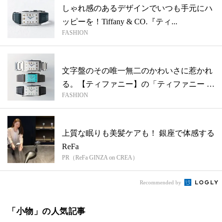
しゃれ感のあるデザインでいつも手元にハ
ッピーを！Tiffany & CO.『ティ...
FASHION
文字盤のその唯一無二のかわいさに惹かれ
る。【ティファニー】の「ティファニー イ
FASHION
ー...
上質な眠りも美髪ケアも！ 銀座で体感する
ReFa
PR（ReFa GINZA on CREA）
Recommended by
「小物」の人気記事