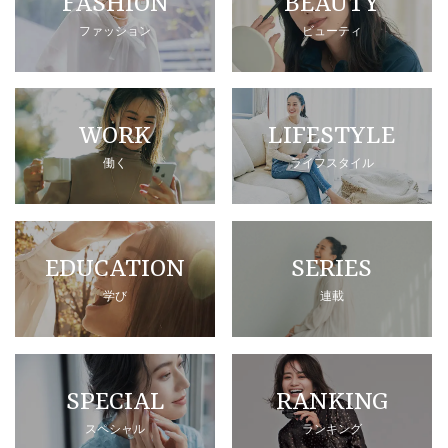
FASHION
BEAUTY
ファッション
ビューティ
WORK
LIFESTYLE
働く
ライフスタイル
EDUCATION
SERIES
学び
連載
SPECIAL
RANKING
スペシャル
ランキング