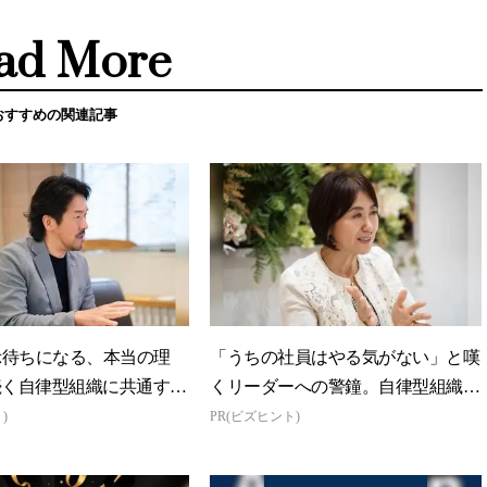
ad More
おすすめの関連記事
示待ちになる、本当の理
「うちの社員はやる気がない」と嘆
続く自律型組織に共通する
くリーダーへの警鐘。自律型組織を
素」
つくる前に外せな...
)
PR(ビズヒント)