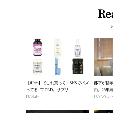
Re
【iHerb】でこれ買って！SNSでバズ
部下が指
ってる〝GOLD〟サプリ
由。23年
「3つの要
PR(iHerb)
PR(ビズヒント