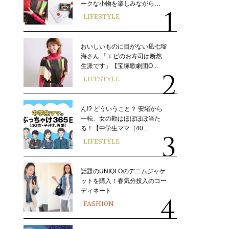
ークな小物を楽しみながら…
LIFESTYLE
おいしいものに目がない凪七瑠
海さん 「エビのお寿司は断然
生派です」【宝塚歌劇団O…
LIFESTYLE
ん!? どういうこと？ 安堵から
一転、女の勘はほぼほぼ当た
る！【中学生ママ（40…
LIFESTYLE
話題のUNIQLOのデニムジャケ
ットを購入！春気分投入のコー
ディネート
FASHION