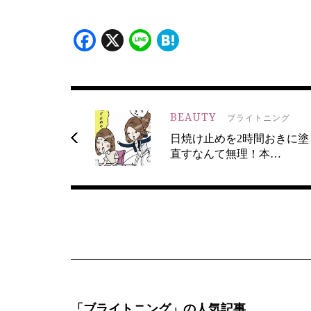
Facebook
X
Line
Hatena
BEAUTY
ブライトニング
日焼け止めを2時間おきに塗
直すなんて無理！本…
「ブライトニング」の人気記事