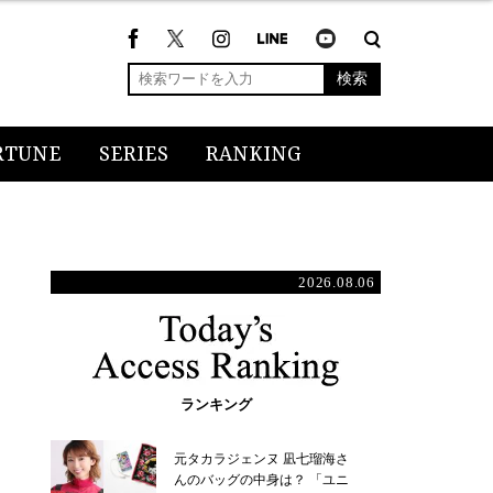
検索
RTUNE
SERIES
RANKING
2026.08.06
ランキング
元タカラジェンヌ 凪七瑠海さ
んのバッグの中身は？ 「ユニ