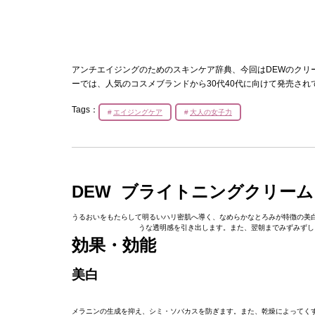
アンチエイジングのためのスキンケア辞典、今回はDEWのクリ
ーでは、人気のコスメブランドから30代40代に向けて発売さ
Tags：
エイジングケア
大人の女子力
DEW ブライトニングクリー
うるおいをもたらして明るいハリ密肌へ導く、なめらかなとろみが特徴の美白
うな透明感を引き出します。また、翌朝までみずみずし
効果・効能
美白
メラニンの生成を抑え、シミ・ソバカスを防ぎます。また、乾燥によってく