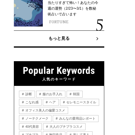
当たりすぎて怖い！あなたの今
週の運勢（2/23〜3/1）を数秘
術占いで占います
FORTUNE
もっと見る
人気のキーワード
診断
服のお手入れ
韓国
こなれ感
ヘア
セレモニースタイル
オフィス美人の偏愛コスメ
ノーテクメーク
みんなの愛用品レポート
40代美容
大人のプチプラコスメ
プチプラ
無印良品
楽して美人