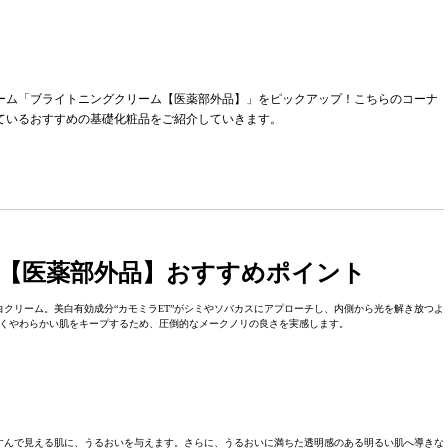
ーム「ブライトニングクリーム【医薬部外品】」をピックアップ！こちらのコーナ
れているおすすめの基礎化粧品をご紹介していきます。
ム【医薬部外品】おすすめポイント
クリーム。美白有効成分“カモミラET”がシミやソバカスにアプローチし、内側から光を解き放つよ
くやわらかい肌をキープするため、圧倒的なメークノリの良さを実感します。
すんで見える肌に、うるおいを与えます。さらに、うるおいに満ちた透明感のある明るい肌へ導きな