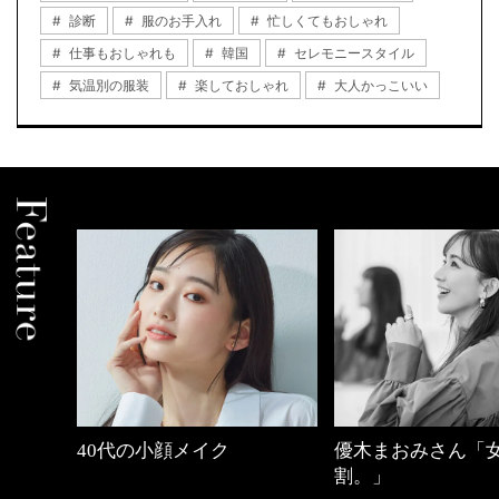
診断
服のお手入れ
忙しくてもおしゃれ
仕事もおしゃれも
韓国
セレモニースタイル
気温別の服装
楽しておしゃれ
大人かっこいい
優木まおみさん「女の時間
【ワーママのきれ
割。」
ュアル通勤】