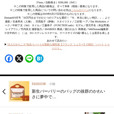
37mm／自動巻き］¥590,000（IWC）
※この特集で使用した商品の価格は、すべて本体（税抜）価格になります。
※この特集で使用した商品についての問い合わせ先は
こちらのページ
になります。
※この情報は2019年6月27日現在のものになります。
Domani8/9月号「50万円台までがひとつのリアルな選択！『今、本当に欲しい時計。』」より
撮影／石倉和夫（人物）、宗髙聡子（静物） スタイリスト／三好彩 ヘア／Dai Michishita メ
ーク／中村了太（3rd） ネイル／工藤恭子（FUNCTION nails）モデル／望月芹名（本誌専属)
レイアウト／竹内良太 撮影協力／AWABEES 構成／湯口かおり 再構成／WebDomani編集部
※文中内の［ ］は、SS=ステンレススチール、ケースサイズの縦×横もしくは直径を表しま
す。
あわせて読みたい
▶︎
”大人だからこそ”似合うハートが新鮮な個性派【フランク ミュラー】の時計「ハート トゥ
ハート」
Facebook
X
Line
Hatena
FASHION
小物
新生バーバリーのバッグの抜群のかわい
さに夢中で…