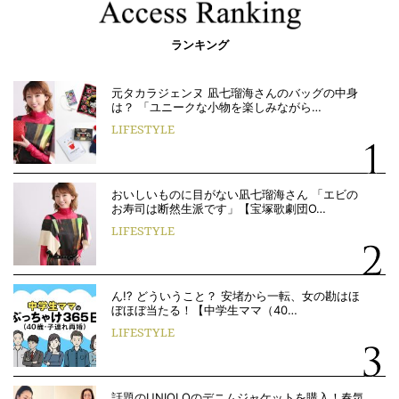
ランキング
元タカラジェンヌ 凪七瑠海さんのバッグの中身
は？ 「ユニークな小物を楽しみながら…
LIFESTYLE
おいしいものに目がない凪七瑠海さん 「エビの
お寿司は断然生派です」【宝塚歌劇団O…
LIFESTYLE
ん!? どういうこと？ 安堵から一転、女の勘はほ
ぼほぼ当たる！【中学生ママ（40…
LIFESTYLE
話題のUNIQLOのデニムジャケットを購入！春気