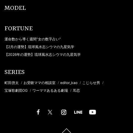
MODEL
FORTUNE
運命数から導く週間“女の数字占い”
【2月の運勢】琉球風水志シウマの九星気学
【2026年の運勢】琉球風水志シウマの九星気学
SERIES
町田啓太
お受験ママの相談室
editor_kao
こじらせ男
/
/
/
/
宝塚歌劇団OG
ワーママあるある劇場
耳恋
/
/