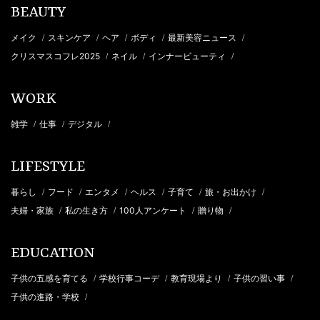
BEAUTY
メイク
スキンケア
ヘア
ボディ
最新美容ニュース
/
/
/
/
/
クリスマスコフレ2025
ネイル
インナービューティ
/
/
/
WORK
雑学
仕事
デジタル
/
/
/
LIFESTYLE
暮らし
フード
エンタメ
ヘルス
子育て
旅・お出かけ
/
/
/
/
/
/
夫婦・家族
私の生き方
100人アンケート
贈り物
/
/
/
/
EDUCATION
子供の五感を育てる
学校行事コーデ
教育現場より
子供の習い事
/
/
/
/
子供の進路・学校
/