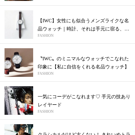
【IWC】女性にも似合うメンズライクな名
品ウォッチ｜時計、それは手元に宿る、女
FASHION
の...
〝IWC〟のミニマルなウォッチでこなれた
印象に【私に自信をくれる名品ウォッチ】
FASHION
一気にコーデがこなれます♡ 手元の技あり
レイヤード
FASHION
クラシカルだけど古くない！ きれいめトラ