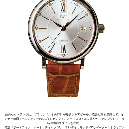
白のセットアップに、ブラウンベルトの時計が知的さをアピール。時計のSSを意識して、イ
ンナーは同トーンのグレーのロゴTをセレクト。スーツスタイルを軽やかにアレンジして、今
時の通勤スタイルを完成。
時計『ポートフィノ・オートマティック 37』［SS×ダイヤモンド×アリゲーターストラップ／