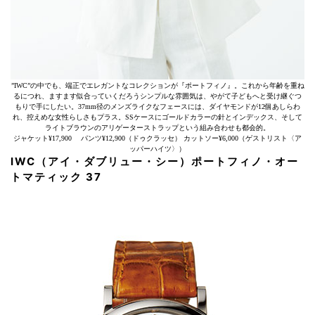
”IWC”の中でも、端正でエレガントなコレクションが『ポートフィノ』。これから年齢を重ね
るにつれ、ますます似合っていくだろうシンプルな雰囲気は、やがて子どもへと受け継ぐつ
もりで手にしたい。37mm径のメンズライクなフェースには、ダイヤモンドが12個あしらわ
れ、控えめな女性らしさもプラス。SSケースにゴールドカラーの針とインデックス、そして
ライトブラウンのアリゲーターストラップという組み合わせも都会的。
ジャケット¥17,900 パンツ¥12,900（ドゥクラッセ） カットソー¥6,000（ゲストリスト〈ア
ッパーハイツ〉）
IWC（アイ・ダブリュー・シー）ポートフィノ・オー
トマティック 37