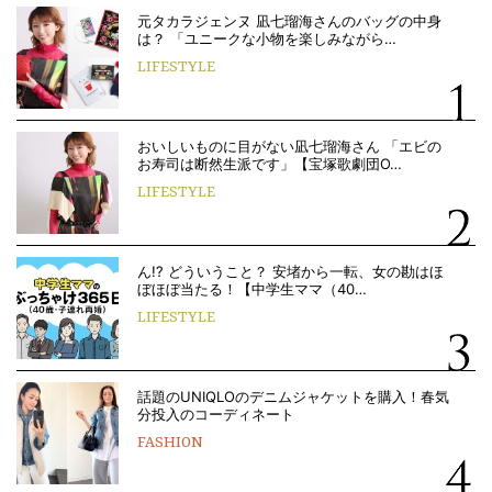
元タカラジェンヌ 凪七瑠海さんのバッグの中身
は？ 「ユニークな小物を楽しみながら…
LIFESTYLE
おいしいものに目がない凪七瑠海さん 「エビの
お寿司は断然生派です」【宝塚歌劇団O…
LIFESTYLE
ん!? どういうこと？ 安堵から一転、女の勘はほ
ぼほぼ当たる！【中学生ママ（40…
LIFESTYLE
話題のUNIQLOのデニムジャケットを購入！春気
分投入のコーディネート
FASHION