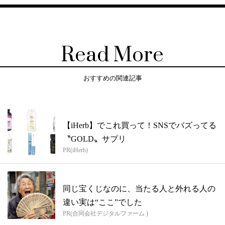
Read More
おすすめの関連記事
【iHerb】でこれ買って！SNSでバズってる
〝GOLD〟サプリ
PR(iHerb)
同じ宝くじなのに、当たる人と外れる人の
違い実は“ここ”でした
PR(合同会社デジタルファーム )