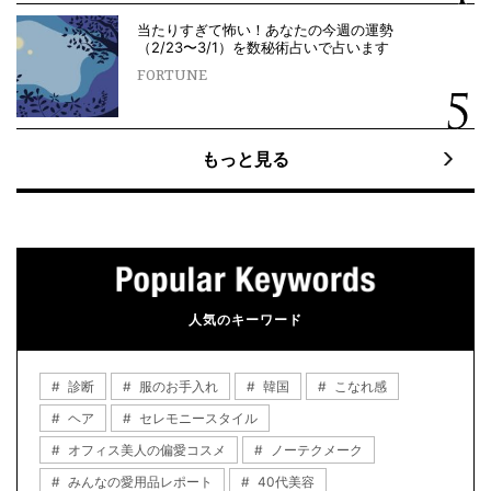
当たりすぎて怖い！あなたの今週の運勢
（2/23〜3/1）を数秘術占いで占います
FORTUNE
もっと見る
人気のキーワード
診断
服のお手入れ
韓国
こなれ感
ヘア
セレモニースタイル
オフィス美人の偏愛コスメ
ノーテクメーク
みんなの愛用品レポート
40代美容