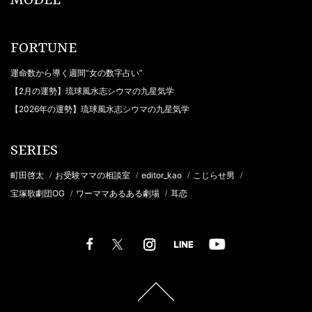
MODEL
FORTUNE
運命数から導く週間“女の数字占い”
【2月の運勢】琉球風水志シウマの九星気学
【2026年の運勢】琉球風水志シウマの九星気学
SERIES
町田啓太
お受験ママの相談室
editor_kao
こじらせ男
/
/
/
/
宝塚歌劇団OG
ワーママあるある劇場
耳恋
/
/