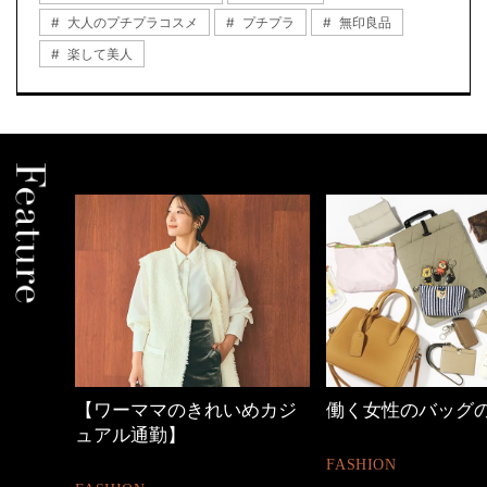
大人のプチプラコスメ
プチプラ
無印良品
楽して美人
しゃれ
【ワーママのきれいめカジ
働く女性のバッグ
ュアル通勤】
FASHION