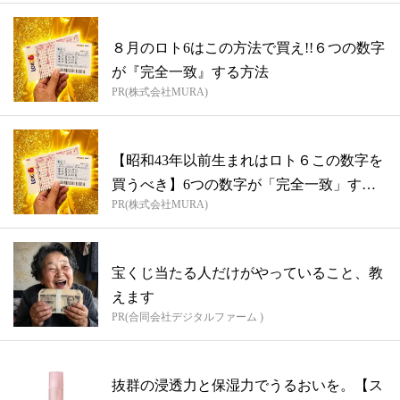
８月のロト6はこの方法で買え!!６つの数字
が『完全一致』する方法
PR(株式会社MURA)
【昭和43年以前生まれはロト６この数字を
買うべき】6つの数字が「完全一致」する
PR(株式会社MURA)
方...
宝くじ当たる人だけがやっていること、教
えます
PR(合同会社デジタルファーム )
抜群の浸透力と保湿力でうるおいを。【ス