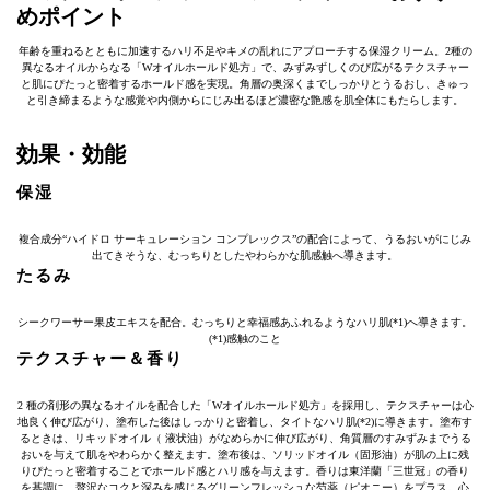
めポイント
年齢を重ねるとともに加速するハリ不足やキメの乱れにアプローチする保湿クリーム。2種の
異なるオイルからなる「Wオイルホールド処方」で、みずみずしくのび広がるテクスチャー
と肌にぴたっと密着するホールド感を実現。角層の奥深くまでしっかりとうるおし、きゅっ
と引き締まるような感覚や内側からにじみ出るほど濃密な艶感を肌全体にもたらします。
効果・効能
保湿
複合成分“ハイドロ サーキュレーション コンプレックス”の配合によって、うるおいがにじみ
出てきそうな、むっちりとしたやわらかな肌感触へ導きます。
たるみ
シークワーサー果皮エキスを配合。むっちりと幸福感あふれるようなハリ肌(*1)へ導きます。
(*1)感触のこと
テクスチャー＆香り
2 種の剤形の異なるオイルを配合した「Wオイルホールド処方」を採用し、テクスチャーは心
地良く伸び広がり、塗布した後はしっかりと密着し、タイトなハリ肌(*2)に導きます。塗布す
るときは、リキッドオイル（ 液状油）がなめらかに伸び広がり、角質層のすみずみまでうる
おいを与えて肌をやわらかく整えます。塗布後は、ソリッドオイル（固形油）が肌の上に残
りぴたっと密着することでホールド感とハリ感を与えます。香りは東洋蘭「三世冠」の香り
を基調に、贅沢なコクと深みを感じるグリーンフレッシュな芍薬（ピオニー）をプラス。心