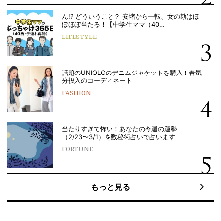
ん!? どういうこと？ 安堵から一転、女の勘はほ
ぼほぼ当たる！【中学生ママ（40…
LIFESTYLE
話題のUNIQLOのデニムジャケットを購入！春気
分投入のコーディネート
FASHION
当たりすぎて怖い！あなたの今週の運勢
（2/23〜3/1）を数秘術占いで占います
FORTUNE
もっと見る