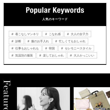
人気のキーワード
着こなしマンネリ
こなれ感
大人の女子力
診断
服のお手入れ
忙しくてもおしゃれ
仕事もおしゃれも
韓国
セレモニースタイル
気温別の服装
楽しておしゃれ
大人かっこいい