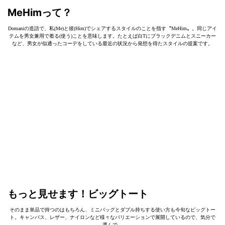
MeHimって？
Domaniの造語で、私(Me)と彼(Him)でシェアするスタイルのことを指す〝MeHim〟。同じアイ
テムを男女兼用で着る(使う)ことを意味します。たとえば白Tにブラックデニムとスニーカー
など、男女が似通ったコーデをしている最近の状況から発想を得たスタイルの提案です。
もっと見せます！ビッグトート
そのまま単品で持つのはもちろん、ミニバッグとダブル持ちする使い方も今旬なビッグトー
ト。キャンバス、レザー、ナイロンなど様々なバリエーションで展開しているので、気分で
選んで。