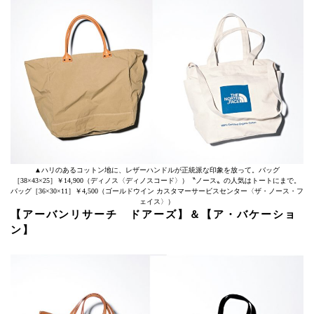
▲ハリのあるコットン地に、レザーハンドルが正統派な印象を放って。バッグ
［38×43×25］￥14,900（ディノス〈ディノスコード〉）〝ノース〟の人気はトートにまで。
バッグ［36×30×11］￥4,500（ゴールドウイン カスタマーサービスセンター〈ザ・ノース・フ
ェイス〉）
【アーバンリサーチ ドアーズ】＆【ア・バケーショ
ン】