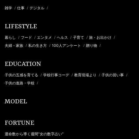
雑学
仕事
デジタル
/
/
/
LIFESTYLE
暮らし
フード
エンタメ
ヘルス
子育て
旅・お出かけ
/
/
/
/
/
/
夫婦・家族
私の生き方
100人アンケート
贈り物
/
/
/
/
EDUCATION
子供の五感を育てる
学校行事コーデ
教育現場より
子供の習い事
/
/
/
/
子供の進路・学校
/
MODEL
FORTUNE
運命数から導く週間“女の数字占い”