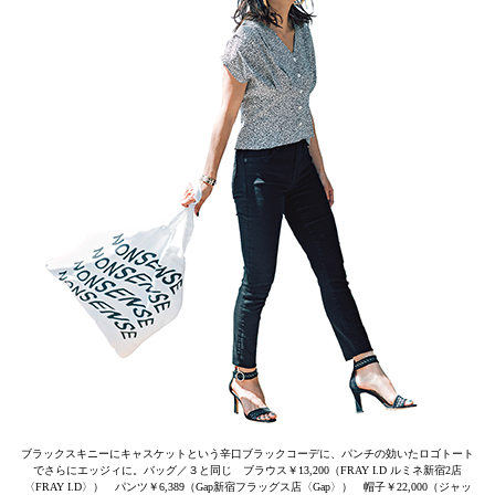
ブラックスキニーにキャスケットという辛口ブラックコーデに、パンチの効いたロゴトート
でさらにエッジィに。バッグ／３と同じ ブラウス￥13,200（FRAY I.D ルミネ新宿2店
〈FRAY I.D〉） パンツ￥6,389（Gap新宿フラッグス店〈Gap〉） 帽子￥22,000（ジャッ