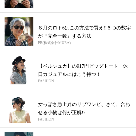
８月のロト6はこの方法で買え!!６つの数字
が『完全一致』する方法
PR(株式会社MURA)
【ベルシュカ】の917円ビッグトート、休
日カジュアルにはこう持つ！
FASHION
女っぽさ急上昇のリブワンピ、さて、合わ
せる小物は何が正解!?
FASHION