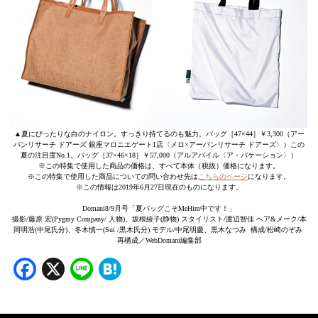
▲夏にぴったりな白のナイロン。すっきり持てるのも魅力。バッグ［47×44］￥3,300（アー
バンリサーチ ドアーズ 銀座マロニエゲート1店〈メロ×アーバンリサーチ ドアーズ〉）この
夏の注目度No.1。バッグ［37×46×18］￥57,000（アルアバイル〈ア・バケーション〉）
※この特集で使用した商品の価格は、すべて本体（税抜）価格になります。
※この特集で使用した商品についての問い合わせ先は
こちらのページ
になります。
※この情報は2019年6月27日現在のものになります。
Domani8/9月号「夏バッグこそMeHim中です！」
撮影/藤原 宏(Pygmy Company/ 人物)、坂根綾子(静物) スタイリスト/渡辺智佳 ヘア&メーク/本
岡明浩(中尾氏分)、冬木慎一(Sui /黒木氏分) モデル/中尾明慶、黒木なつみ 構成/松崎のぞみ
再構成／WebDomani編集部
Facebook
X
Line
Hatena