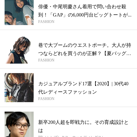
俳優・中尾明慶さん着用で問い合わせ殺
到！「GAP」の6,000円台ビッグトートが...
FASHION
巷で大ブームのウエストポーチ。大人が持
つならどれを買うのが正解？【夏バッグこ
FASHION
そM...
カジュアルブランド17選【2020】| 30代40
代レディースファッション
FASHION
新卒200人超を即戦力に。その育成設計と
は