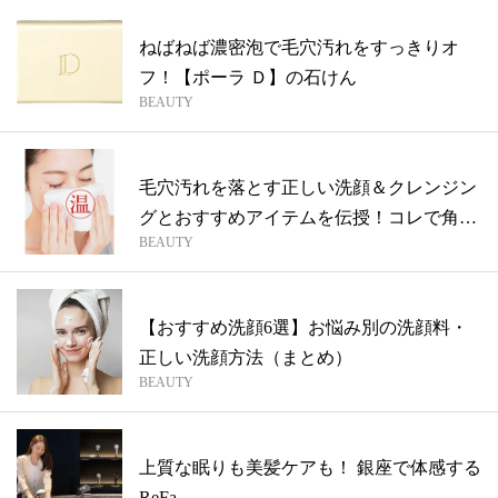
ねばねば濃密泡で毛穴汚れをすっきりオ
フ！【ポーラ Ｄ】の石けん
BEAUTY
毛穴汚れを落とす正しい洗顔＆クレンジン
グとおすすめアイテムを伝授！コレで角栓
BEAUTY
や黒...
【おすすめ洗顔6選】お悩み別の洗顔料・
正しい洗顔方法（まとめ）
BEAUTY
上質な眠りも美髪ケアも！ 銀座で体感する
ReFa