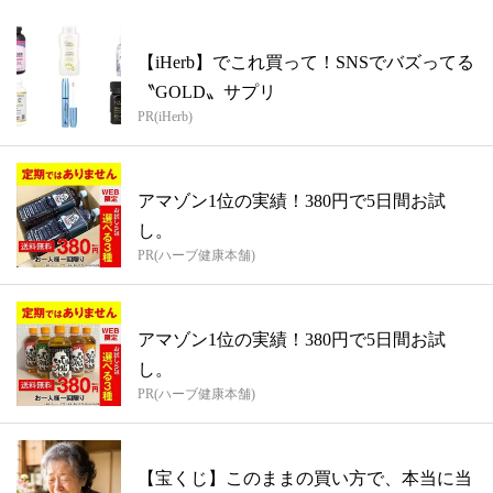
【iHerb】でこれ買って！SNSでバズってる
〝GOLD〟サプリ
PR(iHerb)
アマゾン1位の実績！380円で5日間お試
し。
PR(ハーブ健康本舗)
アマゾン1位の実績！380円で5日間お試
し。
PR(ハーブ健康本舗)
【宝くじ】このままの買い方で、本当に当