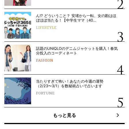
ん!? どういうこと？ 安堵から一転、女の勘はほ
ぼほぼ当たる！【中学生ママ（40…
LIFESTYLE
話題のUNIQLOのデニムジャケットを購入！春気
分投入のコーディネート
FASHION
当たりすぎて怖い！あなたの今週の運勢
（2/23〜3/1）を数秘術占いで占います
FORTUNE
もっと見る