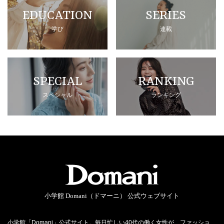
EDUCATION
SERIES
学び
連載
SPECIAL
RANKING
スペシャル
ランキング
小学館 Domani（ドマーニ） 公式ウェブサイト
小学館「Domani」公式サイト。毎日忙しい40代の働く女性が、ファッショ