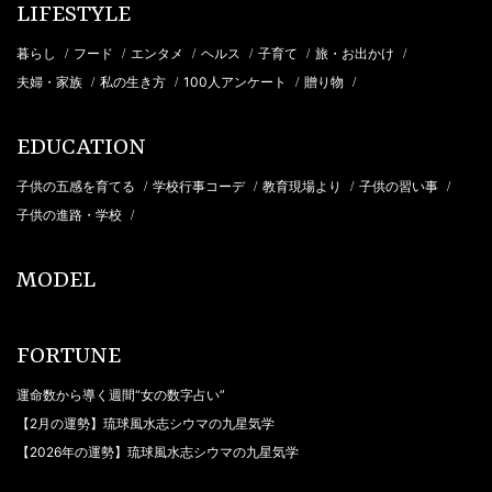
LIFESTYLE
暮らし
フード
エンタメ
ヘルス
子育て
旅・お出かけ
/
/
/
/
/
/
夫婦・家族
私の生き方
100人アンケート
贈り物
/
/
/
/
EDUCATION
子供の五感を育てる
学校行事コーデ
教育現場より
子供の習い事
/
/
/
/
子供の進路・学校
/
MODEL
FORTUNE
運命数から導く週間“女の数字占い”
【2月の運勢】琉球風水志シウマの九星気学
【2026年の運勢】琉球風水志シウマの九星気学