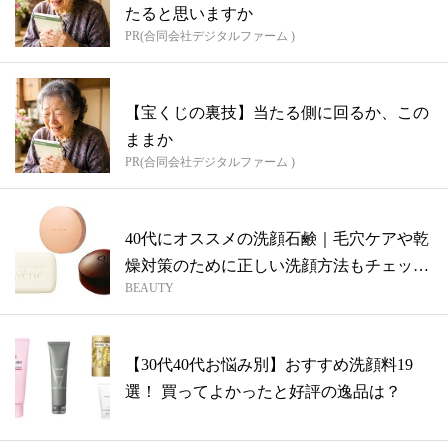
たると思いますか
PR(合同会社デジタルファーム )
【宝くじの裏技】当たる側に回るか、この
ままか
PR(合同会社デジタルファーム )
40代にオススメの洗顔石鹸｜毛穴ケアや乾
燥対策のために正しい洗顔方法もチェッ
BEAUTY
ク！
【30代40代お悩み別】おすすめ洗顔料19
選！ 買ってよかったと好評の逸品は？