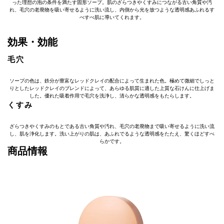
った理想の泡の条件を満たす固形ソープ。肌のざらつきやくすみにつながる古い角質や汚
れ、毛穴の老廃物を吸い寄せるように洗い流し、内側から光を放つような透明感あふれるす
べすべ肌に導いてくれます。
効果・効能
毛穴
ソープの色は、鉄分が豊富なレッドクレイの配合によって生まれた色。極めて微細でしっと
りとしたレッドクレイのブレンドによって、あらゆる肌質に適した上質な石けんに仕上げま
した。優れた吸着作用で毛穴を洗浄し、清らかな透明感をもたらします。
くすみ
ざらつきやくすみのもとである古い角質や汚れ、毛穴の老廃物まで吸い寄せるように洗い流
し、肌を浄化します。洗い上がりの肌は、あふれでるような透明感をたたえ、驚くほどすべ
らかです。
商品情報