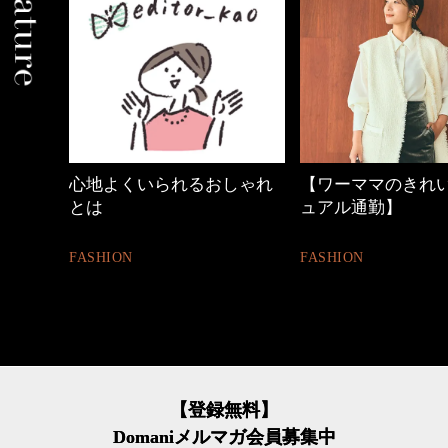
中身
心地よくいられるおしゃれ
【ワーママのきれ
とは
ュアル通勤】
FASHION
FASHION
【登録無料】
Domaniメルマガ会員募集中