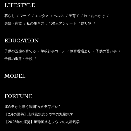
LIFESTYLE
暮らし
フード
エンタメ
ヘルス
子育て
旅・お出かけ
/
/
/
/
/
/
夫婦・家族
私の生き方
100人アンケート
贈り物
/
/
/
/
EDUCATION
子供の五感を育てる
学校行事コーデ
教育現場より
子供の習い事
/
/
/
/
子供の進路・学校
/
MODEL
FORTUNE
運命数から導く週間“女の数字占い”
【2月の運勢】琉球風水志シウマの九星気学
【2026年の運勢】琉球風水志シウマの九星気学