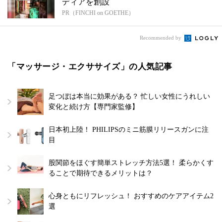
ディアを創設
PR（FINCHI on GOETHE）
Recommended by
「マッサージ・エクササイズ」の人気記事
足つぼは本当に効果がある？ 忙しい女性にうれしい
変化と続け方【専門家監修】
日本初上陸！ PHILIPSのミニ筋膜リリースガンに注
目
股関節をほぐす簡単ストレッチ方法5選！ 柔らかくす
ることで期待できるメリットは？
心身ともにリフレッシュ！ おすすめのケアアイテム2
選