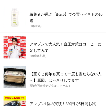
編集者が選ぶ【iHerb】で今買うべきもの10
選
PR(iHerb)
アマゾンで大人気！血圧対策はコーヒーに
足してみて
PR(森永乳業)
【宝くじ何年も買って一度も当たらない人
へ】原因、はっきりしてます
PR(合同会社デジタルファーム )
アマゾン1位の実績！380円で5日間お試