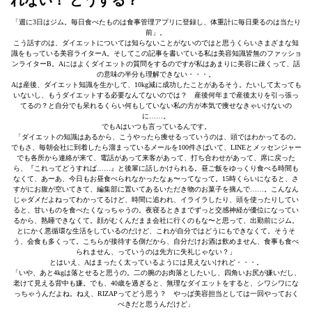
れない！ どうする？
「週に3日はジム。毎日食べたものは食事管理アプリに登録し、体重計に毎日乗るのは当たり
前」。
こう話すのは、ダイエットについては知らないことがないのではと思うくらいさまざまな知
識をもっている美容ライターA。そしてこの記事を書いている私は美容知識皆無のファッショ
ンライターB。Aにはよくダイエットの質問をするのですが私はあまりに美容に疎くって、話
の意味の半分も理解できない・・・。
Aは産後、ダイエット知識を生かして、10kg減に成功したことがあるそう。たいして太っても
いないし、もうダイエットする必要なんてないのでは？ 産後何年まで産後太りを引っ張っ
てるの？と自分でも呆れるくらい何もしていない私の方が本気で痩せなきゃいけないの
に……。
でもAはいつも言っているんです。
「ダイエットの知識はあるから、こうやったら痩せるっていうのは、頭ではわかってるの。
でもさ、毎朝会社に到着したら溜まっているメールを100件さばいて、LINEとメッセンジャー
でも各所から連絡が来て、電話があって来客があって、打ち合わせがあって、席に戻った
ら、『これってどうすれば……』と後輩に話しかけられる。昼ご飯をゆっくり食べる時間も
なくて、あーあ、今日もお昼食べられなかったなぁ〜ってなって。15時くらいになると、さ
すがにお腹が空いてきて、編集部に置いてあるいただき物のお菓子を摘んで……。こんなん
じゃダメだよねってわかってるけど、時間に追われ、イライラしたり、頭を使ったりしてい
ると、甘いものを食べたくなっちゃうの。夜寝るときまでずっと交感神経が優位になってい
るから、熟睡できなくて。顔がむくんだまま会社に行くのもな〜と思って、出勤前にジム。
とにかく悪循環な生活をしているのだけど、これが自分ではどうにもできなくて。そうそ
う、会食も多くって。こちらが接待する側だから、自分だけお酒は飲めません、食事も食べ
られません、っていうのは先方に失礼じゃない？」
とはいえ、Aはまったく太っているようには見えないけれど・・・。
「いや、あと4kgは落とせると思うの。二の腕のお肉落としたいし、四角いお尻が嫌いだし、
老けて見える背中も嫌。でも、40歳を過ぎると、無理なダイエットをすると、シワシワにな
っちゃうんだよね。ねえ、RIZAPってどう思う？ やっぱ美容担当としては一回やっておく
べきだと思うんだけど」