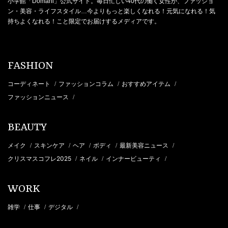
小学館「Domani」公式サイト。毎日忙しい40代の働く女性が、ファッショ
ン・美容・ライフスタイル…今よりもっと楽しくなれる！元気になれる！気
持ちよくなれる！こと限定でお届けするメディアです。
FASHION
コーディネート
ファッションコラム
おすすめアイテム
/
/
/
ファッションニュース
/
BEAUTY
メイク
スキンケア
ヘア
ボディ
最新美容ニュース
/
/
/
/
/
クリスマスコフレ2025
ネイル
インナービューティ
/
/
/
WORK
雑学
仕事
デジタル
/
/
/