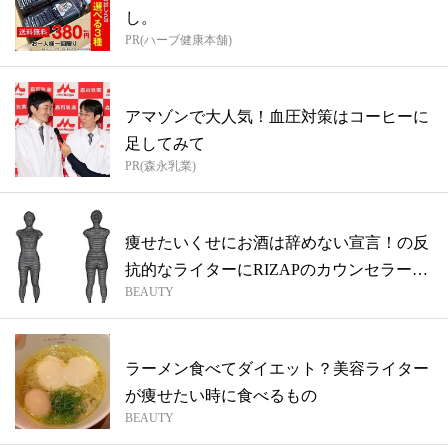
し。
PR(ハーブ健康本舗)
アマゾンで大人気！血圧対策はコーヒーに
足してみて
PR(森永乳業)
痩せたいくせにお酒は辞めない宣言！の反
抗的なライターにRIZAPのカウンセラー
BEAUTY
は...
ラーメン食べてダイエット？美容ライター
が痩せたい時に食べるもの
BEAUTY