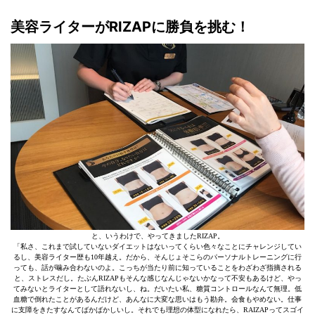
美容ライターがRIZAPに勝負を挑む！
と、いうわけで、やってきましたRIZAP。
「私さ、これまで試していないダイエットはないってくらい色々なことにチャレンジしてい
るし、美容ライター歴も10年越え。だから、そんじょそこらのパーソナルトレーニングに行
っても、話が噛み合わないのよ。こっちが当たり前に知っていることをわざわざ指摘される
と、ストレスだし。たぶんRIZAPもそんな感じなんじゃないかなって不安もあるけど、やっ
てみないとライターとして語れないし、ね。だいたい私、糖質コントロールなんて無理。低
血糖で倒れたことがあるんだけど、あんなに大変な思いはもう勘弁。会食もやめない。仕事
に支障をきたすなんてばかばかしいし。それでも理想の体型になれたら、RAIZAPってスゴイ