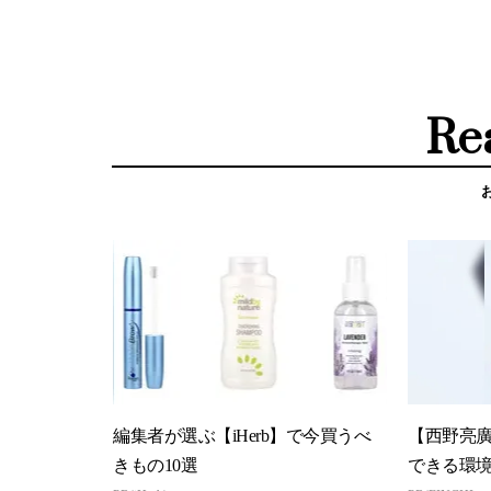
Re
編集者が選ぶ【iHerb】で今買うべ
【西野亮
きもの10選
できる環