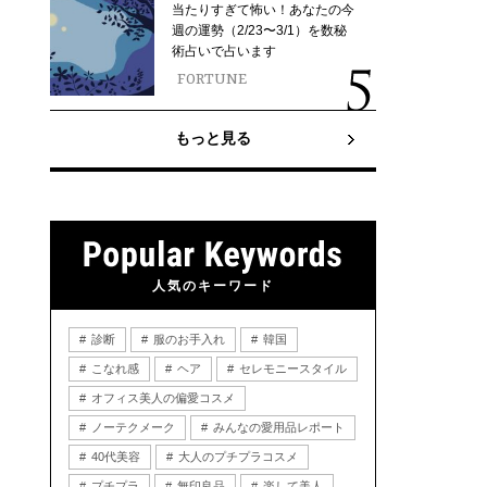
当たりすぎて怖い！あなたの今
週の運勢（2/23〜3/1）を数秘
術占いで占います
FORTUNE
もっと見る
人気のキーワード
診断
服のお手入れ
韓国
こなれ感
ヘア
セレモニースタイル
オフィス美人の偏愛コスメ
ノーテクメーク
みんなの愛用品レポート
40代美容
大人のプチプラコスメ
プチプラ
無印良品
楽して美人