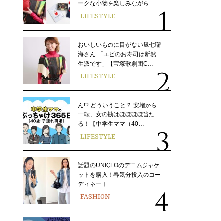
ークな小物を楽しみながら…
LIFESTYLE
おいしいものに目がない凪七瑠
海さん 「エビのお寿司は断然
生派です」【宝塚歌劇団O…
LIFESTYLE
ん!? どういうこと？ 安堵から
一転、女の勘はほぼほぼ当た
る！【中学生ママ（40…
LIFESTYLE
話題のUNIQLOのデニムジャケ
ットを購入！春気分投入のコー
ディネート
FASHION