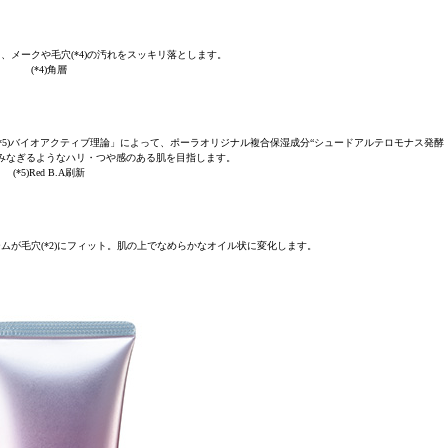
、メークや毛穴(*4)の汚れをスッキリ落とします。
(*4)角層
*5)バイオアクティブ理論」によって、ポーラオリジナル複合保湿成分“シュードアルテロモナス発酵
みなぎるようなハリ・つや感のある肌を目指します。
(*5)Red B.A刷新
ムが毛穴(*2)にフィット。肌の上でなめらかなオイル状に変化します。