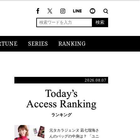
検索
RTUNE
SERIES
RANKING
2026.08.07
ランキング
元タカラジェンヌ 凪七瑠海さ
んのバッグの中身は？ 「ユニ