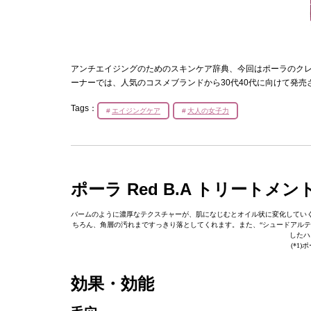
アンチエイジングのためのスキンケア辞典、今回はポーラのクレン
ーナーでは、人気のコスメブランドから30代40代に向けて発
Tags：
エイジングケア
大人の女子力
ポーラ Red B.A トリート
バームのように濃厚なテクスチャーが、肌になじむとオイル状に変化してい
ちろん、角層の汚れまですっきり落としてくれます。また、“シュードアルテロモナ
したハ
(*1
効果・効能