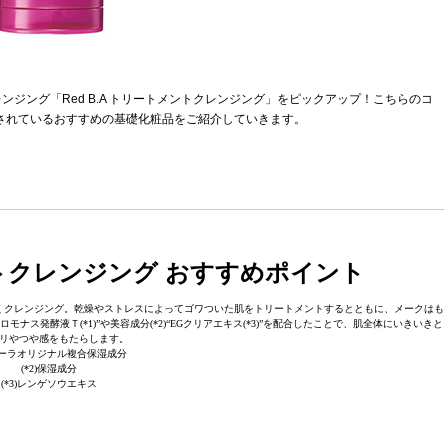
ジング「Red B.A トリートメントクレンジング」をピックアップ！こちらのコ
売されているおすすめの基礎化粧品をご紹介していきます。
メントクレンジング おすすめポイント
くクレンジング。乾燥やストレスによってゴワついた肌をトリートメントするとともに、メークはも
ス発酵液Ｔ(*1)”や美容成分(*2)“EGクリアエキス(*3)”を配合したことで、肌全体にいきいきと
リやつや感をもたらします。
)ポーラオリジナル複合保湿成分
(*2)保湿成分
(*3)レンゲソウエキス