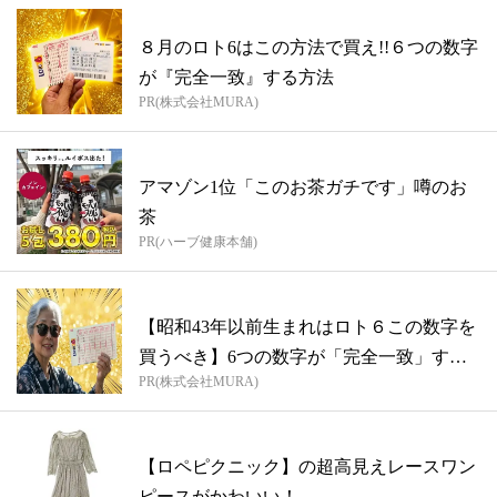
８月のロト6はこの方法で買え!!６つの数字
が『完全一致』する方法
PR(株式会社MURA)
アマゾン1位「このお茶ガチです」噂のお
茶
PR(ハーブ健康本舗)
【昭和43年以前生まれはロト６この数字を
買うべき】6つの数字が「完全一致」する
PR(株式会社MURA)
方...
【ロペピクニック】の超高見えレースワン
ピースがかわいい！