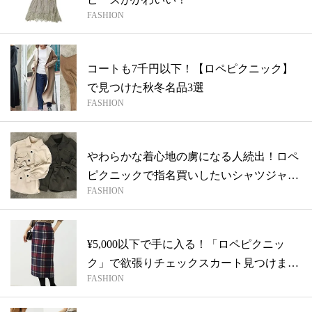
FASHION
コートも7千円以下！【ロペピクニック】
で見つけた秋冬名品3選
FASHION
やわらかな着心地の虜になる人続出！ロペ
ピクニックで指名買いしたいシャツジャケ
FASHION
ット
¥5,000以下で手に入る！「ロペピクニッ
ク」で欲張りチェックスカート見つけま
FASHION
し...