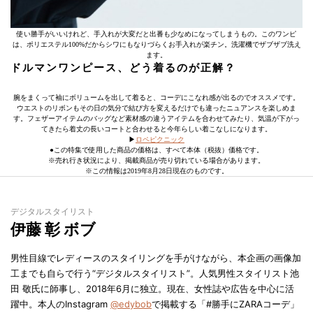
使い勝手がいいけれど、手入れが大変だと出番も少なめになってしまうもの。このワンピ
は、ポリエステル100%だからシワにもなりづらくお手入れが楽チン。洗濯機でザブザブ洗え
ます。
ドルマンワンピース、どう着るのが正解？
腕をまくって袖にボリュームを出して着ると、コーデにこなれ感が出るのでオススメです。
ウエストのリボンもその日の気分で結び方を変えるだけでも違ったニュアンスを楽しめま
す。フェザーアイテムのバッグなど素材感の違うアイテムを合わせてみたり、気温が下がっ
てきたら着丈の長いコートと合わせると今年らしい着こなしになります。
▶︎
ロペピクニック
●この特集で使用した商品の価格は、すべて本体（税抜）価格です。
※売れ行き状況により、掲載商品が売り切れている場合があります。
※この情報は2019年8月28日現在のものです。
デジタルスタイリスト
伊藤 彰 ボブ
男性目線でレディースのスタイリングを手がけながら、本企画の画像加
工までも自らで行う“デジタルスタイリスト”。人気男性スタイリスト池
田 敬氏に師事し、2018年6月に独立。現在、女性誌や広告を中心に活
躍中。本人のInstagram
@edybob
で掲載する「#勝手にZARAコーデ」