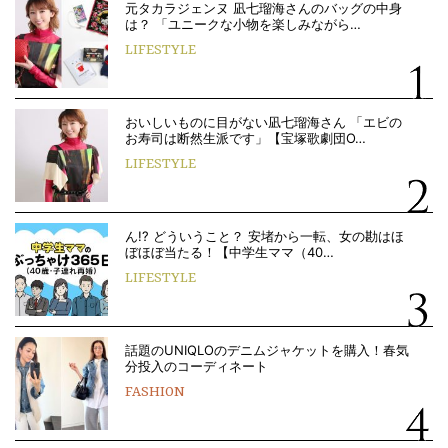
元タカラジェンヌ 凪七瑠海さんのバッグの中身
は？ 「ユニークな小物を楽しみながら…
LIFESTYLE
おいしいものに目がない凪七瑠海さん 「エビの
お寿司は断然生派です」【宝塚歌劇団O…
LIFESTYLE
ん!? どういうこと？ 安堵から一転、女の勘はほ
ぼほぼ当たる！【中学生ママ（40…
LIFESTYLE
話題のUNIQLOのデニムジャケットを購入！春気
分投入のコーディネート
FASHION