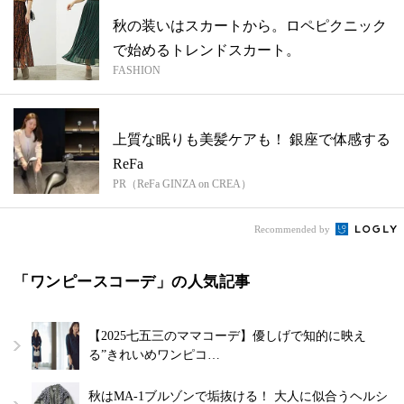
秋の装いはスカートから。ロペピクニック
で始めるトレンドスカート。
FASHION
上質な眠りも美髪ケアも！ 銀座で体感する
ReFa
PR（ReFa GINZA on CREA）
Recommended by
「ワンピースコーデ」の人気記事
【2025七五三のママコーデ】優しげで知的に映え
る”きれいめワンピコ…
秋はMA-1ブルゾンで垢抜ける！ 大人に似合うヘルシ