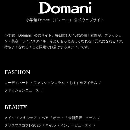
小学館 Domani（ドマーニ） 公式ウェブサイト
小学館「Domani」公式サイト。毎日忙しい40代の働く女性が、ファッショ
ン・美容・ライフスタイル…今よりもっと楽しくなれる！元気になれる！気
持ちよくなれる！こと限定でお届けするメディアです。
FASHION
コーディネート
ファッションコラム
おすすめアイテム
/
/
/
ファッションニュース
/
BEAUTY
メイク
スキンケア
ヘア
ボディ
最新美容ニュース
/
/
/
/
/
クリスマスコフレ2025
ネイル
インナービューティ
/
/
/