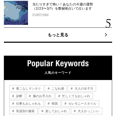
当たりすぎて怖い！あなたの今週の運勢
（2/23〜3/1）を数秘術占いで占います
FORTUNE
もっと見る
人気のキーワード
着こなしマンネリ
こなれ感
大人の女子力
診断
服のお手入れ
忙しくてもおしゃれ
仕事もおしゃれも
韓国
セレモニースタイル
気温別の服装
楽しておしゃれ
大人かっこいい