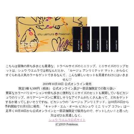
こちらは冒険の持ち歩きにも最適な、トラベルサイズのミニリップ。ミニサイズのリップセ
ットは、シュウ ウエムラでは初なんだとか。「ルージュ アンリミテッド マット」から心く
すぐられる人気カラーをゲットできるなんて、こんな嬉しいセットを見逃すわけにはいきま
せん♡
2019年10月18日 公式オンライン発売
限定1種 6,500円（税抜） 公式オンライン及び一部店舗限定での取り扱い
豊富なカラーバリエーションや持ち歩きに便利なミニサイズのセットも展開しているピカシ
ュウのリップ。ホリデーシーズンに重宝しそうなアイテムがたくさんあって、どれをゲット
するか迷ってしまいそうですね。ピカシュウの「ルージュ アンリミテッド」は10月25日から
予約開始で11月1日に発売、『キャッチ・エム・オール ピカシュウ ミニ リップ コフレ』は一
足早く10月18日から公式オンラインと一部店舗限定で販売なので、ゲットしたい！と思った
方はぜひお見逃しなく。
シュウ ウエムラ公式サイト
(C)2019 Pokémon.