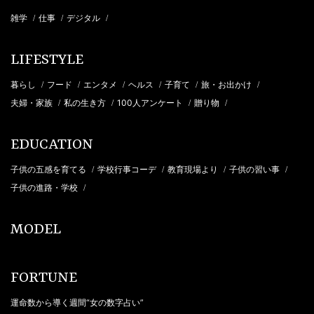
雑学
仕事
デジタル
/
/
/
LIFESTYLE
暮らし
フード
エンタメ
ヘルス
子育て
旅・お出かけ
/
/
/
/
/
/
夫婦・家族
私の生き方
100人アンケート
贈り物
/
/
/
/
EDUCATION
子供の五感を育てる
学校行事コーデ
教育現場より
子供の習い事
/
/
/
/
子供の進路・学校
/
MODEL
FORTUNE
運命数から導く週間“女の数字占い”