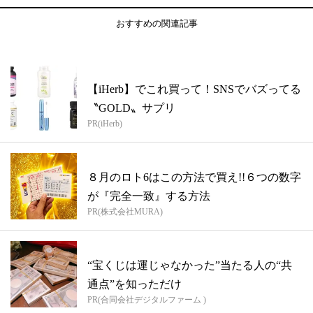
おすすめの関連記事
【iHerb】でこれ買って！SNSでバズってる
〝GOLD〟サプリ
PR(iHerb)
８月のロト6はこの方法で買え!!６つの数字
が『完全一致』する方法
PR(株式会社MURA)
“宝くじは運じゃなかった”当たる人の“共
通点”を知っただけ
PR(合同会社デジタルファーム )