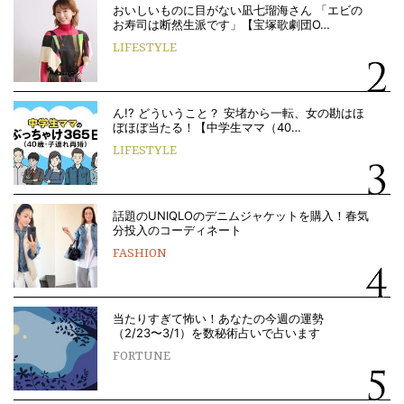
おいしいものに目がない凪七瑠海さん 「エビの
お寿司は断然生派です」【宝塚歌劇団O…
LIFESTYLE
ん!? どういうこと？ 安堵から一転、女の勘はほ
ぼほぼ当たる！【中学生ママ（40…
LIFESTYLE
話題のUNIQLOのデニムジャケットを購入！春気
分投入のコーディネート
FASHION
当たりすぎて怖い！あなたの今週の運勢
（2/23〜3/1）を数秘術占いで占います
FORTUNE