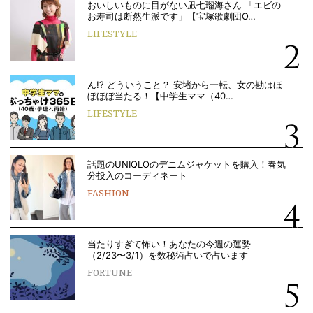
おいしいものに目がない凪七瑠海さん 「エビの
お寿司は断然生派です」【宝塚歌劇団O…
LIFESTYLE
ん!? どういうこと？ 安堵から一転、女の勘はほ
ぼほぼ当たる！【中学生ママ（40…
LIFESTYLE
話題のUNIQLOのデニムジャケットを購入！春気
分投入のコーディネート
FASHION
当たりすぎて怖い！あなたの今週の運勢
（2/23〜3/1）を数秘術占いで占います
FORTUNE