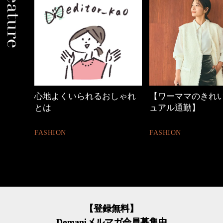
しゃれ
【ワーママのきれいめカジ
優木まおみさん「
ュアル通勤】
割。」
FASHION
LIFESTYLE
【登録無料】
Domaniメルマガ会員募集中