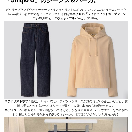
「Uniqlo U」のジーンズ＆パーカ。
デイリーブランドウォッチャーであるスタイリストのボブが、たくさんのアイテムの中から
Domani読者へおすすめをピックアップ！ 今回は
ユニクロ
の
「ワイドフィットカーブジーン
ズ」
(¥3,990)と「
スウェットプルパーカ
」(¥2,990)。
スタイリストボブ：
最近、Uniqlo Uでカーブパンツシリーズが爆売れしてるみたいだけど、実
際に手にとって見たらクオリティが高くて人気が出るのも納得だったよ。
エディターA：
私も先シーズンのは持ってるけど、かなりオススメ。ハイウエストなのに脚の
付け根回りにゆとりがあって使いやすかった。ボブはどの辺がいいと思ったの？