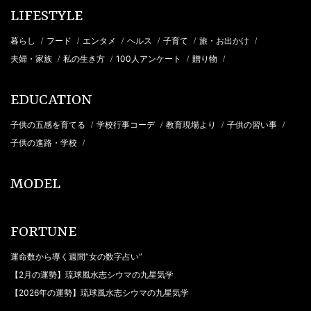
LIFESTYLE
暮らし
フード
エンタメ
ヘルス
子育て
旅・お出かけ
/
/
/
/
/
/
夫婦・家族
私の生き方
100人アンケート
贈り物
/
/
/
/
EDUCATION
子供の五感を育てる
学校行事コーデ
教育現場より
子供の習い事
/
/
/
/
子供の進路・学校
/
MODEL
FORTUNE
運命数から導く週間“女の数字占い”
【2月の運勢】琉球風水志シウマの九星気学
【2026年の運勢】琉球風水志シウマの九星気学