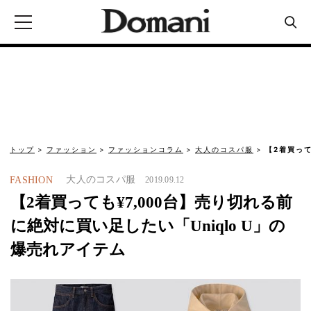
トップ
ファッション
ファッションコラム
大人のコスパ服
【2着買って
大人のコスパ服
FASHION
2019.09.12
【2着買っても¥7,000台】売り切れる前
に絶対に買い足したい「Uniqlo U」の
爆売れアイテム