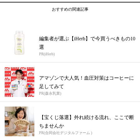
おすすめの関連記事
編集者が選ぶ【iHerb】で今買うべきもの10
選
PR(iHerb)
アマゾンで大人気！血圧対策はコーヒーに
足してみて
PR(森永乳業)
【宝くじ落選】外れ続ける流れ、ここで断
ちませんか
PR(合同会社デジタルファーム )