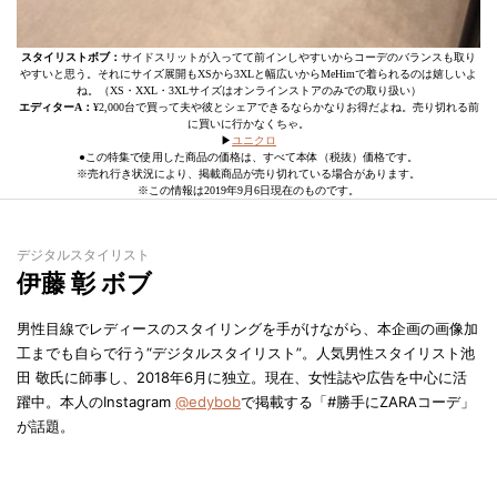
スタイリストボブ：
サイドスリットが入ってて前インしやすいからコーデのバランスも取り
やすいと思う。それにサイズ展開もXSから3XLと幅広いからMeHimで着られるのは嬉しいよ
ね。（XS・XXL・3XLサイズはオンラインストアのみでの取り扱い）
エディターA：
¥2,000台で買って夫や彼とシェアできるならかなりお得だよね。売り切れる前
に買いに行かなくちゃ。
▶︎
ユニクロ
●この特集で使用した商品の価格は、すべて本体（税抜）価格です。
※売れ行き状況により、掲載商品が売り切れている場合があります。
※この情報は2019年9月6日現在のものです。
デジタルスタイリスト
伊藤 彰 ボブ
男性目線でレディースのスタイリングを手がけながら、本企画の画像加
工までも自らで行う“デジタルスタイリスト”。人気男性スタイリスト池
田 敬氏に師事し、2018年6月に独立。現在、女性誌や広告を中心に活
躍中。本人のInstagram
@edybob
で掲載する「#勝手にZARAコーデ」
が話題。