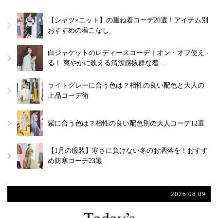
【シャツ×ニット】の重ね着コーデ20選！アイテム別
おすすめの着こなし
白ジャケットのレディースコーデ｜オン・オフ使え
る！ 爽やかに映える清潔感抜群な着…
ライトグレーに合う色は？相性の良い配色と大人の
上品コーデ術
紫に合う色は？相性の良い配色別の大人コーデ12選
【1月の服装】寒さに負けない冬のお洒落を！おすす
め防寒コーデ23選
2026.08.09