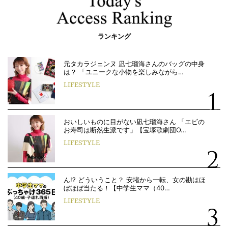
ランキング
元タカラジェンヌ 凪七瑠海さんのバッグの中身
は？ 「ユニークな小物を楽しみながら…
LIFESTYLE
おいしいものに目がない凪七瑠海さん 「エビの
お寿司は断然生派です」【宝塚歌劇団O…
LIFESTYLE
ん!? どういうこと？ 安堵から一転、女の勘はほ
ぼほぼ当たる！【中学生ママ（40…
LIFESTYLE