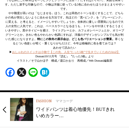
（ちなみにこの秋冬はモーヴピンクとグリーンに注目！）にすればいいので、実践も簡単で
す。ただし派手な印象なので、小物は洋服に使っている2色に合わせたほうがまとまりやすい
です。
やや難度が高いのは「なじませる」ほう。これは両色のトーンを近くすることで、どちら
かの色が突出しないように合わせる方法です。先ほどの「黒×ピンク」を「グレー×ピンク」
に変える、と考えると、イメージしやすいでしょうか。全体的に優しい雰囲気になるので大
人の女性に人気です。これは、ベースカラーとなるほうも、トーンをやや淡くするとうまく
いきやすい。黒やネイビーを避け、 ライトグレーとか、カフェオレベージュとか、オリーブ
グリーンとか。きれい色もやわらかい色調にすれば、洋服のデザインがシンプルでも気が利
いた感じになりますよ。
特にこの秋冬の展示会は、どこも色バリエーションが豊富。
寒くな
るとつい色使いが暗く・重くなりがちだけど、今年は積極的に色を着てみては？
あわせて読みたい
▶︎
おしゃれのスイッチは小物で【この先、人生”たった5枚”で生きていくためのAtoZ】
Domani10/11月号 『読む』〝たった5枚〟より
イラスト／そで山かほ子 構成／湯口かおり 再構成／Web Domani編集部
Facebook
X
Line
Hatena
FASHION
ママコーデ
ワイドパンツは着心地優先！BUTきれ
いめカラー…