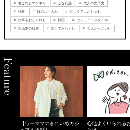
着こなしマンネリ
こなれ感
大人の女子力
診断
服のお手入れ
忙しくてもおしゃれ
仕事もおしゃれも
韓国
セレモニースタイル
気温別の服装
楽しておしゃれ
大人かっこいい
めカジ
心地よくいられるおしゃれ
40代の小顔メイク