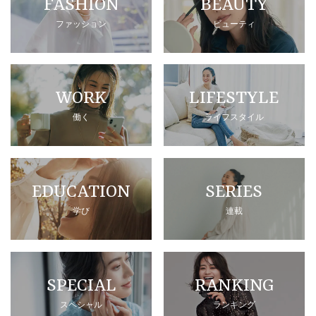
FASHION
BEAUTY
ファッション
ビューティ
WORK
LIFESTYLE
働く
ライフスタイル
EDUCATION
SERIES
学び
連載
SPECIAL
RANKING
スペシャル
ランキング