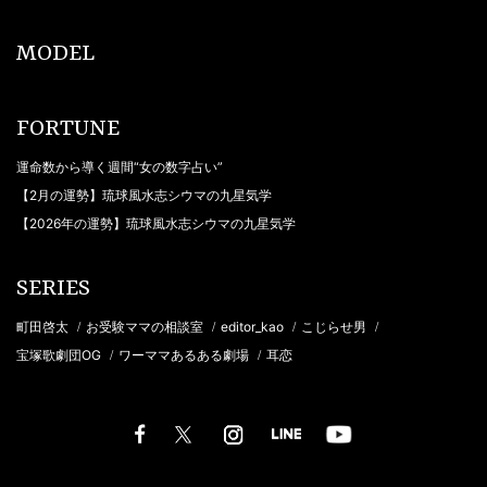
MODEL
FORTUNE
運命数から導く週間“女の数字占い”
【2月の運勢】琉球風水志シウマの九星気学
【2026年の運勢】琉球風水志シウマの九星気学
SERIES
町田啓太
お受験ママの相談室
editor_kao
こじらせ男
/
/
/
/
宝塚歌劇団OG
ワーママあるある劇場
耳恋
/
/