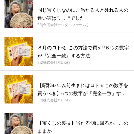
同じ宝くじなのに、当たる人と外れる人の
違い実は“ここ”でした
PR(合同会社デジタルファーム )
８月のロト6はこの方法で買え!!６つの数字
が『完全一致』する方法
PR(株式会社MURA)
【昭和43年以前生まれはロト６この数字を
買うべき】6つの数字が「完全一致」する
PR(株式会社MURA)
方...
【宝くじの裏技】当たる側に回るか、この
ままか