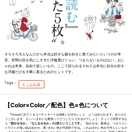
そろそろ大人なんだから本当は好きな服を好きに着てみたいというのが本
音。世間の目を気にしすぎた洋服選びくらい、つまらないものはない。おし
ゃれは本来、自由で楽しいもの。ここで語られるＡtoＺは本当に自分が好き
な洋服だけを大事に着るためのヒントです。
Tags：
こなれ感
【Color×Color／配色】色×色について
「
Domaniに出てくるコーディネートは色使いがきれい
」
と、よくほめられます。ありがと
うございます、えへへ♪きれいな配色ってどうしたらできるのでしょう。ざっくり回答するな
ら
「効かせるか」「なじませるか」の2択ということです。
「効かせる」配色は、つまりコン
トラストが強い組み合わせ。黒×きれい色が代表的ですね。これはきれい色を今年らしいもの