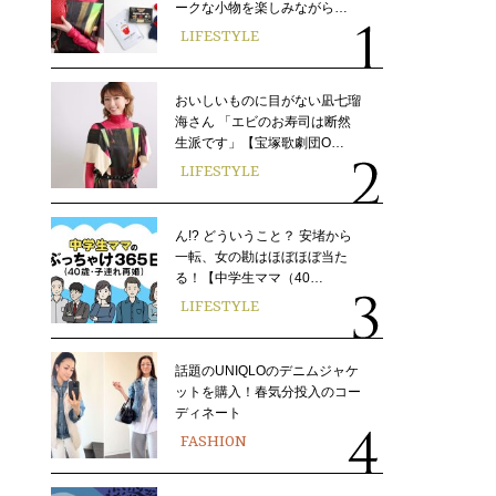
ークな小物を楽しみながら…
LIFESTYLE
おいしいものに目がない凪七瑠
海さん 「エビのお寿司は断然
生派です」【宝塚歌劇団O…
LIFESTYLE
ん!? どういうこと？ 安堵から
一転、女の勘はほぼほぼ当た
る！【中学生ママ（40…
LIFESTYLE
話題のUNIQLOのデニムジャケ
ットを購入！春気分投入のコー
ディネート
FASHION