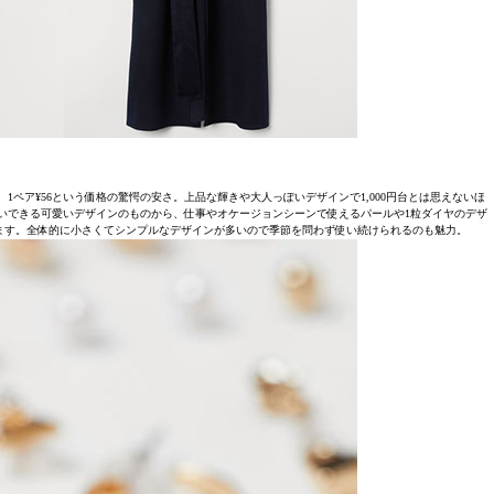
8、1ペア¥56という価格の驚愕の安さ。上品な輝きや大人っぽいデザインで1,000円台とは思えないほ
いできる可愛いデザインのものから、仕事やオケージョンシーンで使えるパールや1粒ダイヤのデザ
ます。全体的に小さくてシンプルなデザインが多いので季節を問わず使い続けられるのも魅力。