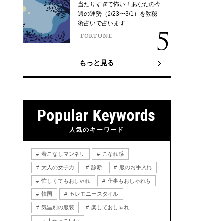
当たりすぎて怖い！あなたの今
週の運勢（2/23〜3/1）を数秘
術占いで占います
FORTUNE
もっと見る
人気のキーワード
着こなしマンネリ
こなれ感
大人の女子力
診断
服のお手入れ
忙しくてもおしゃれ
仕事もおしゃれも
韓国
セレモニースタイル
気温別の服装
楽しておしゃれ
大人かっこいい