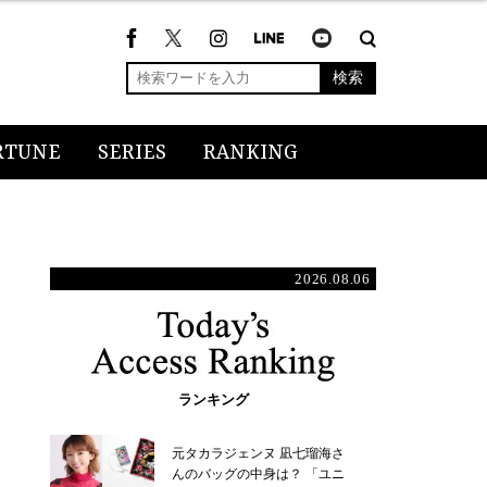
検索
RTUNE
SERIES
RANKING
2026.08.06
ランキング
元タカラジェンヌ 凪七瑠海さ
んのバッグの中身は？ 「ユニ