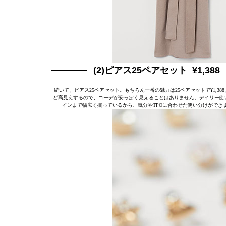
(2)ピアス25ペアセット ¥1,388
続いて、ピアス25ペアセット。もちろん一番の魅力は25ペアセットで¥1,38
ど高見えするので、コーデが安っぽく見えることはありません。デイリー使
インまで幅広く揃っているから、気分やTPOに合わせた使い分けができ