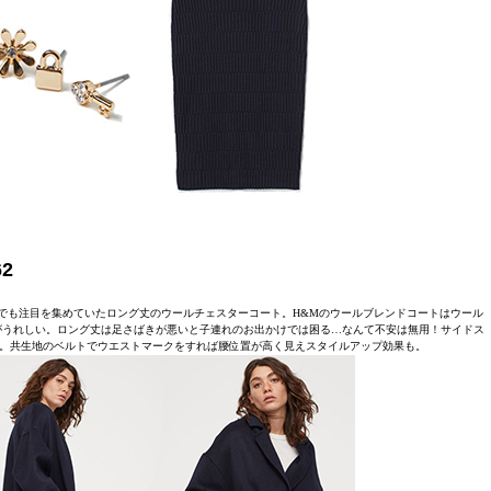
2
ンでも注目を集めていたロング丈のウールチェスターコート。H&Mのウールブレンドコートはウール
のがうれしい。ロング丈は足さばきが悪いと子連れのお出かけでは困る…なんて不安は無用！サイドス
。共生地のベルトでウエストマークをすれば腰位置が高く見えスタイルアップ効果も。