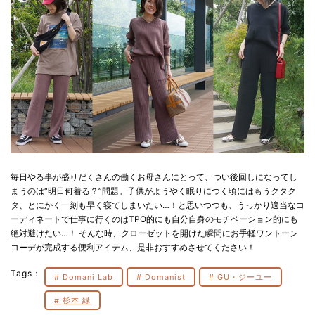
毎日やる事が盛りだくさんの働くお母さんにとって、つい後回しになってし
まうのは“明日何着る？”問題。子供がようやく眠りにつく頃にはもうクタク
タ、とにかく一刻も早く寝てしまいたい…！と思いつつも、うっかり適当なコ
ーディネートで仕事に行くのはTPO的にも自分自身のモチベーション的にも
絶対避けたい…！ そんな時、クローゼットを開けた瞬間にお手軽ワントーン
コーデが完成する便利アイテム、是非おすすめさせてください！
Tags：
Domani Lab
Domanist
GU・ジーユー
杉本 緑