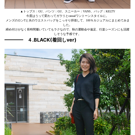
▲トップス：GU、パンツ：GU、スニーカー：VANS、バッグ：KELTY
今度はうって変わってガラリとcasualワントーンスタイルに。
メンズのロンTと夫のウエストバッグをこっそり拝借して、100％カジュアルにまとめてみま
した。
締め付けがなく長時間履いていてもラクなので、秋の運動会や遠足、行楽シーズンにも活躍
しそうな予感です。
４.BLACK(着回しver)