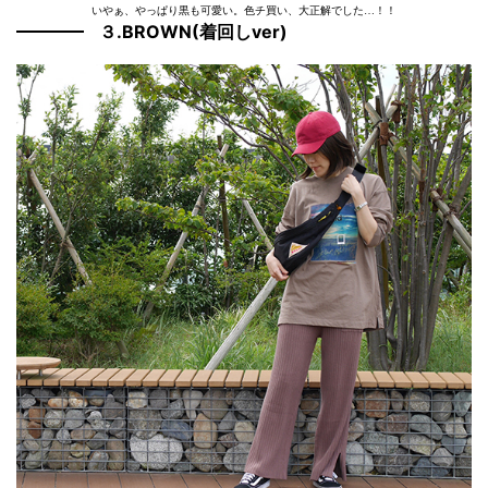
いやぁ、やっぱり黒も可愛い。色チ買い、大正解でした…！！
３.BROWN(着回しver)