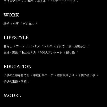
クリスマスコフレ2025
ネイル
インナービューティ
/
/
/
WORK
雑学
仕事
デジタル
/
/
/
LIFESTYLE
暮らし
フード
エンタメ
ヘルス
子育て
旅・お出かけ
/
/
/
/
/
/
夫婦・家族
私の生き方
100人アンケート
贈り物
/
/
/
/
EDUCATION
子供の五感を育てる
学校行事コーデ
教育現場より
子供の習い事
/
/
/
/
子供の進路・学校
/
MODEL