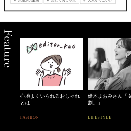
気温別の服装
楽しておしゃれ
大人かっこいい
しゃれ
優木まおみさん「女の時間
40代の小顔メイク
割。」
BEAUTY
LIFESTYLE