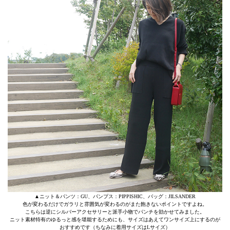
▲ニット＆パンツ：GU、パンプス：PIPPISHIC、バッグ：JILSANDER
色が変わるだけでガラリと雰囲気が変わるのがまた飽きないポイントですよね。
こちらは逆にシルバーアクセサリーと派手小物でパンチを効かせてみました。
ニット素材特有のゆるっと感を堪能するためにも、サイズはあえてワンサイズ上にするのが
おすすめです（ちなみに着用サイズはLサイズ）