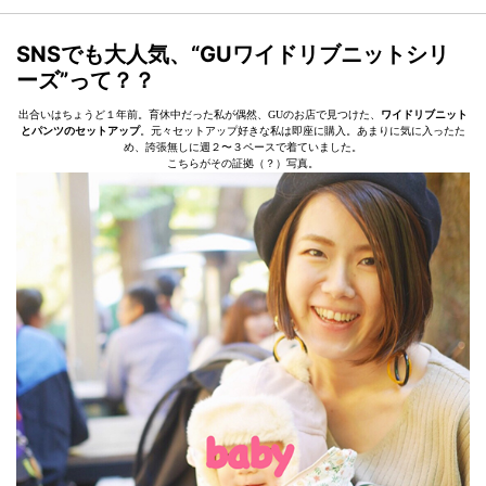
SNSでも大人気、“GUワイドリブニットシリ
ーズ”って？？
出合いはちょうど１年前。育休中だった私が偶然、GUのお店で見つけた、
ワイドリブニット
とパンツのセットアップ
。元々セットアップ好きな私は即座に購入。あまりに気に入ったた
め、誇張無しに週２〜３ペースで着ていました。
こちらがその証拠（？）写真。