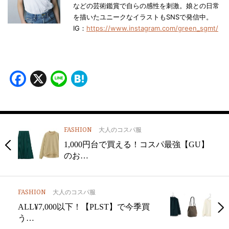
などの芸術鑑賞で自らの感性を刺激。娘との日常
を描いたユニークなイラストもSNSで発信中。
IG：
https://www.instagram.com/green_sgmt/
Facebook
X
Line
Hatena
FASHION
大人のコスパ服
1,000円台で買える！コスパ最強【GU】
のお…
FASHION
大人のコスパ服
ALL¥7,000以下！【PLST】で今季買
う…