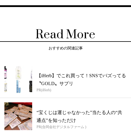
Read More
おすすめの関連記事
【iHerb】でこれ買って！SNSでバズってる
〝GOLD〟サプリ
PR(iHerb)
“宝くじは運じゃなかった”当たる人の“共
通点”を知っただけ
PR(合同会社デジタルファーム )