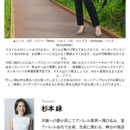
▲ニット：GU、パンツ：Theory、ベルト：GU、パンプス：spic&span、バッグ：
JILSANDER）
スタイル２のニットはそのままに、ボトムと靴だけ変えてみたスタイル。センタープレスパ
ンツと合わせれば、お仕事シーンにもなんなく馴染んでくれます。もはや万能感が止まりま
せん。
今回ご紹介したのはトップスとパンツのみですが、他にもタイトスカートやカーディガンも
あるこのシリーズ。実はやっぱり我慢しきれず…、追加購入したベージュのロングカーディ
ガン＆パンツが来週到着予定です。そちらはどう着ましょうか…今から妄想が止まりませ
ん…フフフ。
忙しい朝は何を着るべきか迷ってしまうことがあるけれど、セットアップならその心配もな
し！簡単にコーディネートが決まると本当に幸せな気分で1日を過ごすことができます。
Domanist
杉本 緑
洋服への愛が高じてアパレル業界へ飛び込み、某
アパレル会社で企画、生産に携わる。舞台や落語