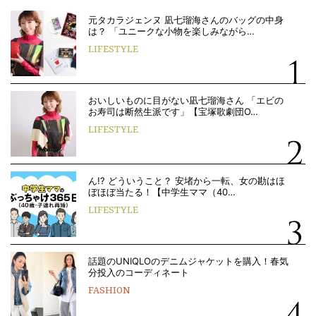
元タカラジェンヌ 凪七瑠海さんのバッグの中身
は？ 「ユニークな小物を楽しみながら…
LIFESTYLE
おいしいものに目がない凪七瑠海さん 「エビの
お寿司は断然生派です」【宝塚歌劇団O…
LIFESTYLE
ん!? どういうこと？ 安堵から一転、女の勘はほ
ぼほぼ当たる！【中学生ママ（40…
LIFESTYLE
話題のUNIQLOのデニムジャケットを購入！春気
分投入のコーディネート
FASHION