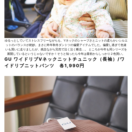
ゆるっとしていてストレスフリーながらも、Vネックのシャープさとニットの柔らかいシルエ
ットのバランスが絶妙。まさに昨年秋冬ダントツの偏愛アイテムでした。偏愛し過ぎて色違
いも買いに走りましたが、残念ながら完売で泣く泣く断念…。 ところが今年も同シリーズを
展開しているというじゃないですか！そうと知ったら今年は最初からしっかり２色買い。
GU ワイドリブVネックニットチュニック（長袖）/ワ
イドリブニットパンツ 各1,990円