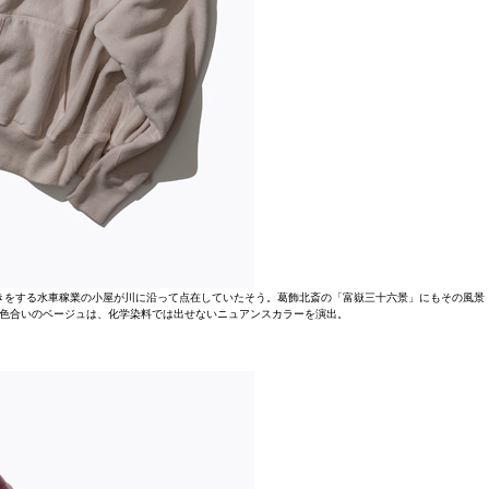
きをする水車稼業の小屋が川に沿って点在していたそう。葛飾北斎の「富嶽三十六景」にもその風景
色合いのベージュは、化学染料では出せないニュアンスカラーを演出。