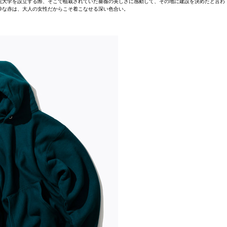
院大学を設立する際、そこで植栽されていた薔薇の美しさに感動して、その地に建設を決めたと言わ
妙な赤は、大人の女性だからこそ着こなせる深い色合い。