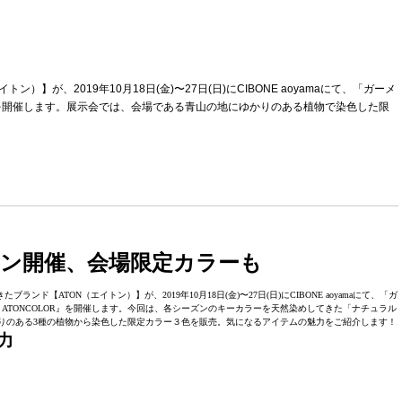
】が、2019年10月18日(金)〜27日(日)にCIBONE aoyamaにて、「ガーメ
R』を開催します。展示会では、会場である青山の地にゆかりのある植物で染色した限
ン開催、会場限定カラーも
ATON（エイトン）】が、2019年10月18日(金)〜27日(日)にCIBONE aoyamaにて、「ガ
 ATONCOLOR』を開催します。今回は、各シーズンのキーカラーを天然染めしてきた「ナチュラル
にゆかりのある3種の植物から染色した限定カラー３色を販売。気になるアイテムの魅力をご紹介します！
力