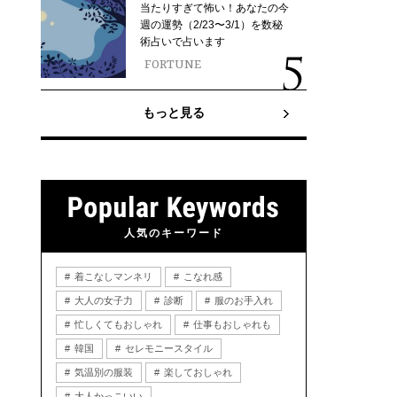
当たりすぎて怖い！あなたの今
週の運勢（2/23〜3/1）を数秘
術占いで占います
FORTUNE
もっと見る
人気のキーワード
着こなしマンネリ
こなれ感
大人の女子力
診断
服のお手入れ
忙しくてもおしゃれ
仕事もおしゃれも
韓国
セレモニースタイル
気温別の服装
楽しておしゃれ
大人かっこいい