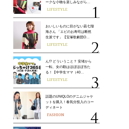
ークな小物を楽しみながら…
LIFESTYLE
おいしいものに目がない凪七瑠
海さん 「エビのお寿司は断然
生派です」【宝塚歌劇団O…
LIFESTYLE
ん!? どういうこと？ 安堵から
一転、女の勘はほぼほぼ当た
る！【中学生ママ（40…
LIFESTYLE
話題のUNIQLOのデニムジャケ
ットを購入！春気分投入のコー
ディネート
FASHION