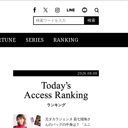
検索
RTUNE
SERIES
RANKING
2026.08.08
ランキング
元タカラジェンヌ 凪七瑠海さ
んのバッグの中身は？ 「ユニ