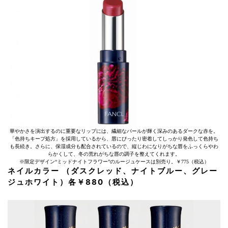
華やかさを演出するのに重要なリップには、繊細なパールが輝く深みのあるダークな赤を。
「色持ちキープ処方」を採用しているから、唇にぴったり密着してしっかり発色して色持ち
も長続き。さらに、保湿成分も配合されているので、縦じわになりがちな唇をふっくらやわ
らかくして、冬の荒れがちな唇の調子を整えてくれます。
※限定デザイン“ミッドナイトフラワー”のルージュケースは別売り。￥775（税込）
ネイルカラー （ダスクレッド、ナイトブルー、グレー
ジュホワイト）各￥880（税込）