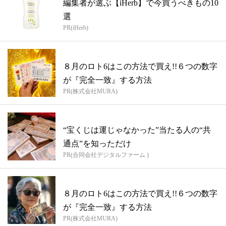
編集者が選ぶ【iHerb】で今買うべきもの10
選
PR(iHerb)
８月のロト6はこの方法で買え!!６つの数字
が『完全一致』する方法
PR(株式会社MURA)
“宝くじは運じゃなかった”当たる人の“共
通点”を知っただけ
PR(合同会社デジタルファーム )
８月のロト6はこの方法で買え!!６つの数字
が『完全一致』する方法
PR(株式会社MURA)