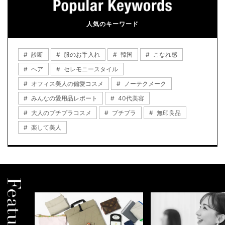
人気のキーワード
診断
服のお手入れ
韓国
こなれ感
ヘア
セレモニースタイル
オフィス美人の偏愛コスメ
ノーテクメーク
みんなの愛用品レポート
40代美容
大人のプチプラコスメ
プチプラ
無印良品
楽して美人