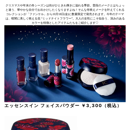
クリスマスや年末の冬シーズンは街がひときわ輝きに溢れる季節。普段のメークとはちょっ
と違う、華やかな自分でお出かけしたくなりますよね！そんな冬映えメークを叶えてくれる
コレクションが「ファンケル」から10月18日(金)に数量限定で発売されます。今年のテーマ
は、暗闇に美しく映える花 “ミッドナイトフラワー”。大人の女性にこそ似合う、深みのある
カラーを特徴としたアイテムたちをご紹介します♡
エッセンスイン フェイスパウダー ￥3,300（税込）