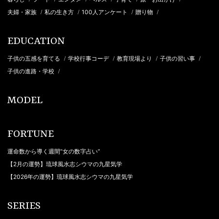
夫婦・家族
私の生き方
100人アンケート
贈り物
/
/
/
/
EDUCATION
子供の五感を育てる
学校行事コーデ
教育現場より
子供の習い事
/
/
/
/
子供の進路・学校
/
MODEL
FORTUNE
運命数から導く週間“女の数字占い”
【2月の運勢】琉球風水志シウマの九星気学
【2026年の運勢】琉球風水志シウマの九星気学
SERIES