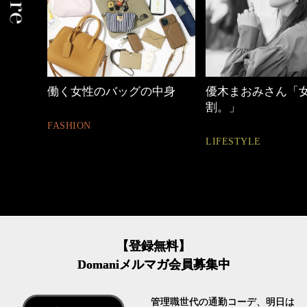
中身
優木まおみさん「女の時間
心地よくいられる
割。」
とは
LIFESTYLE
FASHION
【登録無料】
Domaniメルマガ会員募集中
管理職世代の通勤コーデ、明日は