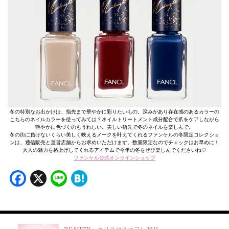
冬の特別なお出かけは、指先まで華やかに彩りたいもの。深みがあり存在感のあるカラーの
こちらのネイルカラーを使ってみては？ネイルトリートメント成分配合で爪をケアしながら
艶やかに色づくのもうれしい。美しい指先で冬のネイルを楽しんで。
冬の街に負けないくらい美しく映えるメークを叶えてくれるファンケルの冬限定コレクショ
ンは、通信販売と直営店舗からお求めいただけます。数量限定なのでチェックはお早めに！
大人の魅力を格上げしてくれるアイテムで今年の冬をぜひ楽しんでくださいね♡
ファンケル公式オンラインショップ
Facebook
X
Line
Hatena