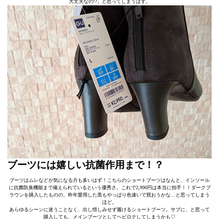
大丈夫なの!?」と思ってしまうはず。
ブーツには嬉しい抗菌作用まで！？
ブーツはムレなどが気になる方も多いはず！こちらのショートブーツはなんと、インソール
に抗菌防臭機能まで備えられているという優秀さ。これで2,990円は本当に拍手！！ダークブ
ラウンを購入したものの、昨年愛用した黒もやっぱり色違いで買おうかな…と思ってしまう
ほど。
あらゆるシーンに迷うことなく、出し惜しみせず履けるショートブーツ。サブに、と思って
購入しても、メインブーツとしてヘビロテしてしまうかも♡