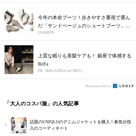
今年の本命ブーツ！歩きやすさ重視で選ん
だ「サンドベージュのショートブーツ」4
FASHION
選
上質な眠りも美髪ケアも！ 銀座で体感する
ReFa
PR（ReFa GINZA on CREA）
Recommended by
「大人のコスパ服」の人気記事
話題のUNIQLOのデニムジャケットを購入！春気分投
入のコーディネート