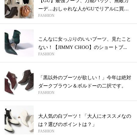
【GU】最強ブーツ、万能バッグ、無敵カ
ーデ…おしゃれな人がGUでリアルに買っ
FASHION
たも...
こんなに女っぷりのいいブーツ、見たこと
ない！【JIMMY CHOO】のショートブ...
FASHION
「黒以外のブーツが欲しい！」今年は絶対
ダークブラウン＆ボルドーの二択です。
FASHION
大人気の白ブーツ！「大人にオススメなの
は？選びのポイントは？」
FASHION