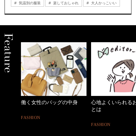
気温別の服装
楽しておしゃれ
大人かっこいい
中身
心地よくいられるおしゃれ
優木まおみさん「
とは
割。」
FASHION
LIFESTYLE