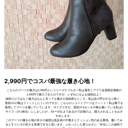
2,990円でコスパ最強な履き心地！
こちらのブーツの魅力は2,990円というリーズナブルさ♡私は運良くアプリ会員限定価格の
2,490円で購入できたのですが、いずれにせよお値段以上！
値段だけではなく魅力はなんと言っても履き心地抜群なところ。私は足の甲がかなり狭く、
普段GUの靴はフィットしにくいのですが、こちらのショートブーツはフィット！私は靴下を
着用してブーツを履いていています。サイズですが、普段24.0センチの靴を履いている私はL
サイズ（24.5相当）にしましたが、XS〜XXLまであるので試着の上、購入されることをおす
すめします。
このブーツの履き心地の良さの秘密は低反発の中敷きとクッション性のある裏地。履いてみ
るとすぐにその良さを実感できると思います。ふわっとした柔らかさに「本当にこの値段で