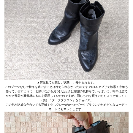
▲何度見ても悲しい状態…。悔やまれます。
このブーツなしで秋冬を過ごすことは考えられなかったのですぐにGUアプリで検索！今年も
売っていますように…と願いながら見つけたときは感謝の気持ちでいっぱいに。昨年は黒で
かかと部分が異素材のものを愛用していたのですが、同じものを買うのもちょっと悔しくて
（笑）「ダークブラウン」をチョイス。
この色が絶妙な色合いで大正解！少しグレーがかったダークブラウンのためどんなコーディ
ネートにもマッチします。