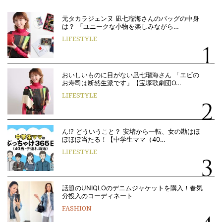
元タカラジェンヌ 凪七瑠海さんのバッグの中身
は？ 「ユニークな小物を楽しみながら…
LIFESTYLE
おいしいものに目がない凪七瑠海さん 「エビの
お寿司は断然生派です」【宝塚歌劇団O…
LIFESTYLE
ん!? どういうこと？ 安堵から一転、女の勘はほ
ぼほぼ当たる！【中学生ママ（40…
LIFESTYLE
話題のUNIQLOのデニムジャケットを購入！春気
分投入のコーディネート
FASHION