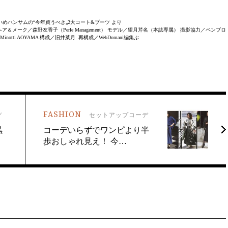
きれいめハンサムの“今年買うべき„2大コート&ブーツ より
＆メーク／森野友香子（Perle Management） モデル／望月芹名（本誌専属） 撮影協力／ペンブロ
）、Minotti AOYAMA 構成／旧井菜月 再構成／WebDomani編集ぶ
FASHION
デ
セットアップコーデ
黒
コーデいらずでワンピより半
歩おしゃれ見え！ 今…