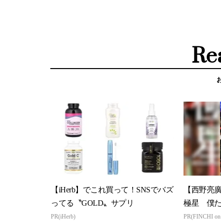
Re
【iHerb】でこれ買って！SNSでバズ
【西野亮
ってる〝GOLD〟サプリ
極星 僕
PR(iHerb)
PR(FINCHI o