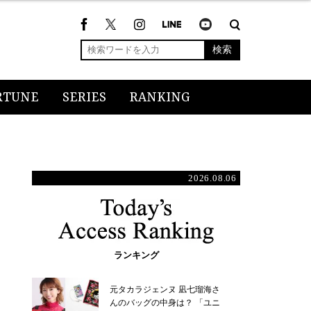
検索
RTUNE
SERIES
RANKING
2026.08.06
ランキング
元タカラジェンヌ 凪七瑠海さ
んのバッグの中身は？ 「ユニ