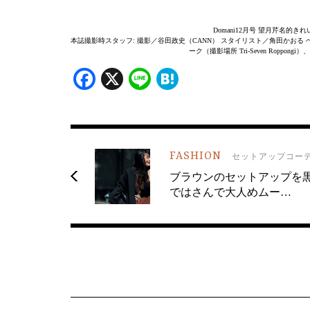
Domani12月号 望月芹名的
本誌撮影時スタッフ: 撮影／谷田政史（CANN） スタイリスト／角田かおる ヘア
ーク（撮影場所 Tri-Seven Roppongi
Facebook
X
Line
Hatena
FASHION
セットアップコー
ブラウンのセットアップを
ではさんで大人めムー…