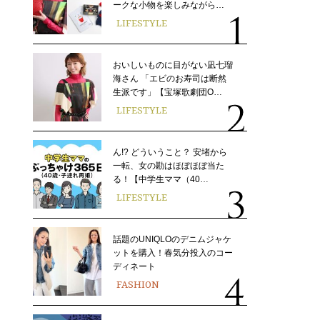
ークな小物を楽しみながら…
LIFESTYLE
おいしいものに目がない凪七瑠
海さん 「エビのお寿司は断然
生派です」【宝塚歌劇団O…
LIFESTYLE
ん!? どういうこと？ 安堵から
一転、女の勘はほぼほぼ当た
る！【中学生ママ（40…
LIFESTYLE
話題のUNIQLOのデニムジャケ
ットを購入！春気分投入のコー
ディネート
FASHION