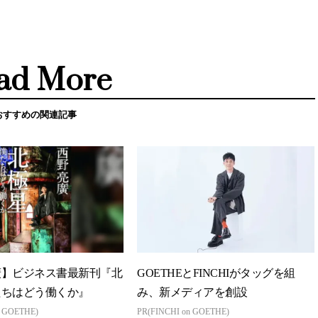
ad More
おすすめの関連記事
廣】ビジネス書最新刊『北
GOETHEとFINCHIがタッグを組
たちはどう働くか』
み、新メディアを創設
n GOETHE)
PR(FINCHI on GOETHE)