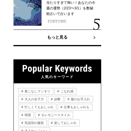
当たりすぎて怖い！あなたの今
週の運勢（2/23〜3/1）を数秘
術占いで占います
FORTUNE
もっと見る
人気のキーワード
着こなしマンネリ
こなれ感
大人の女子力
診断
服のお手入れ
忙しくてもおしゃれ
仕事もおしゃれも
韓国
セレモニースタイル
気温別の服装
楽しておしゃれ
大人かっこいい