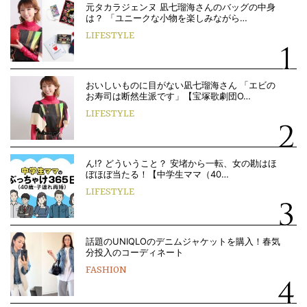
元タカラジェンヌ 凪七瑠海さんのバッグの中身
は？ 「ユニークな小物を楽しみながら…
LIFESTYLE
おいしいものに目がない凪七瑠海さん 「エビの
お寿司は断然生派です」【宝塚歌劇団O…
LIFESTYLE
ん!? どういうこと？ 安堵から一転、女の勘はほ
ぼほぼ当たる！【中学生ママ（40…
LIFESTYLE
話題のUNIQLOのデニムジャケットを購入！春気
分投入のコーディネート
FASHION