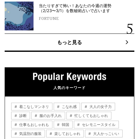
当たりすぎて怖い！あなたの今週の運勢
（2/23〜3/1）を数秘術占いで占います
FORTUNE
もっと見る
人気のキーワード
着こなしマンネリ
こなれ感
大人の女子力
診断
服のお手入れ
忙しくてもおしゃれ
仕事もおしゃれも
韓国
セレモニースタイル
気温別の服装
楽しておしゃれ
大人かっこいい