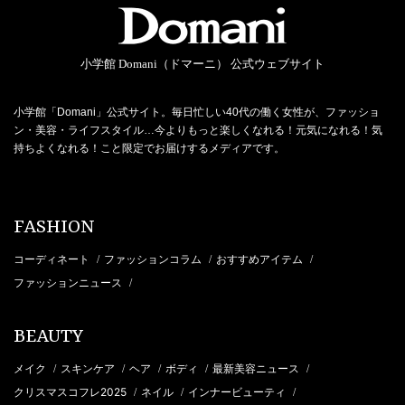
小学館 Domani（ドマーニ） 公式ウェブサイト
小学館「Domani」公式サイト。毎日忙しい40代の働く女性が、ファッショ
ン・美容・ライフスタイル…今よりもっと楽しくなれる！元気になれる！気
持ちよくなれる！こと限定でお届けするメディアです。
FASHION
コーディネート
ファッションコラム
おすすめアイテム
/
/
/
ファッションニュース
/
BEAUTY
メイク
スキンケア
ヘア
ボディ
最新美容ニュース
/
/
/
/
/
クリスマスコフレ2025
ネイル
インナービューティ
/
/
/