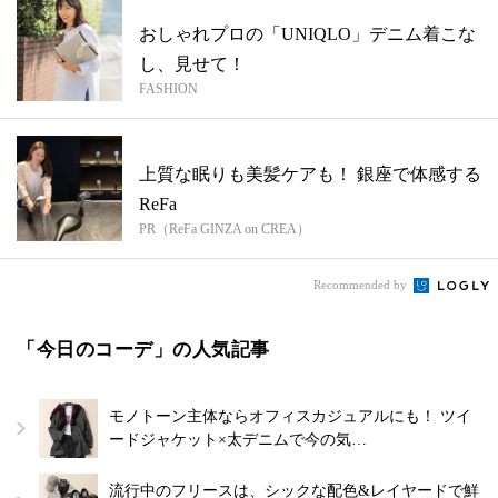
おしゃれプロの「UNIQLO」デニム着こな
し、見せて！
FASHION
上質な眠りも美髪ケアも！ 銀座で体感する
ReFa
PR（ReFa GINZA on CREA）
Recommended by
「今日のコーデ」の人気記事
モノトーン主体ならオフィスカジュアルにも！ ツイ
ードジャケット×太デニムで今の気…
流行中のフリースは、シックな配色&レイヤードで鮮