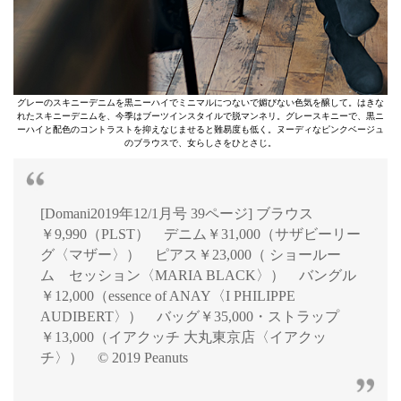
グレーのスキニーデニムを黒ニーハイでミニマルにつないで媚びない色気を醸して。はきな
れたスキニーデニムを、今季はブーツインスタイルで脱マンネリ。グレースキニーで、黒ニ
ーハイと配色のコントラストを抑えなじませると難易度も低く。ヌーディなピンクベージュ
のブラウスで、女らしさをひとさじ。
[Domani2019年12/1月号 39ページ] ブラウス
￥9,990（PLST） デニム￥31,000（サザビーリー
グ〈マザー〉） ピアス￥23,000（ ショールー
ム セッション〈MARIA BLACK〉） バングル
￥12,000（essence of ANAY〈I PHILIPPE
AUDIBERT〉） バッグ￥35,000・ストラップ
￥13,000（イアクッチ 大丸東京店〈イアクッ
チ〉） © 2019 Peanuts