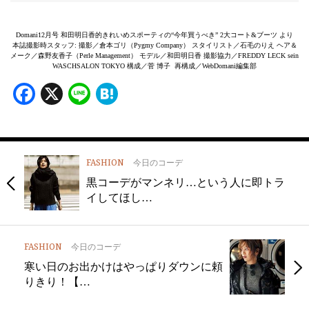
Domani12月号 和田明日香的きれいめスポーティの“今年買うべき” 2大コート&ブーツ より
本誌撮影時スタッフ: 撮影／倉本ゴリ（Pygmy Company） スタイリスト／石毛のりえ ヘア＆
メーク／森野友香子（Perle Management） モデル／和田明日香 撮影協力／FREDDY LECK sein
WASCHSALON TOKYO 構成／菅 博子 再構成／WebDomani編集部
Facebook
X
Line
Hatena
FASHION
今日のコーデ
黒コーデがマンネリ…という人に即トラ
イしてほし…
FASHION
今日のコーデ
寒い日のお出かけはやっぱりダウンに頼
りきり！【…