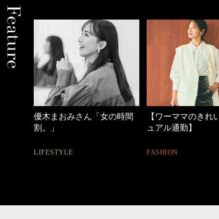
「女の時間
【ワーママのきれいめカジ
心地よくいら
ュアル通勤】
とは
FASHION
FASHION