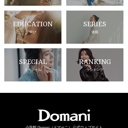
EDUCATION
SERIES
学び
連載
SPECIAL
RANKING
スペシャル
ランキング
小学館 Domani（ドマーニ） 公式ウェブサイト