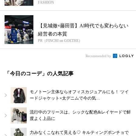
FASHION
【見城徹×藤田晋】AI時代でも変わらない
経営者の本質
PR（FINCHI on GOETHE）
Recommended by
「今日のコーデ」の人気記事
モノトーン主体ならオフィスカジュアルにも！ ツイ
ードジャケット×太デニムで今の気…
流行中のフリースは、シックな配色&レイヤードで鮮
度よく上品に
力みなくこなれて見える♡ キルティングポンチョで