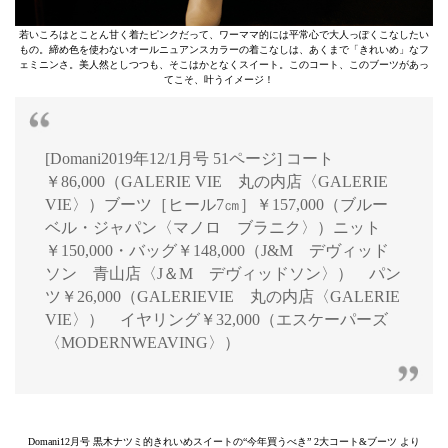
若いころはとことん甘く着たピンクだって、ワーママ的には平常心で大人っぽくこなしたい
もの。締め色を使わないオールニュアンスカラーの着こなしは、あくまで「きれいめ」なフ
ェミニンさ。美人然としつつも、そこはかとなくスイート。このコート、このブーツがあっ
てこそ、叶うイメージ！
[Domani2019年12/1月号 51ページ] コート
￥86,000（GALERIE VIE 丸の内店〈GALERIE
VIE〉）ブーツ［ヒール7㎝］￥157,000（ブルー
ベル・ジャパン〈マノロ ブラニク〉）ニット
￥150,000・バッグ￥148,000（J&M デヴィッド
ソン 青山店〈J＆M デヴィッドソン〉） パン
ツ￥26,000（GALERIEVIE 丸の内店〈GALERIE
VIE〉） イヤリング￥32,000（エスケーパーズ
〈MODERNWEAVING〉）
Domani12月号 黒木ナツミ的きれいめスイートの“今年買うべき” 2大コート&ブーツ より