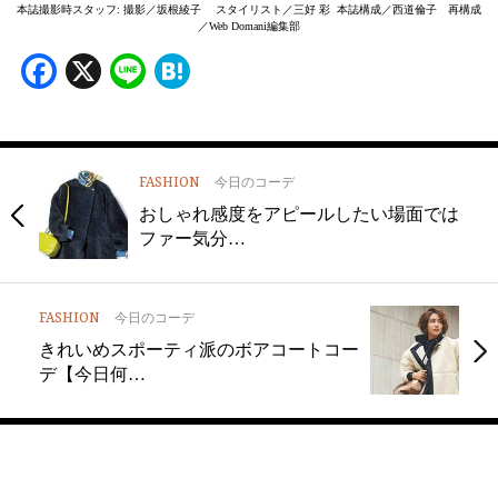
本誌撮影時スタッフ: 撮影／坂根綾子 スタイリスト／三好 彩 本誌構成／西道倫子 再構成
／Web Domani編集部
Facebook
X
Line
Hatena
FASHION
今日のコーデ
おしゃれ感度をアピールしたい場面では
ファー気分…
FASHION
今日のコーデ
きれいめスポーティ派のボアコートコー
デ【今日何…