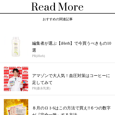
Read More
おすすめの関連記事
編集者が選ぶ【iHerb】で今買うべきもの10
選
PR(iHerb)
アマゾンで大人気！血圧対策はコーヒーに
足してみて
PR(森永乳業)
８月のロト6はこの方法で買え!!６つの数字
が『完全一致』する方法