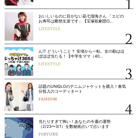
おいしいものに目がない凪七瑠海さん 「エビの
お寿司は断然生派です」【宝塚歌劇団O…
LIFESTYLE
ん!? どういうこと？ 安堵から一転、女の勘はほ
ぼほぼ当たる！【中学生ママ（40…
LIFESTYLE
話題のUNIQLOのデニムジャケットを購入！春気
分投入のコーディネート
FASHION
当たりすぎて怖い！あなたの今週の運勢
（2/23〜3/1）を数秘術占いで占います
FORTUNE