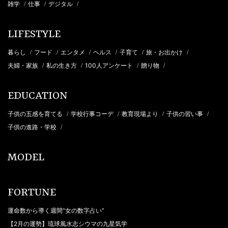
雑学
仕事
デジタル
/
/
/
LIFESTYLE
暮らし
フード
エンタメ
ヘルス
子育て
旅・お出かけ
/
/
/
/
/
/
夫婦・家族
私の生き方
100人アンケート
贈り物
/
/
/
/
EDUCATION
子供の五感を育てる
学校行事コーデ
教育現場より
子供の習い事
/
/
/
/
子供の進路・学校
/
MODEL
FORTUNE
運命数から導く週間“女の数字占い”
【2月の運勢】琉球風水志シウマの九星気学