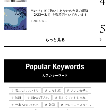
当たりすぎて怖い！あなたの今週の運勢
（2/23〜3/1）を数秘術占いで占います
FORTUNE
もっと見る
人気のキーワード
着こなしマンネリ
こなれ感
大人の女子力
診断
服のお手入れ
忙しくてもおしゃれ
仕事もおしゃれも
韓国
セレモニースタイル