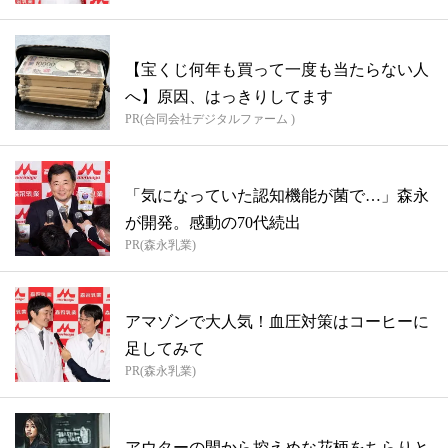
【宝くじ何年も買って一度も当たらない人
へ】原因、はっきりしてます
PR(合同会社デジタルファーム )
「気になっていた認知機能が菌で…」森永
が開発。感動の70代続出
PR(森永乳業)
アマゾンで大人気！血圧対策はコーヒーに
足してみて
PR(森永乳業)
アウターの間から控えめな花柄をちらりと