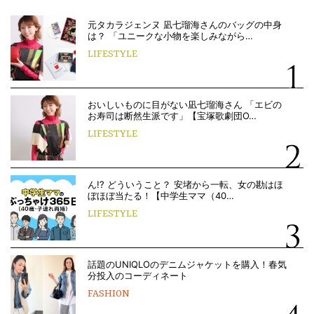
元タカラジェンヌ 凪七瑠海さんのバッグの中身
は？ 「ユニークな小物を楽しみながら…
LIFESTYLE
おいしいものに目がない凪七瑠海さん 「エビの
お寿司は断然生派です」【宝塚歌劇団O…
LIFESTYLE
ん!? どういうこと？ 安堵から一転、女の勘はほ
ぼほぼ当たる！【中学生ママ（40…
LIFESTYLE
話題のUNIQLOのデニムジャケットを購入！春気
分投入のコーディネート
FASHION