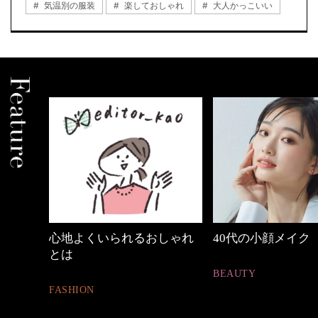
気温別の服装
楽しておしゃれ
大人かっこいい
くいられるおしゃれ
40代の小顔メイク
【ワ
ュア
BEAUTY
N
FASH