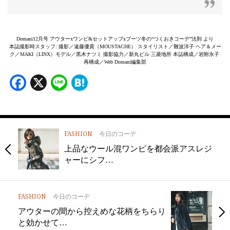
Domani12月号 アウターxワンピ&セットアップxブーツ冬の“つくおきコーデ”法則 より
本誌撮影時スタッフ: 撮影／遠藤優貴（MOUSTACHE） スタイリスト／難波洋子 ヘア＆メー
ク／MAKI（LINX）モデル／黒木ナツミ 撮影協力／新丸ビル 三菱地所 本誌構成／岩附永子
再構成／Web Domani編集部
Facebook
X
Line
Hatena
FASHION
今日のコーデ
上品なウール混ワンピを都会派アスレジ
ャーにシフ…
FASHION
今日のコーデ
アウターの間から控えめな花柄をちらり
と効かせて…