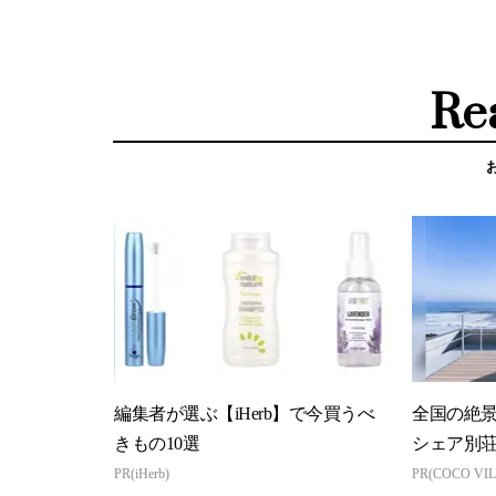
Re
編集者が選ぶ【iHerb】で今買うべ
全国の絶
きもの10選
シェア別
PR(iHerb)
PR(COCO VIL