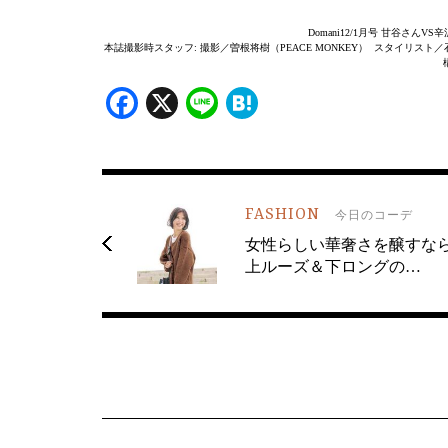
Domani12/1月号 甘谷さ
本誌撮影時スタッフ: 撮影／曽根将樹（PEACE MONKEY） スタイリスト
Facebook
X
Line
Hatena
FASHION
今日のコーデ
女性らしい華奢さを醸すな
上ルーズ＆下ロングの…