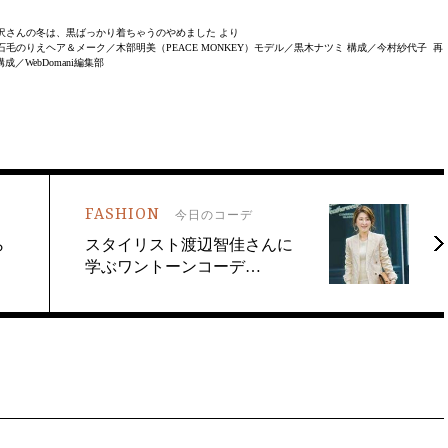
んVS辛沢さんの冬は、黒ばっかり着ちゃうのやめました より
／石毛のりえヘア＆メーク／木部明美（PEACE MONKEY）モデル／黒木ナツミ 構成／今村紗代子 再
構成／WebDomani編集部
FASHION
今日のコーデ
ら
スタイリスト渡辺智佳さんに
学ぶワントーンコーデ…