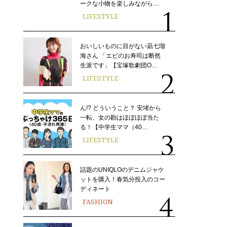
ークな小物を楽しみながら…
LIFESTYLE
おいしいものに目がない凪七瑠
海さん 「エビのお寿司は断然
生派です」【宝塚歌劇団O…
LIFESTYLE
ん!? どういうこと？ 安堵から
一転、女の勘はほぼほぼ当た
る！【中学生ママ（40…
LIFESTYLE
話題のUNIQLOのデニムジャケ
ットを購入！春気分投入のコー
ディネート
FASHION