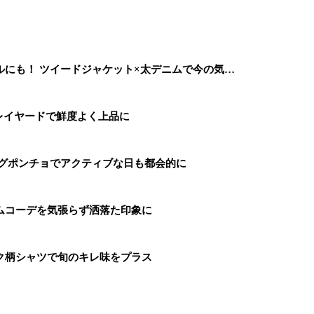
にも！ ツイードジャケット×太デニムで今の気…
レイヤードで鮮度よく上品に
ングポンチョでアクティブな日も都会的に
ムコーデを気張らず洒落た印象に
ク柄シャツで旬のキレ味をプラス