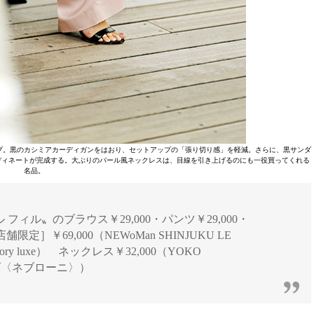
プ。黒のカシミアカーディガンをはおり、セットアップの「張り切り感」を軽減。さらに、黒サンダ
ディネートが完成する。大ぶりのパール風ネックレスは、目線を引き上げるのにも一役買ってくれる
名品。
] 〝ル フィル〟のブラウス￥29,000・パンツ￥29,000・
舗限定］￥69,000（NEWoMan SHINJUKU LE
ry luxe） ネックレス￥32,000（YOKO
ーズ〈ネブローニ〉）