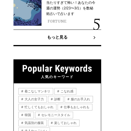
当たりすぎて怖い！あなたの今
週の運勢（2/23〜3/1）を数秘
術占いで占います
FORTUNE
もっと見る
人気のキーワード
着こなしマンネリ
こなれ感
大人の女子力
診断
服のお手入れ
忙しくてもおしゃれ
仕事もおしゃれも
韓国
セレモニースタイル
気温別の服装
楽しておしゃれ
大人かっこいい