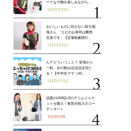
ークな小物を楽しみながら…
LIFESTYLE
おいしいものに目がない凪七瑠
海さん 「エビのお寿司は断然
生派です」【宝塚歌劇団O…
LIFESTYLE
ん!? どういうこと？ 安堵から
一転、女の勘はほぼほぼ当た
る！【中学生ママ（40…
LIFESTYLE
話題のUNIQLOのデニムジャケ
ットを購入！春気分投入のコー
ディネート
FASHION