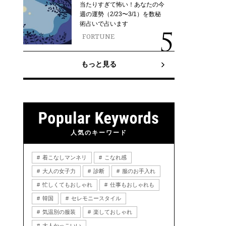
当たりすぎて怖い！あなたの今
週の運勢（2/23〜3/1）を数秘
術占いで占います
FORTUNE
もっと見る
人気のキーワード
着こなしマンネリ
こなれ感
大人の女子力
診断
服のお手入れ
忙しくてもおしゃれ
仕事もおしゃれも
韓国
セレモニースタイル
気温別の服装
楽しておしゃれ
大人かっこいい