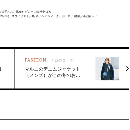
号 広末涼子さん、黒からグレーに移行中 より
BALLPARK） スタイリスト／亀 恭子ヘア＆メーク／山下景子 構成／小池百々子
FASHION
今日のコーデ
出
マルニのデニムジャケット
（メンズ）がこの冬のお…