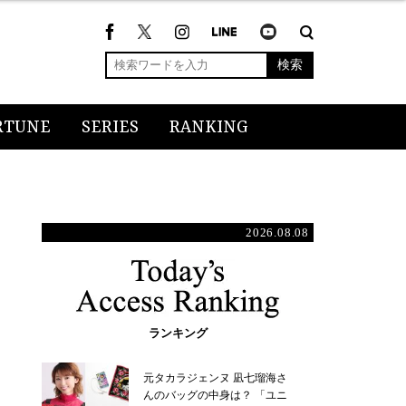
検索
RTUNE
SERIES
RANKING
2026.08.08
ランキング
元タカラジェンヌ 凪七瑠海さ
んのバッグの中身は？ 「ユニ