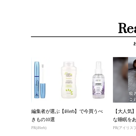
Re
編集者が選ぶ【iHerb】で今買うべ
【大人気
きもの10選
な睡眠を
PR(iHerb)
PR(アイリス