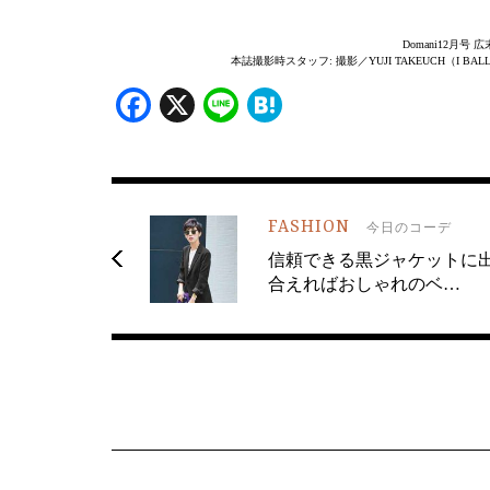
Domani12月
本誌撮影時スタッフ: 撮影／YUJI TAKEUCH（I 
Facebook
X
Line
Hatena
FASHION
今日のコーデ
信頼できる黒ジャケットに
合えればおしゃれのベ…