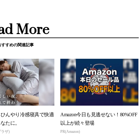
ad More
おすすめの関連記事
】ひんやり冷感寝具で快適
Amazon今日も見逃せない！80%OFF
あなたに。
以上が続々登場
プラザ)
PR(Amazon)