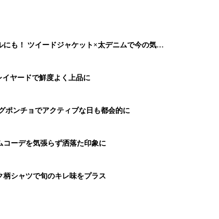
にも！ ツイードジャケット×太デニムで今の気…
レイヤードで鮮度よく上品に
ングポンチョでアクティブな日も都会的に
ムコーデを気張らず洒落た印象に
ク柄シャツで旬のキレ味をプラス