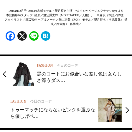
Domani12月号 Domani表紙モデル・望月芹名主演：“まろやかベージュグラデ”7days より
本誌撮影時スタッフ: 撮影／渡辺謙太郎（MOUSTACHE／人物）、田中麻以（本誌／静物）
スタイリスト／渡辺智佳 ヘア＆メーク／陶山恵美（ROI） モデル／望月芹名（本誌専属） 構
成／西道倫子 再構成／
Facebook
X
Line
Hatena
FASHION
今日のコーデ
黒のコートにお似合いな差し色は女らし
さ漂うダス…
FASHION
今日のコーデ
トゥーマッチにならないピンクを選ぶな
ら優しげペ…