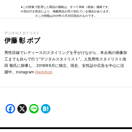
●この特集で使用した商品の価格は、すべて本体（税抜）価格です。
※売れ行き状況により、掲載商品が売り切れている場合があります。
※この情報は2019年11月30日現在のものです。
デジタルスタイリスト
伊藤 彰 ボブ
男性目線でレディースのスタイリングを手がけながら、本企画の画像加
工までも自らで行う“デジタルスタイリスト”。人気男性スタイリスト池
田 敬氏に師事し、2018年6月に独立。現在、女性誌や広告を中心に活
躍中。instagram
@edybob
Facebook
X
Line
Hatena