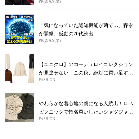
PR(森永乳業)
「気になっていた認知機能が菌で…」森永
が開発。感動の70代続出
PR(森永乳業)
【ユニクロ】のコーデュロイコレクション
が見逃せない！この秋、絶対に買い足すべ
FASHION
きオ...
やわらかな着心地の虜になる人続出！ロペ
ピクニックで指名買いしたいシャツジャケ
FASHION
ット