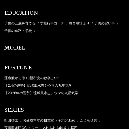
EDUCATION
子供の五感を育てる
学校行事コーデ
教育現場より
子供の習い事
/
/
/
/
子供の進路・学校
/
MODEL
FORTUNE
運命数から導く週間“女の数字占い”
【2月の運勢】琉球風水志シウマの九星気学
【2026年の運勢】琉球風水志シウマの九星気学
SERIES
町田啓太
お受験ママの相談室
editor_kao
こじらせ男
/
/
/
/
宝塚歌劇団OG
ワーママあるある劇場
耳恋
/
/