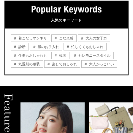
人気のキーワード
着こなしマンネリ
こなれ感
大人の女子力
診断
服のお手入れ
忙しくてもおしゃれ
仕事もおしゃれも
韓国
セレモニースタイル
気温別の服装
楽しておしゃれ
大人かっこいい