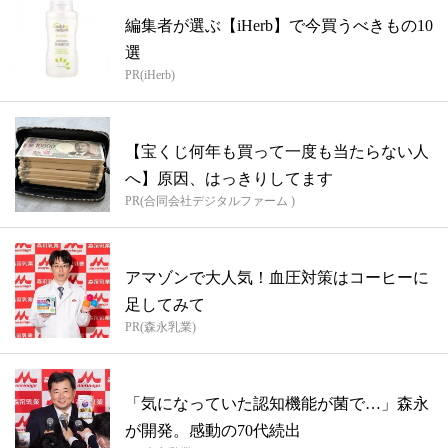
編集者が選ぶ【iHerb】で今買うべきもの10
選
PR(iHerb)
【宝くじ何年も買って一度も当たらない人
へ】原因、はっきりしてます
PR(合同会社デジタルファーム )
アマゾンで大人気！血圧対策はコーヒーに
足してみて
PR(森永乳業)
「気になっていた認知機能が菌で…」森永
が開発。感動の70代続出