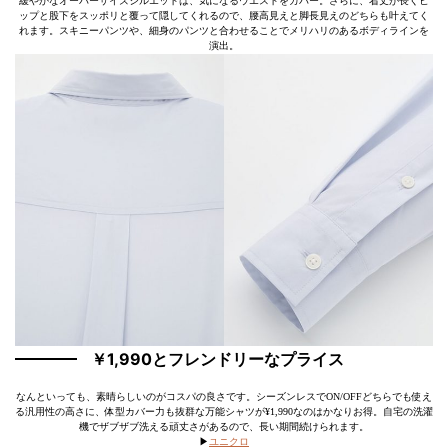
緩やかなオーバーサイズシルエットは、気になるウエストをカバー。さらに、着丈が長くヒ
ップと股下をスッポリと覆って隠してくれるので、腰高見えと脚長見えのどちらも叶えてく
れます。スキニーパンツや、細身のパンツと合わせることでメリハリのあるボディラインを
演出。
￥1,990とフレンドリーなプライス
なんといっても、素晴らしいのがコスパの良さです。シーズンレスでON/OFFどちらでも使え
る汎用性の高さに、体型カバー力も抜群な万能シャツが¥1,990なのはかなりお得。自宅の洗濯
機でザブザブ洗える頑丈さがあるので、長い期間続けられます。
▶︎
ユニクロ