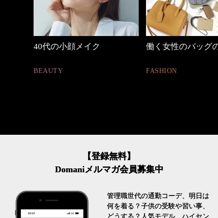
働く女性のバッグの中身
心地よくいられる
とは
FASHION
FASHION
【登録無料】
Domaniメルマガ会員募集中
管理職世代の通勤コーデ、明日は
何を着る？子供の受験や習い事、
どうする？人気モデル、ハイセン