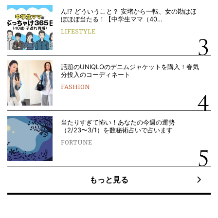
ん!? どういうこと？ 安堵から一転、女の勘はほ
ぼほぼ当たる！【中学生ママ（40…
LIFESTYLE
話題のUNIQLOのデニムジャケットを購入！春気
分投入のコーディネート
FASHION
当たりすぎて怖い！あなたの今週の運勢
（2/23〜3/1）を数秘術占いで占います
FORTUNE
もっと見る