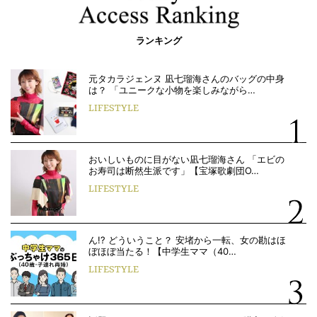
ランキング
元タカラジェンヌ 凪七瑠海さんのバッグの中身
は？ 「ユニークな小物を楽しみながら…
LIFESTYLE
おいしいものに目がない凪七瑠海さん 「エビの
お寿司は断然生派です」【宝塚歌劇団O…
LIFESTYLE
ん!? どういうこと？ 安堵から一転、女の勘はほ
ぼほぼ当たる！【中学生ママ（40…
LIFESTYLE