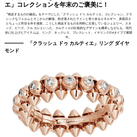
エ」コレクションを年末のご褒美に！
〝相反するものの融合〟をテーマにした「クラッシュ ドゥ カルティエ」コレクション。クラ
シックなフォルムとそこからの解放、削ぎ落されたラインと有り余るエネルギー、真面目さ
とちょっと羽目を外す感覚…こうした相反するものを同時に主張しているジュエリー。スタ
ッズ、ビーズ、クル カレといった、カルティエの伝統的なデザインを継承しながらも、現代
的に仕上げたアイテムは、リング、ネックレス、ブレスレット、イヤリングの4タイプで展開
中。
「クラッシュ ドゥ カルティエ」リング ダイヤ
モンド