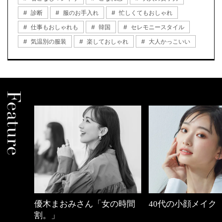
診断
服のお手入れ
忙しくてもおしゃれ
仕事もおしゃれも
韓国
セレモニースタイル
気温別の服装
楽しておしゃれ
大人かっこいい
しゃれ
優木まおみさん「女の時間
40代の小顔メイク
割。」