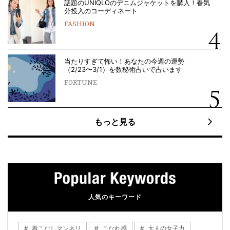
話題のUNIQLOのデニムジャケットを購入！春気
分投入のコーディネート
FASHION
当たりすぎて怖い！あなたの今週の運勢
（2/23〜3/1）を数秘術占いで占います
FORTUNE
もっと見る
人気のキーワード
着こなしマンネリ
こなれ感
大人の女子力