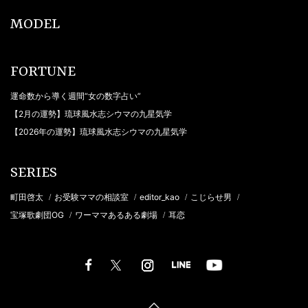
MODEL
FORTUNE
運命数から導く週間“女の数字占い”
【2月の運勢】琉球風水志シウマの九星気学
【2026年の運勢】琉球風水志シウマの九星気学
SERIES
町田啓太
お受験ママの相談室
editor_kao
こじらせ男
/
/
/
/
宝塚歌劇団OG
ワーママあるある劇場
耳恋
/
/