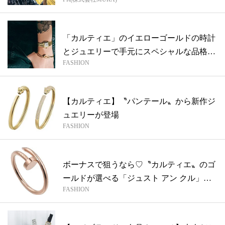
「カルティエ」のイエローゴールドの時計
とジュエリーで手元にスペシャルな品格を
FASHION
【愛...
【カルティエ】〝パンテール〟から新作ジ
ュエリーが登場
FASHION
ボーナスで狙うなら♡〝カルティエ〟のゴ
ールドが選べる「ジュスト アン クル」リ
FASHION
ン...