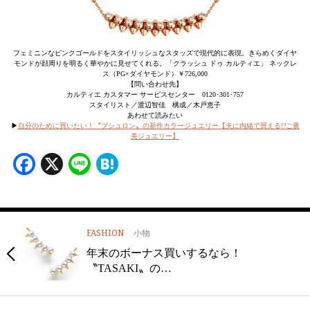
フェミニンなピンクゴールドをスタイリッシュなスタッズで現代的に表現。きらめくダイヤ
モンドが顔周りを明るく華やかに見せてくれる。「クラッシュ ドゥ カルティエ」 ネックレ
ス（PG×ダイヤモンド）￥726,000
【問い合わせ先】
カルティエ カスタマー サービスセンター 0120･301･757
スタイリスト／渡辺智佳 構成／木戸恵子
あわせて読みたい
▶
自分のために買いたい！〝ブシュロン〟の新作カラージュエリー【夫に内緒で買える!?ご褒
美ジュエリー】
Facebook
X
Line
Hatena
FASHION
小物
年末のボーナス買いするなら！
〝TASAKI〟の…