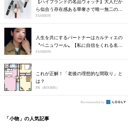
【ハイブランドの名品ウォッチ】大人だか
ら似合う存在感ある華奢さで唯一無二の品
FASHION
格を
人生を共にするパートナーはカルティエの
〝ベニュワール〟【私に自信をくれる名品
FASHION
ウォ...
これが正解！「老後の理想的な間取り」と
は？
PR（ROOMS）
Recommended by
「小物」の人気記事