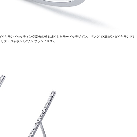
イヤモンドセッティング部分の幅を細くしたモードなデザイン。リング（K18WG×ダイヤモンド）
ランイリス・ジャポン<メゾン ブランイリス>)