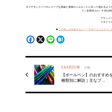
ダイヤモンドバーのシャープな直線と身体のシルエットに沿って流れるような
ド／全長66.5㎝）￥160,
ブランイリ
スタイリ
▶
この冬しか出合えない！〝スタージュエリー〟
Facebook
X
Line
Hatena
FASHION
小物
【ボールペン】のおすすめ
種類別に解説｜主なブ…