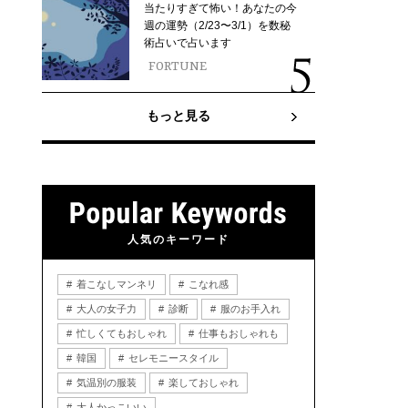
当たりすぎて怖い！あなたの今
週の運勢（2/23〜3/1）を数秘
術占いで占います
FORTUNE
もっと見る
人気のキーワード
着こなしマンネリ
こなれ感
大人の女子力
診断
服のお手入れ
忙しくてもおしゃれ
仕事もおしゃれも
韓国
セレモニースタイル
気温別の服装
楽しておしゃれ
大人かっこいい