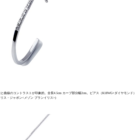
線のコントラストが印象的。全長4.5cm カーブ部分幅2cm。ピアス（K18WG×ダイヤモンド）
ランイリス・ジャポン<メゾン ブランイリス>)