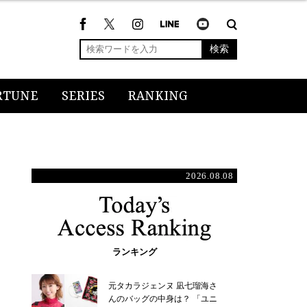
検索
RTUNE
SERIES
RANKING
2026.08.08
ランキング
元タカラジェンヌ 凪七瑠海さ
んのバッグの中身は？ 「ユニ