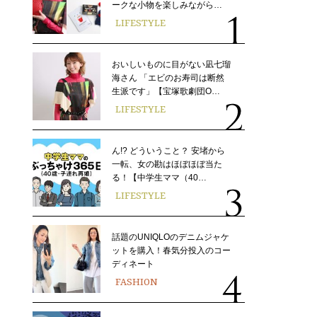
ークな小物を楽しみながら…
LIFESTYLE
おいしいものに目がない凪七瑠
海さん 「エビのお寿司は断然
生派です」【宝塚歌劇団O…
LIFESTYLE
ん!? どういうこと？ 安堵から
一転、女の勘はほぼほぼ当た
る！【中学生ママ（40…
LIFESTYLE
話題のUNIQLOのデニムジャケ
ットを購入！春気分投入のコー
ディネート
FASHION