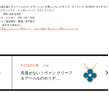
弧を描くチェーンとのコンビネーションが美しいロングタイプ。ネックレス（K18WG×ダイヤモン
000(ブランイリス・ジャポン<メゾン ブランイリス>)
【問い合わせ先】
ス・ジャポン 078・241・0101
スト／渡辺智佳 構成／木戸恵子
あわせて読みたい
の限定ジュエリーで華やいで！【夫に内緒で買える!?ご褒美ジュエリー】
FASHION
小物
を
見逃せない！ヴァン クリーフ
＆アーペルのホリデ…