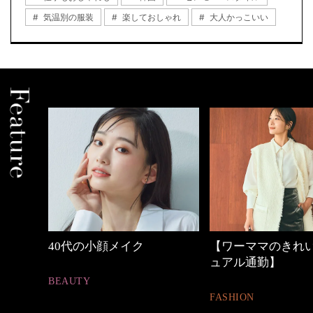
気温別の服装
楽しておしゃれ
大人かっこいい
【ワーママのきれいめカジ
働く女性のバッグ
ュアル通勤】
FASHION
FASHION