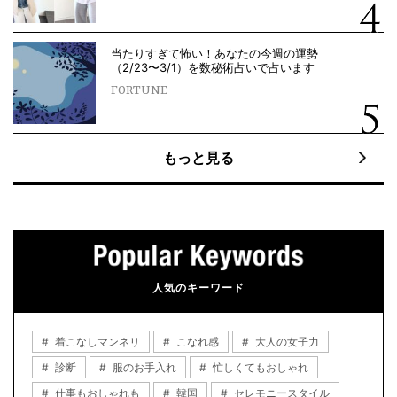
当たりすぎて怖い！あなたの今週の運勢
（2/23〜3/1）を数秘術占いで占います
FORTUNE
もっと見る
人気のキーワード
着こなしマンネリ
こなれ感
大人の女子力
診断
服のお手入れ
忙しくてもおしゃれ
仕事もおしゃれも
韓国
セレモニースタイル