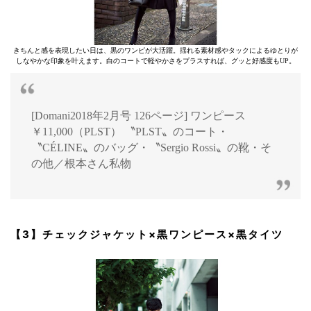
きちんと感を表現したい日は、黒のワンピが大活躍。揺れる素材感やタックによるゆとりが
しなやかな印象を叶えます。白のコートで軽やかさをプラスすれば、グッと好感度もUP。
[Domani2018年2月号 126ページ] ワンピース
￥11,000（PLST） 〝PLST〟のコート・
〝CÉLINE〟のバッグ・〝Sergio Rossi〟の靴・そ
の他／根本さん私物
【3】チェックジャケット×黒ワンピース×黒タイツ