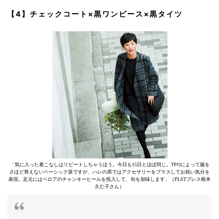
【4】チェックコート×黒ワンピース×黒タイツ
「気に入った着こなしはリピートしちゃうほう。今日も15日とほぼ同じ。TPOによって服を
さほど替えないベーシック派ですが、ハレの席ではアクセサリーをプラスしてお祝い気分を
表現。足元にはベロアのチャンキーヒールを投入して、旬を加味します」（PLSTプレス根本
久仁子さん）