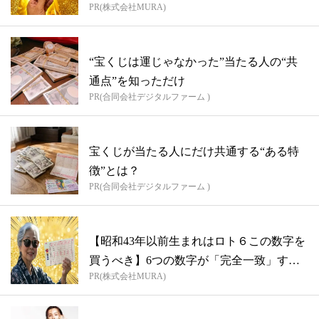
PR(株式会社MURA)
“宝くじは運じゃなかった”当たる人の“共
通点”を知っただけ
PR(合同会社デジタルファーム )
宝くじが当たる人にだけ共通する“ある特
徴”とは？
PR(合同会社デジタルファーム )
【昭和43年以前生まれはロト６この数字を
買うべき】6つの数字が「完全一致」する
PR(株式会社MURA)
方...