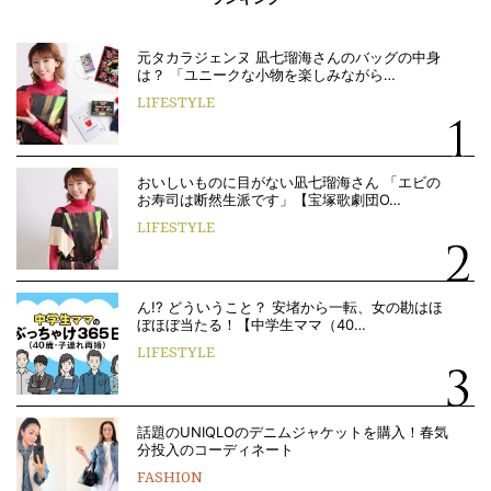
元タカラジェンヌ 凪七瑠海さんのバッグの中身
は？ 「ユニークな小物を楽しみながら…
LIFESTYLE
おいしいものに目がない凪七瑠海さん 「エビの
お寿司は断然生派です」【宝塚歌劇団O…
LIFESTYLE
ん!? どういうこと？ 安堵から一転、女の勘はほ
ぼほぼ当たる！【中学生ママ（40…
LIFESTYLE
話題のUNIQLOのデニムジャケットを購入！春気
分投入のコーディネート
FASHION