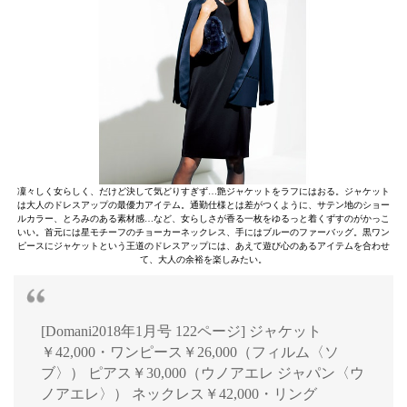
凜々しく女らしく、だけど決して気どりすぎず…艶ジャケットをラフにはおる。ジャケット
は大人のドレスアップの最優力アイテム。通勤仕様とは差がつくように、サテン地のショー
ルカラー、とろみのある素材感…など、女らしさが香る一枚をゆるっと着くずすのがかっこ
いい。首元には星モチーフのチョーカーネックレス、手にはブルーのファーバッグ。黒ワン
ピースにジャケットという王道のドレスアップには、あえて遊び心のあるアイテムを合わせ
て、大人の余裕を楽しみたい。
[Domani2018年1月号 122ページ] ジャケット
￥42,000・ワンピース￥26,000（フィルム〈ソ
ブ〉） ピアス￥30,000（ウノアエレ ジャパン〈ウ
ノアエレ〉） ネックレス￥42,000・リング