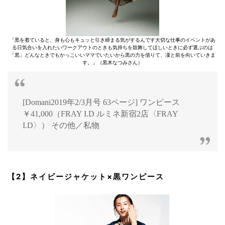
「黒を着ていると、身も心もキュッと引き締まる気がするんです大切な仕事のイベントがあ
る日気合いを入れたいワークアウトのときも気持ちを鼓舞してほしいときに必ず選ぶのは
「黒」どんなときでもかっこいいママでいたいから黒の力を借りて、凜と前を向いていきま
す。」（黒木なつみさん）
[Domani2019年2/3月号 63ページ] ワンピース
￥41,000（FRAY I.D ルミネ新宿2店〈FRAY
I.D〉） その他／私物
【2】ネイビージャケット×黒ワンピース