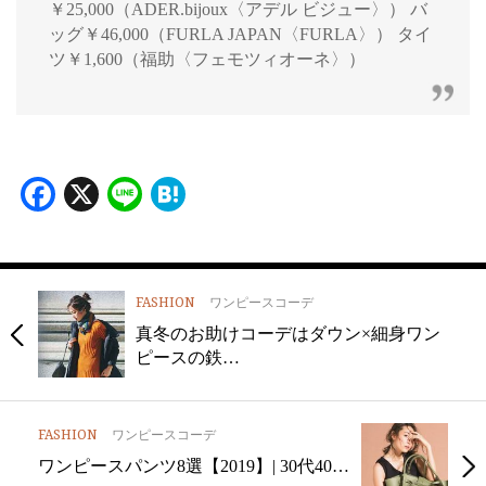
￥25,000（ADER.bijoux〈アデル ビジュー〉） バ
ッグ￥46,000（FURLA JAPAN〈FURLA〉） タイ
ツ￥1,600（福助〈フェモツィオーネ〉）
Facebook
X
Line
Hatena
FASHION
ワンピースコーデ
真冬のお助けコーデはダウン×細身ワン
ピースの鉄…
FASHION
ワンピースコーデ
ワンピースパンツ8選【2019】| 30代40…