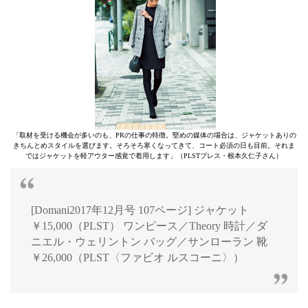
「取材を受ける機会が多いのも、PRの仕事の特徴。堅めの媒体の場合は、ジャケットありの
きちんとめスタイルを選びます。そろそろ寒くなってきて、コート必須の日も目前。それま
ではジャケットを軽アウター感覚で着用します」（PLSTプレス・根本久仁子さん）
[Domani2017年12月号 107ページ] ジャケット
￥15,000（PLST） ワンピース／Theory 時計／ダ
ニエル・ウェリントン バッグ／サンローラン 靴
￥26,000（PLST〈ファビオ ルスコーニ〉）