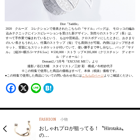
Dior『Saddle』
2020 クルーズ コレクションで発表されたこちらの『サドル』バッグは、 モロッコの編み
込みテクニックにインスピレーションを受けた新デザイン。別売りのストラップ（長）は、
すべて手作業で編まれているという、 もはや芸術品。クロスボディにしたときに、おさまり
のいい長さもうれしい。付属のストラップ（短）でも肩掛けが可能。内側にはジップ付きポ
ケット、背面にもスリットポケットが付いていて、使い勝手まで申し分なし。バッグ『サド
ル』［縦20×横25.5×マチ6.5㎝］￥530,000・ストラ ップ￥205,000（クリスチャン ディオー
ル〈ディオール〉）
Domani2／3月号『EXCUSE ME♡』より
撮影／谷口大輔 スタイリスト／三好 彩 構成／今村紗代子
※この特集で使用した商品の価格はすべて、本体（税抜）価格です。
●この特集で使用した商品についての問い合わせ先には
こちらのページ
よりご確認ください。
Facebook
X
Line
Hatena
FASHION
小物
おしゃれプロが狙ってる！〝Hirotaka〟
の…