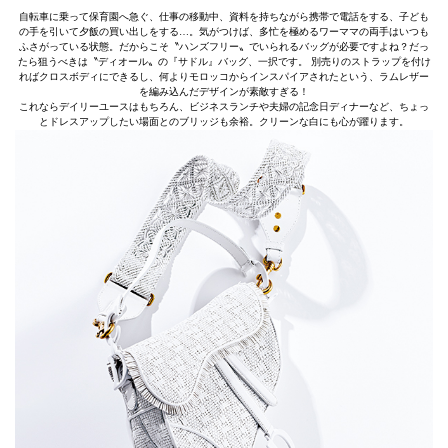
自転車に乗って保育園へ急ぐ、仕事の移動中、資料を持ちながら携帯で電話をする、子ども
の手を引いて夕飯の買い出しをする…。気がつけば、多忙を極めるワーママの両手はいつも
ふさがっている状態。だからこそ〝ハンズフリー〟でいられるバッグが必要ですよね？だっ
たら狙うべきは〝ディオール〟の『サドル』バッグ、一択です。 別売りのストラップを付け
ればクロスボディにできるし、何よりモロッコからインスパイアされたという、ラムレザー
を編み込んだデザインが素敵すぎる！
これならデイリーユースはもちろん、ビジネスランチや夫婦の記念日ディナーなど、ちょっ
とドレスアップしたい場面とのブリッジも余裕。クリーンな白にも心が躍ります。