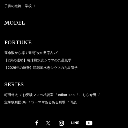
子供の進路・学校
/
MODEL
FORTUNE
運命数から導く週間“女の数字占い”
【2月の運勢】琉球風水志シウマの九星気学
【2026年の運勢】琉球風水志シウマの九星気学
SERIES
町田啓太
お受験ママの相談室
editor_kao
こじらせ男
/
/
/
/
宝塚歌劇団OG
ワーママあるある劇場
耳恋
/
/