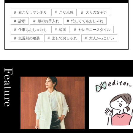
着こなしマンネリ
こなれ感
大人の女子力
診断
服のお手入れ
忙しくてもおしゃれ
仕事もおしゃれも
韓国
セレモニースタイル
気温別の服装
楽しておしゃれ
大人かっこいい