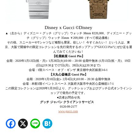
Disney x Gucci ©Disney
▲（左から）ディズニー × グッチ（グリップ）ウォッチ 38mm ¥220,000、ディズニー × グッ
チ（グリップ）ウォッチ 35mm ￥209,000（すべて税込価格）
その他、スニーカーやTシャツなど種類も豊富。欲しい！ 今すぐみたい！ という人は、東
京、大阪で開催中の限定コレクションを先行発売するポップアップ“GUCCI Pin”にぜひ足を運
んでみてくださいね！
【松屋銀座 Gucci Pin】
会期 : 2020年1月13日(祝・月)– 1月28日(火)10:00 – 20:00 会期中無休 (1月13日(祝・月)、19日
(日)は19:30まで/27日(月)、28日(火)は20:30まで)
会場 : 1階スペース・オブ・ギンザ 東京都中央区銀座3-6-1
【大丸心斎橋店 Gucci Pin】
会期 : 2020年1月10日(金)– 2月4日(火)10:00 – 20:30 会期中無休
会場 : 本館1階イベントスペース 大阪府大阪市中央区心斎橋筋1-7-1
この限定コレクションは2020年1月20日より、グッチショップおよびグッチ公式オンラインシ
ョップで発売の予定です。
●読者お問合せ先
グッチ ジャパン クライアントサービス
0120-99-2177
www.gucci.com
Facebook
X
Line
Hatena