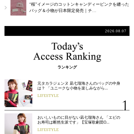
“桜”イメージのコットンキャンディーピンクを纏った
バッグ＆小物が日本限定発売｜チ…
2026.08.07
ランキング
元タカラジェンヌ 凪七瑠海さんのバッグの中身
は？ 「ユニークな小物を楽しみながら…
LIFESTYLE
おいしいものに目がない凪七瑠海さん 「エビの
お寿司は断然生派です」【宝塚歌劇団O…
LIFESTYLE