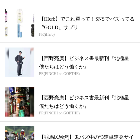
【iHerb】でこれ買って！SNSでバズってる
〝GOLD〟サプリ
PR(iHerb)
【西野亮廣】ビジネス書最新刊『北極星
僕たちはどう働くか』
PR(FINCHI on GOETHE)
【西野亮廣】ビジネス書最新刊『北極星
僕たちはどう働くか』
PR(FINCHI on GOETHE)
【競馬民騒然】鬼バズ中の“3連単連発サイ