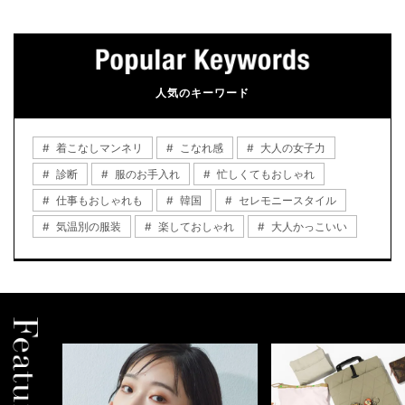
人気のキーワード
着こなしマンネリ
こなれ感
大人の女子力
診断
服のお手入れ
忙しくてもおしゃれ
仕事もおしゃれも
韓国
セレモニースタイル
気温別の服装
楽しておしゃれ
大人かっこいい