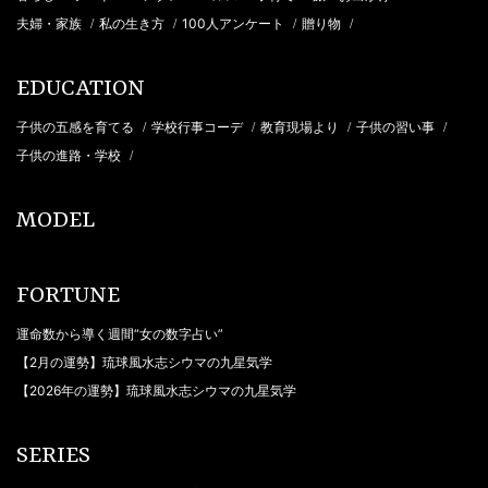
夫婦・家族
私の生き方
100人アンケート
贈り物
/
/
/
/
EDUCATION
子供の五感を育てる
学校行事コーデ
教育現場より
子供の習い事
/
/
/
/
子供の進路・学校
/
MODEL
FORTUNE
運命数から導く週間“女の数字占い”
【2月の運勢】琉球風水志シウマの九星気学
【2026年の運勢】琉球風水志シウマの九星気学
SERIES