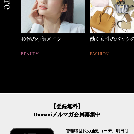
働く女性のバッグの中身
優木まおみさん「
割。」
FASHION
LIFESTYLE
【登録無料】
Domaniメルマガ会員募集中
管理職世代の通勤コーデ、明日は