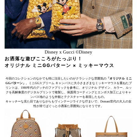
Disney x Gucci ©Disney
お洒落な遊びこころがたっぷり！
オリジナル ミニGGパターン × ミッキーマウス
今回のコレクションのなかでも特に注目したいのがクラシックな雰囲気の
「オリジナル ミニ
GGパターン」
。ミニGGスプリーム キャンバスに大小さまざまなミッキーマウスを重ねたプ
リントは、1980年代のグッチのファブリックを参考に、オリジナル デザイン、カラー、ルッ
クを高解像度のデジタルプリントで複製し、保護用コーティングとエンボス加工によりキャ
ンバス地のような外観とテクスチャーを表現したもの。
キャッチーな見た目でありながらもヴィンテージライクな佇まいで、Domani世代の大人の女
性が持てばぐっと小洒落た雰囲気になりそうです。