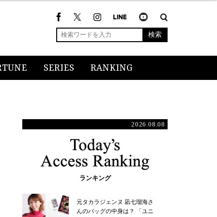
検索
RTUNE
SERIES
RANKING
2026.08.08
ランキング
元タカラジェンヌ 凪七瑠海さ
んのバッグの中身は？ 「ユニ