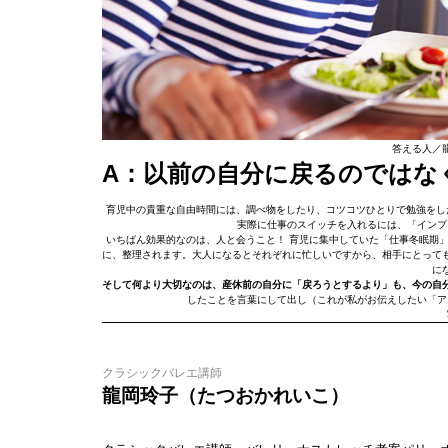
答える人／
A：以前の自分に戻るのではな
育児中の貴重な自由時間には、調べ物をしたり、コツコツひとりで勉強をし
実際に仕事のスイッチを入れるには、「インプ
いちばん効果的なのは、人と会うこと！ 育児に集中していた「仕事冬眠期
に、整理されます。大人になるとそれぞれに忙しいですから、相手にとって
に
そして何より大切なのは、産休前の自分に「戻ろうとするより」も、今の自
したことを言葉にして出し（これが私がお伝えしたい「ア
クラシックバレエ講師
龍岡玲子（たつおかれいこ）