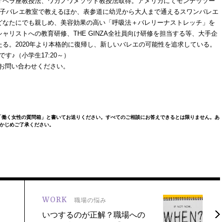
オペラ座教授法、ワガノワメソッド教授法取得。アメリカにてモンテッソー
容子バレエ教室で教えるほか、表参道に幼児から大人まで通えるスワンバレエ
どなたにでも親しめ、美容効果の高い「呼吸法＋バレリーナストレッチ」を
リストへの教育研修、THE GINZA全社員向け研修を担当する等、大手企
る。2020年より本格的に復帰し、新しいバレエの可能性を追求している。
す♪（小学生17:20～）
はお問い合わせください。
「働く女性の質問箱」と書いてお送りください。すべてのご相談にお答えできるとは限りません。あ
かじめご了承ください。
WORK
職場の悩み
いつするのが正解？職場への