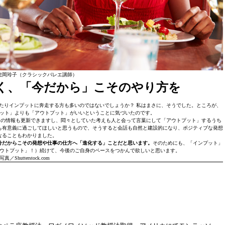
龍岡玲子（クラシックバレエ講師）
く、「今だから」こそのやり方を
たりインプットに奔走する方も多いのではないでしょうか？ 私はまさに、そうでした。ところが、
ット」よりも「アウトプット」がいいということに気づいたのです。
」の情報も更新できますし、悶々としていた考えも人と会って言葉にして「アウトプット」するうち
も有意義に過ごしてほしいと思うもので、そうすると会話も自然と建設的になり、ポジティブな発想
なることもわかりました。
分だからこその発想や仕事の仕方へ「進化する」ことだと思います。
そのためにも、「インプット」
ウトプット」！）続けて、今後のご自身のペースをつかんで欲しいと思います。
写真／Shutterstock.com