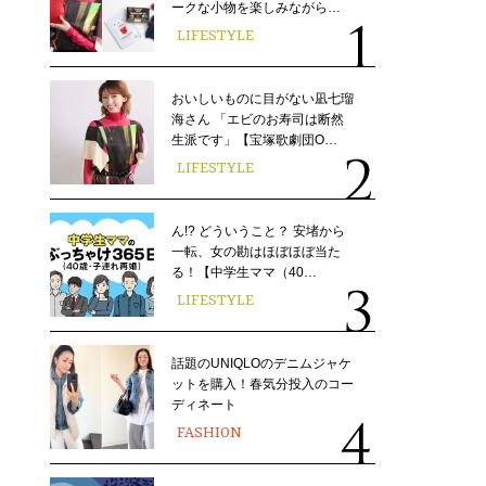
ークな小物を楽しみながら…
LIFESTYLE
おいしいものに目がない凪七瑠
海さん 「エビのお寿司は断然
生派です」【宝塚歌劇団O…
LIFESTYLE
ん!? どういうこと？ 安堵から
一転、女の勘はほぼほぼ当た
る！【中学生ママ（40…
LIFESTYLE
話題のUNIQLOのデニムジャケ
ットを購入！春気分投入のコー
ディネート
FASHION