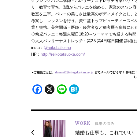
クラシックバレエ講師・バレリーナストレッチ考案パリ・
リー教育で育ち、3歳からバレエを始める。家業のスワン
教室を主宰。バレエの美しさは最高のボディメイクとし、
考案し、レッスンを行う。資生堂トップビューティースペシャ
業と提携。美容関係・医師・経営者など顧客層も多岐にわた
◇幼児バレエ：毎週火曜日18:20～ワーママでも通える時間で
◇大人バレリーナストレッチ：第2＆第4日曜日開催 詳細
insta：
@reikoballerina
HP：
http://reikotatsuoka.com/
●ご相談ごとは、
domani2@shogakukan.co.jp
までメールでどうぞ！ 件名に
ら
Facebook
X
Line
Hatena
WORK
職場の悩み
結婚も仕事も、これでいい