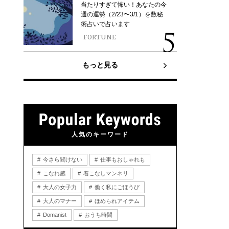
当たりすぎて怖い！あなたの今
週の運勢（2/23〜3/1）を数秘
術占いで占います
FORTUNE
もっと見る
人気のキーワード
今さら聞けない
仕事もおしゃれも
こなれ感
着こなしマンネリ
大人の女子力
働く私にごほうび
大人のマナー
ほめられアイテム
Domanist
おうち時間