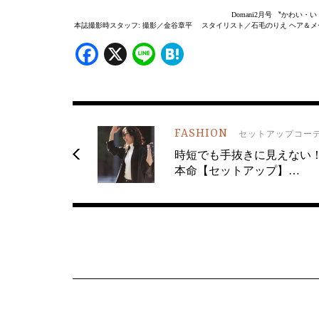
Domani2月号 〝かわい・
本誌撮影時スタッフ: 撮影／金谷章平 スタイリスト／石毛のりえ ヘア＆メー
Facebook
X
Line
Hatena
FASHION
セットアップコー
時短でも手抜きに見えない
本命【セットアップ】…