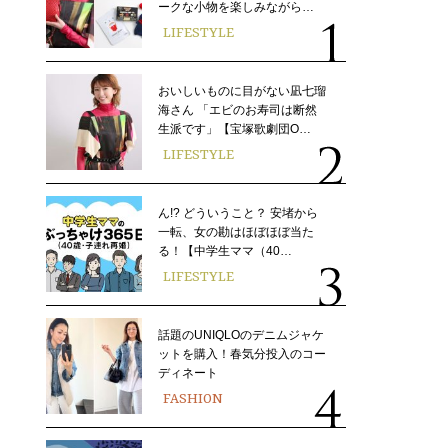
ークな小物を楽しみながら…
LIFESTYLE
おいしいものに目がない凪七瑠
海さん 「エビのお寿司は断然
生派です」【宝塚歌劇団O…
LIFESTYLE
ん!? どういうこと？ 安堵から
一転、女の勘はほぼほぼ当た
る！【中学生ママ（40…
LIFESTYLE
話題のUNIQLOのデニムジャケ
ットを購入！春気分投入のコー
ディネート
FASHION