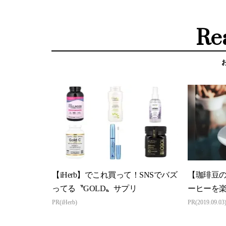
Re
【iHerb】でこれ買って！SNSでバズ
【珈琲豆
ってる〝GOLD〟サプリ
ーヒーを
め）
PR(iHerb)
PR(2019.09.03