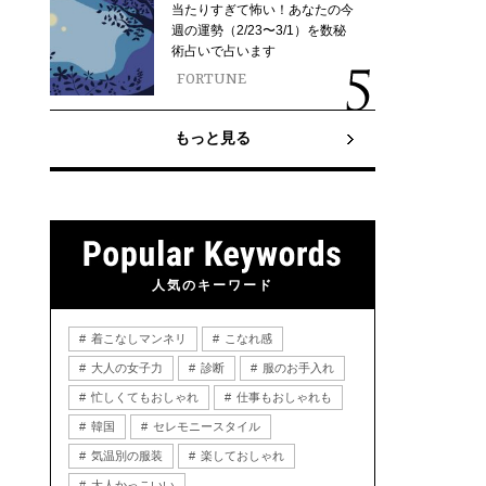
当たりすぎて怖い！あなたの今
週の運勢（2/23〜3/1）を数秘
術占いで占います
FORTUNE
もっと見る
人気のキーワード
着こなしマンネリ
こなれ感
大人の女子力
診断
服のお手入れ
忙しくてもおしゃれ
仕事もおしゃれも
韓国
セレモニースタイル
気温別の服装
楽しておしゃれ
大人かっこいい